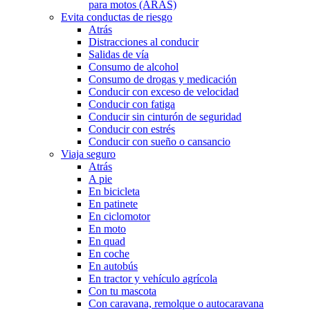
para motos (ARAS)
Evita conductas de riesgo
Atrás
Distracciones al conducir
Salidas de vía
Consumo de alcohol
Consumo de drogas y medicación
Conducir con exceso de velocidad
Conducir con fatiga
Conducir sin cinturón de seguridad
Conducir con estrés
Conducir con sueño o cansancio
Viaja seguro
Atrás
A pie
En bicicleta
En patinete
En ciclomotor
En moto
En quad
En coche
En autobús
En tractor y vehículo agrícola
Con tu mascota
Con caravana, remolque o autocaravana