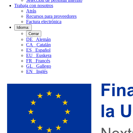
Selección de personal interino
Trabaja con nosotros
Atrás
Recursos para proveedores
Factura electrónica
Idioma:
Cerrar
DE
Alemán
CA
Catalán
ES
Español
EU
Euskera
FR
Francés
GL
Gallego
EN
Inglés