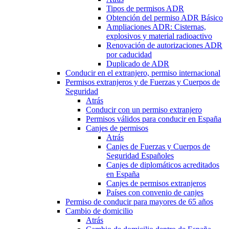
Tipos de permisos ADR
Obtención del permiso ADR Básico
Ampliaciones ADR: Cisternas,
explosivos y material radioactivo
Renovación de autorizaciones ADR
por caducidad
Duplicado de ADR
Conducir en el extranjero, permiso internacional
Permisos extranjeros y de Fuerzas y Cuerpos de
Seguridad
Atrás
Conducir con un permiso extranjero
Permisos válidos para conducir en España
Canjes de permisos
Atrás
Canjes de Fuerzas y Cuerpos de
Seguridad Españoles
Canjes de diplomáticos acreditados
en España
Canjes de permisos extranjeros
Países con convenio de canjes
Permiso de conducir para mayores de 65 años
Cambio de domicilio
Atrás