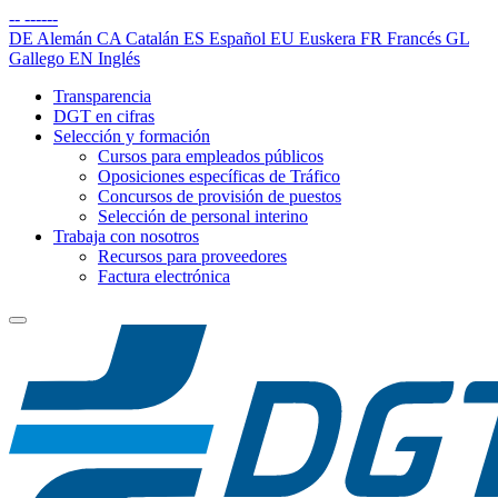
--
------
DE
Alemán
CA
Catalán
ES
Español
EU
Euskera
FR
Francés
GL
Gallego
EN
Inglés
Transparencia
DGT en cifras
Selección y formación
Cursos para empleados públicos
Oposiciones específicas de Tráfico
Concursos de provisión de puestos
Selección de personal interino
Trabaja con nosotros
Recursos para proveedores
Factura electrónica