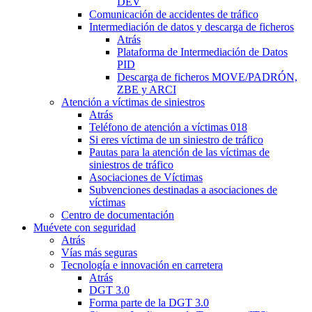
DEV
Comunicación de accidentes de tráfico
Intermediación de datos y descarga de ficheros
Atrás
Plataforma de Intermediación de Datos
PID
Descarga de ficheros MOVE/PADRÓN,
ZBE y ARCI
Atención a víctimas de siniestros
Atrás
Teléfono de atención a víctimas 018
Si eres víctima de un siniestro de tráfico
Pautas para la atención de las víctimas de
siniestros de tráfico
Asociaciones de Víctimas
Subvenciones destinadas a asociaciones de
víctimas
Centro de documentación
Muévete con seguridad
Atrás
Vías más seguras
Tecnología e innovación en carretera
Atrás
DGT 3.0
Forma parte de la DGT 3.0