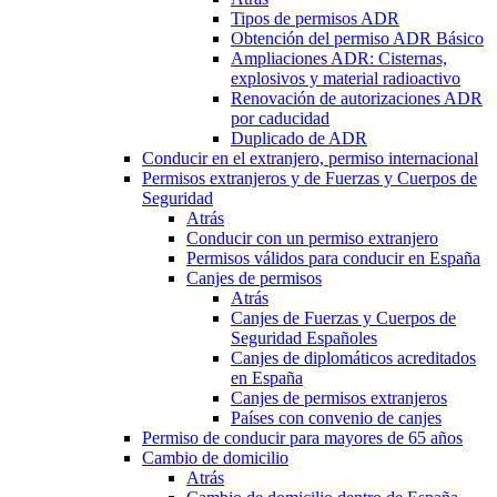
Tipos de permisos ADR
Obtención del permiso ADR Básico
Ampliaciones ADR: Cisternas,
explosivos y material radioactivo
Renovación de autorizaciones ADR
por caducidad
Duplicado de ADR
Conducir en el extranjero, permiso internacional
Permisos extranjeros y de Fuerzas y Cuerpos de
Seguridad
Atrás
Conducir con un permiso extranjero
Permisos válidos para conducir en España
Canjes de permisos
Atrás
Canjes de Fuerzas y Cuerpos de
Seguridad Españoles
Canjes de diplomáticos acreditados
en España
Canjes de permisos extranjeros
Países con convenio de canjes
Permiso de conducir para mayores de 65 años
Cambio de domicilio
Atrás