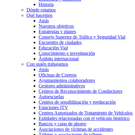
Historia
Dónde estamos
Qué hacemos
Atrás
Nuestros objetivos
Estrategias y planes
Consejo Superior de Tráfico y Seguridad Vial
Encuentro de ciudades
Educación Vial
Conocimiento e investigación
Ámbito internacional
Con quién trabajamos
Atrás
Oficinas de Correos
Ayuntamientos colaboradores
Gestores administrativos
Centros de Reconocimiento de Conductores
Autoescuelas
Centros de sensibilización y reeducación
Estaciones ITV
Centros Autorizados de Tratamiento de Vehículos
Entidades relacionadas con el vehículo histórico
Bancos y cajas de ahorro
Asociaciones de víctimas de accidentes
Talleres y asociaciones de talleres