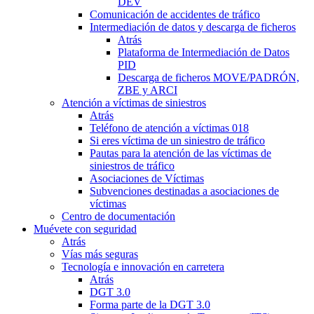
DEV
Comunicación de accidentes de tráfico
Intermediación de datos y descarga de ficheros
Atrás
Plataforma de Intermediación de Datos
PID
Descarga de ficheros MOVE/PADRÓN,
ZBE y ARCI
Atención a víctimas de siniestros
Atrás
Teléfono de atención a víctimas 018
Si eres víctima de un siniestro de tráfico
Pautas para la atención de las víctimas de
siniestros de tráfico
Asociaciones de Víctimas
Subvenciones destinadas a asociaciones de
víctimas
Centro de documentación
Muévete con seguridad
Atrás
Vías más seguras
Tecnología e innovación en carretera
Atrás
DGT 3.0
Forma parte de la DGT 3.0