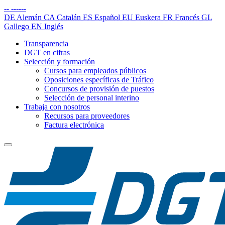
--
------
DE
Alemán
CA
Catalán
ES
Español
EU
Euskera
FR
Francés
GL
Gallego
EN
Inglés
Transparencia
DGT en cifras
Selección y formación
Cursos para empleados públicos
Oposiciones específicas de Tráfico
Concursos de provisión de puestos
Selección de personal interino
Trabaja con nosotros
Recursos para proveedores
Factura electrónica