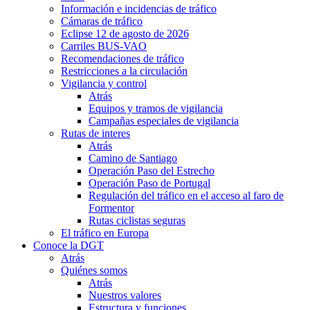
Información e incidencias de tráfico
Cámaras de tráfico
Eclipse 12 de agosto de 2026
Carriles BUS-VAO
Recomendaciones de tráfico
Restricciones a la circulación
Vigilancia y control
Atrás
Equipos y tramos de vigilancia
Campañas especiales de vigilancia
Rutas de interes
Atrás
Camino de Santiago
Operación Paso del Estrecho
Operación Paso de Portugal
Regulación del tráfico en el acceso al faro de
Formentor
Rutas ciclistas seguras
El tráfico en Europa
Conoce la DGT
Atrás
Quiénes somos
Atrás
Nuestros valores
Estructura y funciones