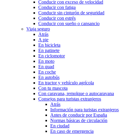
Conducir con exceso de velocidad
Conducir con fatiga
Conducir sin cinturón de seguridad
Conducir con estrés
Conducir con sueño o cansancio
Viaja seguro
Atrás
A pie
En bicicleta
En patinete
En ciclomotor
En moto
En quad
En coche
En autobús
En tractor y vehículo agrícola
Con tu mascota
Con caravana, remolque o autocaravana
Consejos para turistas extranjeros
Atrás
Información para turistas extranjeros
Antes de conducir por España
Normas básicas de circulación
En ciudad
En caso de emergencia