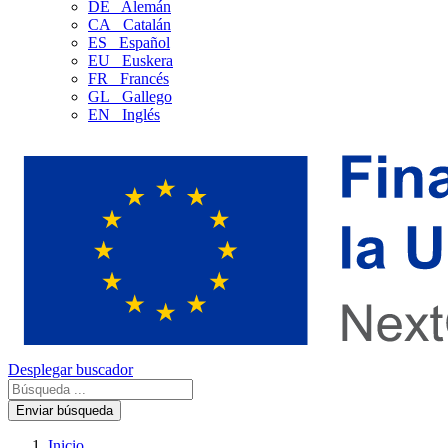
DE
Alemán
CA
Catalán
ES
Español
EU
Euskera
FR
Francés
GL
Gallego
EN
Inglés
Desplegar buscador
Enviar búsqueda
Inicio