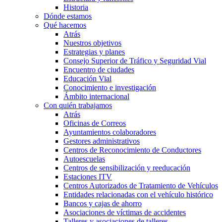
Historia
Dónde estamos
Qué hacemos
Atrás
Nuestros objetivos
Estrategias y planes
Consejo Superior de Tráfico y Seguridad Vial
Encuentro de ciudades
Educación Vial
Conocimiento e investigación
Ámbito internacional
Con quién trabajamos
Atrás
Oficinas de Correos
Ayuntamientos colaboradores
Gestores administrativos
Centros de Reconocimiento de Conductores
Autoescuelas
Centros de sensibilización y reeducación
Estaciones ITV
Centros Autorizados de Tratamiento de Vehículos
Entidades relacionadas con el vehículo histórico
Bancos y cajas de ahorro
Asociaciones de víctimas de accidentes
Talleres y asociaciones de talleres