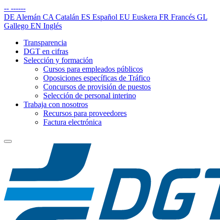
--
------
DE
Alemán
CA
Catalán
ES
Español
EU
Euskera
FR
Francés
GL
Gallego
EN
Inglés
Transparencia
DGT en cifras
Selección y formación
Cursos para empleados públicos
Oposiciones específicas de Tráfico
Concursos de provisión de puestos
Selección de personal interino
Trabaja con nosotros
Recursos para proveedores
Factura electrónica