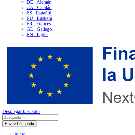
DE
Alemán
CA
Catalán
ES
Español
EU
Euskera
FR
Francés
GL
Gallego
EN
Inglés
Desplegar buscador
Enviar búsqueda
Inicio