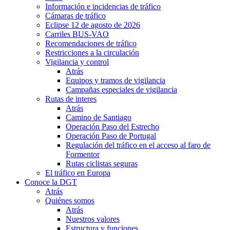
Información e incidencias de tráfico
Cámaras de tráfico
Eclipse 12 de agosto de 2026
Carriles BUS-VAO
Recomendaciones de tráfico
Restricciones a la circulación
Vigilancia y control
Atrás
Equipos y tramos de vigilancia
Campañas especiales de vigilancia
Rutas de interes
Atrás
Camino de Santiago
Operación Paso del Estrecho
Operación Paso de Portugal
Regulación del tráfico en el acceso al faro de
Formentor
Rutas ciclistas seguras
El tráfico en Europa
Conoce la DGT
Atrás
Quiénes somos
Atrás
Nuestros valores
Estructura y funciones