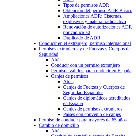
Tipos de permisos ADR
Obtención del permiso ADR Básico
Ampliaciones ADR: Cisternas,
explosivos y material radioactivo
Renovación de autorizaciones ADR
por caducidad
Duplicado de ADR
Conducir en el extranjero, permiso internacional
Permisos extranjeros y de Fuerzas y Cuerpos de
Seguridad
Atrás
Conducir con un permiso extranjero
Permisos válidos para conducir en España
Canjes de permisos
Atrás
Canjes de Fuerzas y Cuerpos de
Seguridad Españoles
Canjes de diplomáticos acreditados
en España
Canjes de permisos extranjeros
Países con convenio de canjes
Permiso de conducir para mayores de 65 años
Cambio de domicilio
Atrás