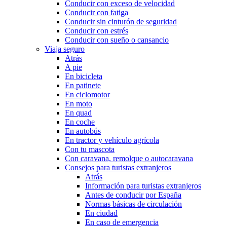
Conducir con exceso de velocidad
Conducir con fatiga
Conducir sin cinturón de seguridad
Conducir con estrés
Conducir con sueño o cansancio
Viaja seguro
Atrás
A pie
En bicicleta
En patinete
En ciclomotor
En moto
En quad
En coche
En autobús
En tractor y vehículo agrícola
Con tu mascota
Con caravana, remolque o autocaravana
Consejos para turistas extranjeros
Atrás
Información para turistas extranjeros
Antes de conducir por España
Normas básicas de circulación
En ciudad
En caso de emergencia