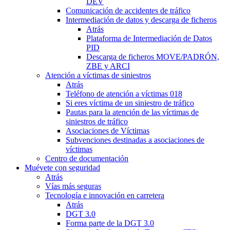
DEV
Comunicación de accidentes de tráfico
Intermediación de datos y descarga de ficheros
Atrás
Plataforma de Intermediación de Datos
PID
Descarga de ficheros MOVE/PADRÓN,
ZBE y ARCI
Atención a víctimas de siniestros
Atrás
Teléfono de atención a víctimas 018
Si eres víctima de un siniestro de tráfico
Pautas para la atención de las víctimas de
siniestros de tráfico
Asociaciones de Víctimas
Subvenciones destinadas a asociaciones de
víctimas
Centro de documentación
Muévete con seguridad
Atrás
Vías más seguras
Tecnología e innovación en carretera
Atrás
DGT 3.0
Forma parte de la DGT 3.0