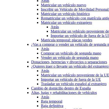
Atrás
Matricular un vehículo nuevo
Inscribir un Vehículo de Movilidad Person
Matricular un vehículo histórico
Rematricular un vehículo con matrícula anti
Matricular un vehículo extranjero
Atrás
Matricular un vehículo proveniente d
Importar un vehículo de fuera de la 
Matricula temporal: placas verdes
¿Vas a comprar o vender un vehículo de segunda
Atrás
Comprar un vehículo de segunda mano
Vender un vehículo de segunda mano
Donaciones, herencias y divorcios o separaciones
¿Quieres traer o llevarte un vehículo del extranjero
Atrás
Matricular un vehículo proveniente de la U
Importar un vehículo de fuera de la UE
Trasladar un vehículo español al extranjero
Cambio de domicilio dentro de España
Altas, bajas y rehabilitaciones de vehículos
Atrás
Baja temporal
Baja definitiva