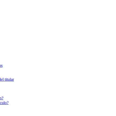
os
l titular
n?
culo?