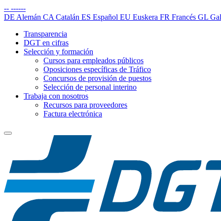
--
------
DE
Alemán
CA
Catalán
ES
Español
EU
Euskera
FR
Francés
GL
Gal
Transparencia
DGT en cifras
Selección y formación
Cursos para empleados públicos
Oposiciones específicas de Tráfico
Concursos de provisión de puestos
Selección de personal interino
Trabaja con nosotros
Recursos para proveedores
Factura electrónica