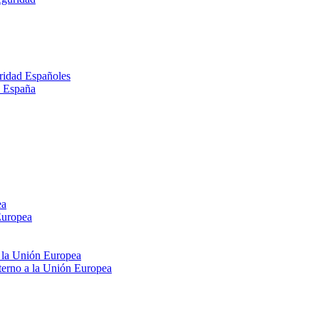
ridad Españoles
n España
ea
Europea
e la Unión Europea
xterno a la Unión Europea