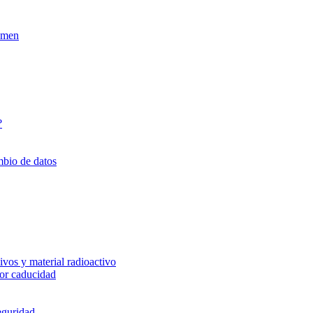
xamen
?
mbio de datos
vos y material radioactivo
or caducidad
eguridad