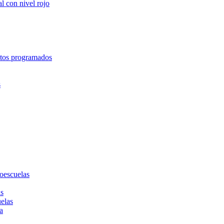
l con nivel rojo
entos programados
s
toescuelas
as
uelas
a