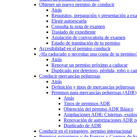
Obtener un nuevo permiso de conducir
Atrás
Requisitos, preparación y presentación a e
Elegir autoescuela
Consulta tu nota de examen
Traslado de expediente
Anulación de convocatoria de examen
Estado de tramitación de tu permiso
Accesibilidad en el permiso conducir
¿Ha caducado o necesitas una copia de tu permiso
Atrás
Renovar un permiso próximo a caducar
Duplicado por deterioro, pérdida, robo o ca
Conducir mercancías peligrosas
Atrás
Definición y tipos de mercancías peligrosas
Permisos para mercancías peligrosas (ADR)
Atrás
Tipos de permisos ADR
Obtención del permiso ADR Básico
Ampliaciones ADR: Cisternas, explosi
Renovación de autorizaciones ADR p
Duplicado de ADR
Conducir en el extranjero, permiso internacional
Permisos extranjeros y de Fuerzas y Cuerpos de S