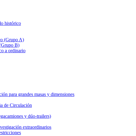
lo histórico
ico (Grupo A)
 (Grupo B)
co a ordinario
ción para grandes masas y dimensiones
a de Circulación
gacamiones y dúo-trailers)
vestigación extraordinarios
estricciones