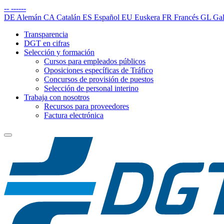
--
------
DE
Alemán
CA
Catalán
ES
Español
EU
Euskera
FR
Francés
GL
Gal
Transparencia
DGT en cifras
Selección y formación
Cursos para empleados públicos
Oposiciones específicas de Tráfico
Concursos de provisión de puestos
Selección de personal interino
Trabaja con nosotros
Recursos para proveedores
Factura electrónica