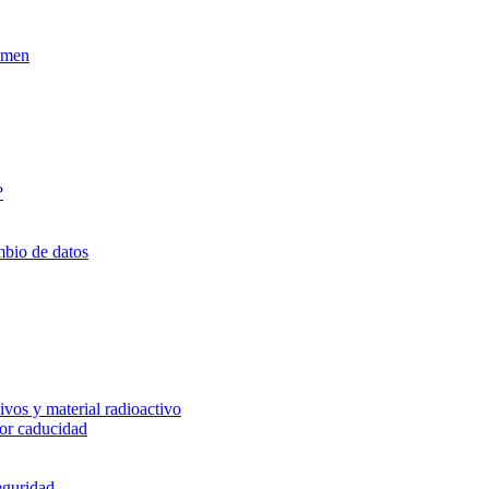
xamen
?
mbio de datos
vos y material radioactivo
or caducidad
eguridad