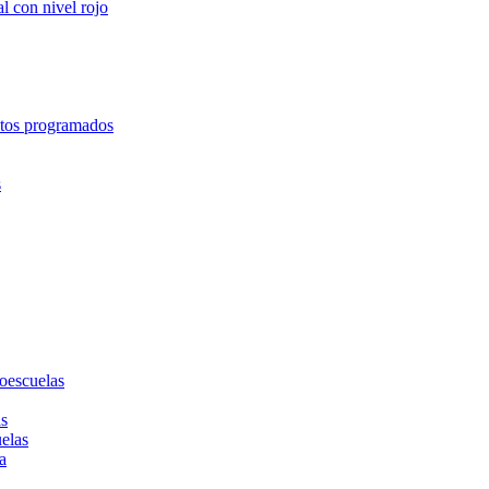
l con nivel rojo
entos programados
s
toescuelas
as
uelas
a