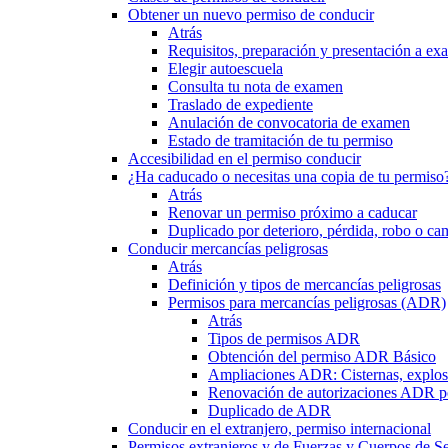
Obtener un nuevo permiso de conducir
Atrás
Requisitos, preparación y presentación a e
Elegir autoescuela
Consulta tu nota de examen
Traslado de expediente
Anulación de convocatoria de examen
Estado de tramitación de tu permiso
Accesibilidad en el permiso conducir
¿Ha caducado o necesitas una copia de tu permiso
Atrás
Renovar un permiso próximo a caducar
Duplicado por deterioro, pérdida, robo o ca
Conducir mercancías peligrosas
Atrás
Definición y tipos de mercancías peligrosas
Permisos para mercancías peligrosas (ADR)
Atrás
Tipos de permisos ADR
Obtención del permiso ADR Básico
Ampliaciones ADR: Cisternas, explosi
Renovación de autorizaciones ADR p
Duplicado de ADR
Conducir en el extranjero, permiso internacional
Permisos extranjeros y de Fuerzas y Cuerpos de S