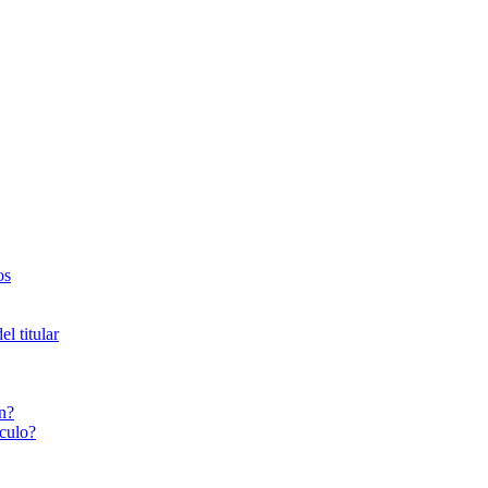
os
l titular
n?
culo?