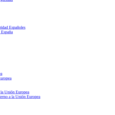
ridad Españoles
n España
ea
Europea
e la Unión Europea
xterno a la Unión Europea