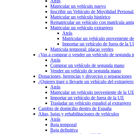
Atrás
Matricular un vehículo nuevo
Inscribir un Vehículo de Movilidad Person
Matricular un vehículo histórico
Rematricular un vehículo con matrícula anti
Matricular un vehículo extranjero
Atrás
Matricular un vehículo proveniente d
Importar un vehículo de fuera de la 
Matricula temporal: placas verdes
¿Vas a comprar o vender un vehículo de segunda
Atrás
Comprar un vehículo de segunda mano
Vender un vehículo de segunda mano
Donaciones, herencias y divorcios o separaciones
¿Quieres traer o llevarte un vehículo del extranjero
Atrás
Matricular un vehículo proveniente de la U
Importar un vehículo de fuera de la UE
Trasladar un vehículo español al extranjero
Cambio de domicilio dentro de España
Altas, bajas y rehabilitaciones de vehículos
Atrás
Baja temporal
Baja definitiva