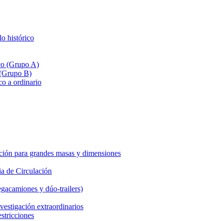
lo histórico
ico (Grupo A)
 (Grupo B)
co a ordinario
ción para grandes masas y dimensiones
a de Circulación
gacamiones y dúo-trailers)
vestigación extraordinarios
estricciones