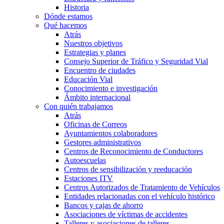
Historia
Dónde estamos
Qué hacemos
Atrás
Nuestros objetivos
Estrategias y planes
Consejo Superior de Tráfico y Seguridad Vial
Encuentro de ciudades
Educación Vial
Conocimiento e investigación
Ámbito internacional
Con quién trabajamos
Atrás
Oficinas de Correos
Ayuntamientos colaboradores
Gestores administrativos
Centros de Reconocimiento de Conductores
Autoescuelas
Centros de sensibilización y reeducación
Estaciones ITV
Centros Autorizados de Tratamiento de Vehículos
Entidades relacionadas con el vehículo histórico
Bancos y cajas de ahorro
Asociaciones de víctimas de accidentes
Talleres y asociaciones de talleres