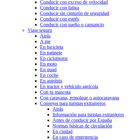
Conducir con exceso de velocidad
Conducir con fatiga
Conducir sin cinturón de seguridad
Conducir con estrés
Conducir con sueño o cansancio
Viaja seguro
Atrás
A pie
En bicicleta
En patinete
En ciclomotor
En moto
En quad
En coche
En autobús
En tractor y vehículo agrícola
Con tu mascota
Con caravana, remolque o autocaravana
Consejos para turistas extranjeros
Atrás
Información para turistas extranjeros
Antes de conducir por España
Normas básicas de circulación
En ciudad
En caso de emergencia