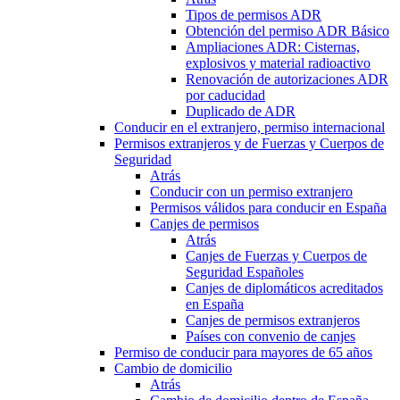
Tipos de permisos ADR
Obtención del permiso ADR Básico
Ampliaciones ADR: Cisternas,
explosivos y material radioactivo
Renovación de autorizaciones ADR
por caducidad
Duplicado de ADR
Conducir en el extranjero, permiso internacional
Permisos extranjeros y de Fuerzas y Cuerpos de
Seguridad
Atrás
Conducir con un permiso extranjero
Permisos válidos para conducir en España
Canjes de permisos
Atrás
Canjes de Fuerzas y Cuerpos de
Seguridad Españoles
Canjes de diplomáticos acreditados
en España
Canjes de permisos extranjeros
Países con convenio de canjes
Permiso de conducir para mayores de 65 años
Cambio de domicilio
Atrás