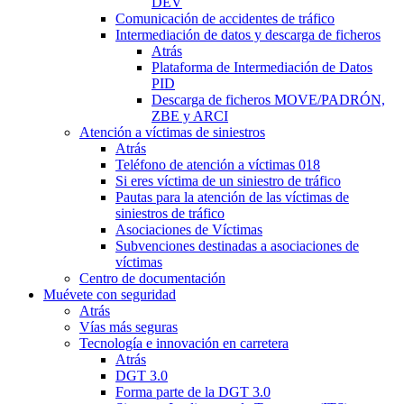
DEV
Comunicación de accidentes de tráfico
Intermediación de datos y descarga de ficheros
Atrás
Plataforma de Intermediación de Datos
PID
Descarga de ficheros MOVE/PADRÓN,
ZBE y ARCI
Atención a víctimas de siniestros
Atrás
Teléfono de atención a víctimas 018
Si eres víctima de un siniestro de tráfico
Pautas para la atención de las víctimas de
siniestros de tráfico
Asociaciones de Víctimas
Subvenciones destinadas a asociaciones de
víctimas
Centro de documentación
Muévete con seguridad
Atrás
Vías más seguras
Tecnología e innovación en carretera
Atrás
DGT 3.0
Forma parte de la DGT 3.0