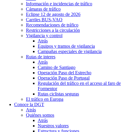
Información e incidencias de tráfico
Cámaras de tráfico
Eclipse 12 de agosto de 2026
Carriles BUS-VAO
Recomendaciones de tráfico
Restricciones a la circulación
Vigilancia y control
Atrás
Equipos y tramos de vigilancia
Campañas especiales de vigilancia
Rutas de interes
Atrás
Camino de Santiago
Operación Paso del Estrecho
Operación Paso de Portugal
Regulación del tráfico en el acceso al faro de
Formentor
Rutas ciclistas seguras
El tráfico en Europa
Conoce la DGT
Atrás
Quiénes somos
Atrás
Nuestros valores
Estructura y funciones