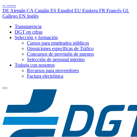
--
------
DE
Alemán
CA
Catalán
ES
Español
EU
Euskera
FR
Francés
GL
Gallego
EN
Inglés
Transparencia
DGT en cifras
Selección y formación
Cursos para empleados públicos
Oposiciones específicas de Tráfico
Concursos de provisión de puestos
Selección de personal interino
Trabaja con nosotros
Recursos para proveedores
Factura electrónica