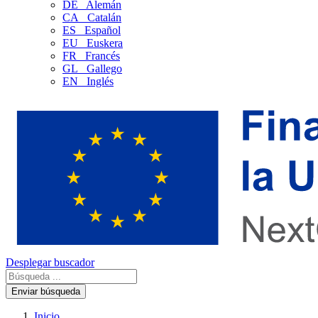
DE
Alemán
CA
Catalán
ES
Español
EU
Euskera
FR
Francés
GL
Gallego
EN
Inglés
Desplegar buscador
Enviar búsqueda
Inicio