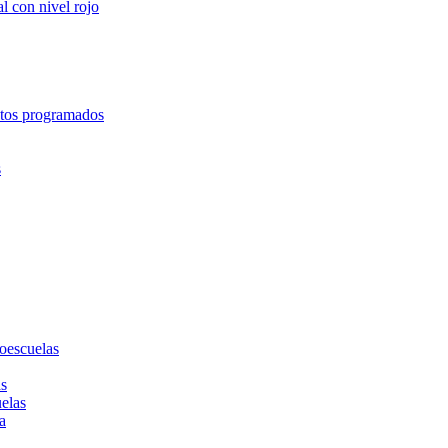
l con nivel rojo
entos programados
s
toescuelas
as
uelas
a