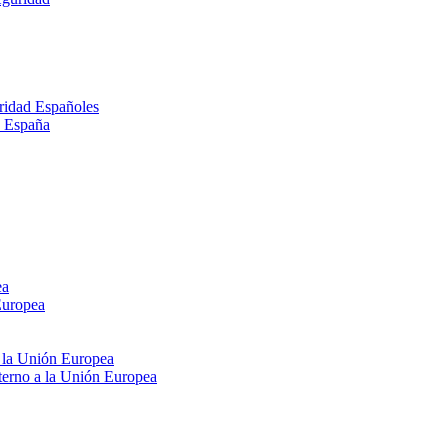
ridad Españoles
n España
ea
Europea
e la Unión Europea
xterno a la Unión Europea