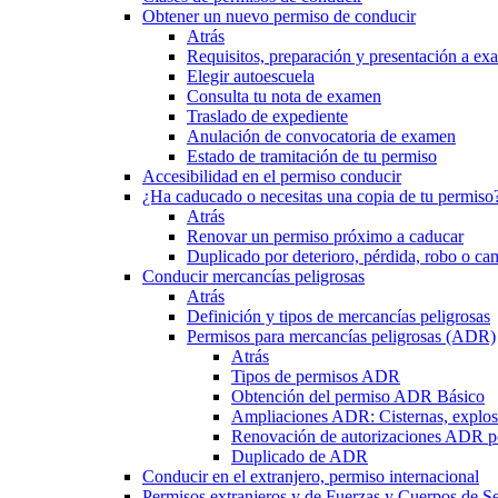
Obtener un nuevo permiso de conducir
Atrás
Requisitos, preparación y presentación a e
Elegir autoescuela
Consulta tu nota de examen
Traslado de expediente
Anulación de convocatoria de examen
Estado de tramitación de tu permiso
Accesibilidad en el permiso conducir
¿Ha caducado o necesitas una copia de tu permiso
Atrás
Renovar un permiso próximo a caducar
Duplicado por deterioro, pérdida, robo o ca
Conducir mercancías peligrosas
Atrás
Definición y tipos de mercancías peligrosas
Permisos para mercancías peligrosas (ADR)
Atrás
Tipos de permisos ADR
Obtención del permiso ADR Básico
Ampliaciones ADR: Cisternas, explosi
Renovación de autorizaciones ADR p
Duplicado de ADR
Conducir en el extranjero, permiso internacional
Permisos extranjeros y de Fuerzas y Cuerpos de S