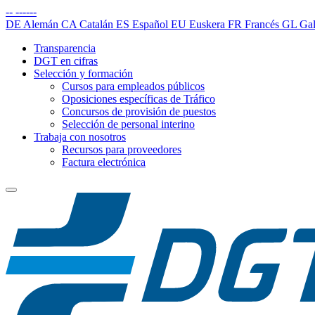
--
------
DE
Alemán
CA
Catalán
ES
Español
EU
Euskera
FR
Francés
GL
Gal
Transparencia
DGT en cifras
Selección y formación
Cursos para empleados públicos
Oposiciones específicas de Tráfico
Concursos de provisión de puestos
Selección de personal interino
Trabaja con nosotros
Recursos para proveedores
Factura electrónica