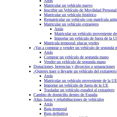
Atrás
Matricular un vehículo nuevo
Inscribir un Vehículo de Movilidad Person
Matricular un vehículo histórico
Rematricular un vehículo con matrícula anti
Matricular un vehículo extranjero
Atrás
Matricular un vehículo proveniente d
Importar un vehículo de fuera de la 
Matricula temporal: placas verdes
¿Vas a comprar o vender un vehículo de segunda
Atrás
Comprar un vehículo de segunda mano
Vender un vehículo de segunda mano
Donaciones, herencias y divorcios o separaciones
¿Quieres traer o llevarte un vehículo del extranjero
Atrás
Matricular un vehículo proveniente de la U
Importar un vehículo de fuera de la UE
Trasladar un vehículo español al extranjero
Cambio de domicilio dentro de España
Altas, bajas y rehabilitaciones de vehículos
Atrás
Baja temporal
Baja definitiva