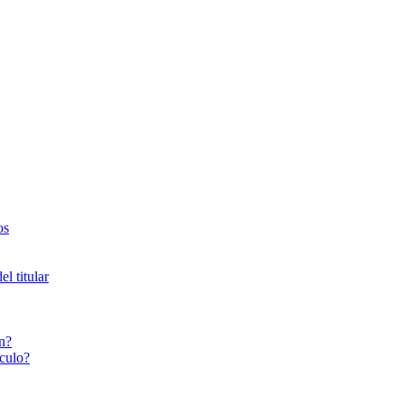
os
l titular
n?
culo?