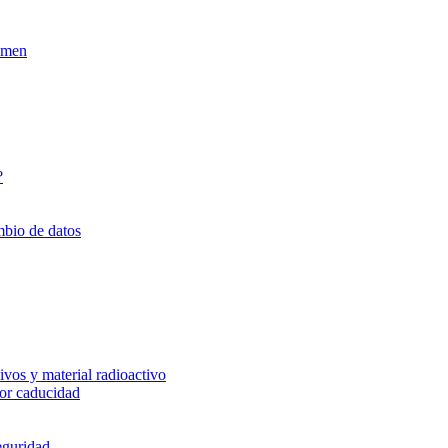
xamen
?
mbio de datos
vos y material radioactivo
or caducidad
eguridad