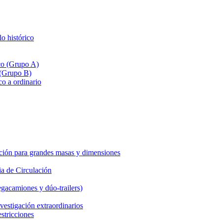
lo histórico
ico (Grupo A)
 (Grupo B)
co a ordinario
ción para grandes masas y dimensiones
a de Circulación
gacamiones y dúo-trailers)
vestigación extraordinarios
estricciones