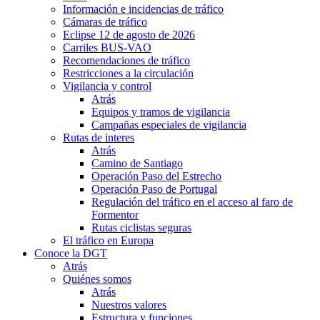
Información e incidencias de tráfico
Cámaras de tráfico
Eclipse 12 de agosto de 2026
Carriles BUS-VAO
Recomendaciones de tráfico
Restricciones a la circulación
Vigilancia y control
Atrás
Equipos y tramos de vigilancia
Campañas especiales de vigilancia
Rutas de interes
Atrás
Camino de Santiago
Operación Paso del Estrecho
Operación Paso de Portugal
Regulación del tráfico en el acceso al faro de
Formentor
Rutas ciclistas seguras
El tráfico en Europa
Conoce la DGT
Atrás
Quiénes somos
Atrás
Nuestros valores
Estructura y funciones