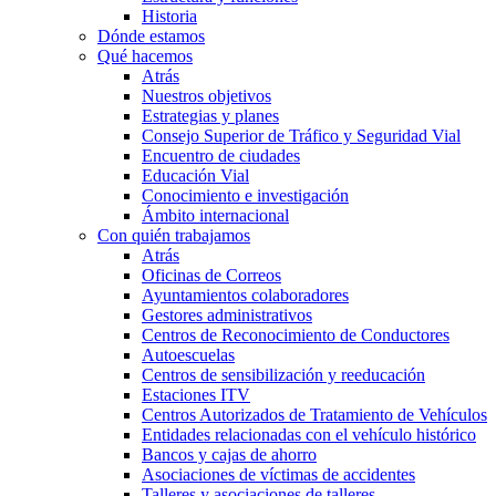
Historia
Dónde estamos
Qué hacemos
Atrás
Nuestros objetivos
Estrategias y planes
Consejo Superior de Tráfico y Seguridad Vial
Encuentro de ciudades
Educación Vial
Conocimiento e investigación
Ámbito internacional
Con quién trabajamos
Atrás
Oficinas de Correos
Ayuntamientos colaboradores
Gestores administrativos
Centros de Reconocimiento de Conductores
Autoescuelas
Centros de sensibilización y reeducación
Estaciones ITV
Centros Autorizados de Tratamiento de Vehículos
Entidades relacionadas con el vehículo histórico
Bancos y cajas de ahorro
Asociaciones de víctimas de accidentes
Talleres y asociaciones de talleres