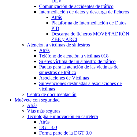
DEV
Comunicación de accidentes de tráfico
Intermediación de datos y descarga de ficheros
Atrás
Plataforma de Intermediación de Datos
PID
Descarga de ficheros MOVE/PADRÓN,
ZBE y ARCI
Atención a víctimas de siniestros
Atrás
Teléfono de atención a víctimas 018
Si eres víctima de un siniestro de tráfico
Pautas para la atención de las víctimas de
siniestros de tráfico
Asociaciones de Víctimas
Subvenciones destinadas a asociaciones de
víctimas
Centro de documentación
Muévete con seguridad
Atrás
Vías más seguras
Tecnología e innovación en carretera
Atrás
DGT 3.0
Forma parte de la DGT 3.0