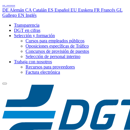
--
------
DE
Alemán
CA
Catalán
ES
Español
EU
Euskera
FR
Francés
GL
Gallego
EN
Inglés
Transparencia
DGT en cifras
Selección y formación
Cursos para empleados públicos
Oposiciones específicas de Tráfico
Concursos de provisión de puestos
Selección de personal interino
Trabaja con nosotros
Recursos para proveedores
Factura electrónica