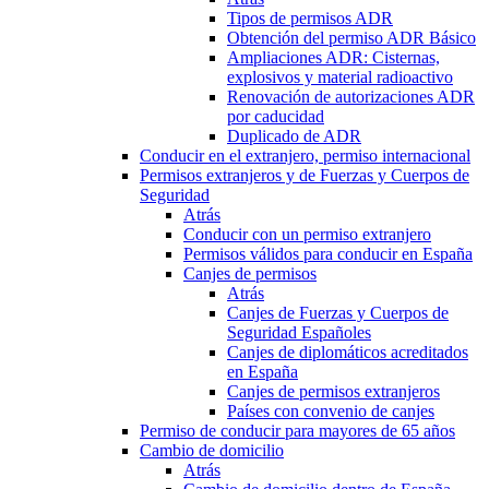
Tipos de permisos ADR
Obtención del permiso ADR Básico
Ampliaciones ADR: Cisternas,
explosivos y material radioactivo
Renovación de autorizaciones ADR
por caducidad
Duplicado de ADR
Conducir en el extranjero, permiso internacional
Permisos extranjeros y de Fuerzas y Cuerpos de
Seguridad
Atrás
Conducir con un permiso extranjero
Permisos válidos para conducir en España
Canjes de permisos
Atrás
Canjes de Fuerzas y Cuerpos de
Seguridad Españoles
Canjes de diplomáticos acreditados
en España
Canjes de permisos extranjeros
Países con convenio de canjes
Permiso de conducir para mayores de 65 años
Cambio de domicilio
Atrás