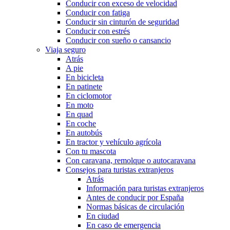
Conducir con exceso de velocidad
Conducir con fatiga
Conducir sin cinturón de seguridad
Conducir con estrés
Conducir con sueño o cansancio
Viaja seguro
Atrás
A pie
En bicicleta
En patinete
En ciclomotor
En moto
En quad
En coche
En autobús
En tractor y vehículo agrícola
Con tu mascota
Con caravana, remolque o autocaravana
Consejos para turistas extranjeros
Atrás
Información para turistas extranjeros
Antes de conducir por España
Normas básicas de circulación
En ciudad
En caso de emergencia