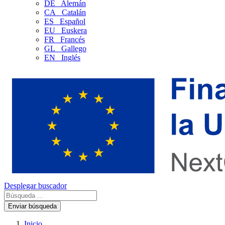
DE
Alemán
CA
Catalán
ES
Español
EU
Euskera
FR
Francés
GL
Gallego
EN
Inglés
Desplegar buscador
Enviar búsqueda
Inicio