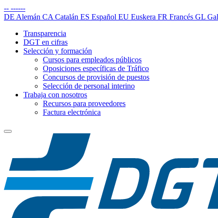
--
------
DE
Alemán
CA
Catalán
ES
Español
EU
Euskera
FR
Francés
GL
Gal
Transparencia
DGT en cifras
Selección y formación
Cursos para empleados públicos
Oposiciones específicas de Tráfico
Concursos de provisión de puestos
Selección de personal interino
Trabaja con nosotros
Recursos para proveedores
Factura electrónica