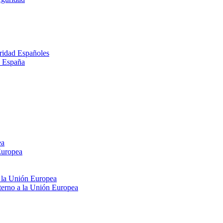
ridad Españoles
n España
ea
Europea
e la Unión Europea
xterno a la Unión Europea