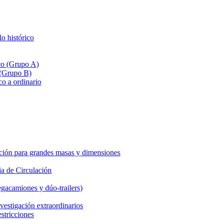
lo histórico
ico (Grupo A)
 (Grupo B)
co a ordinario
ción para grandes masas y dimensiones
a de Circulación
gacamiones y dúo-trailers)
vestigación extraordinarios
estricciones