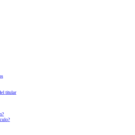
os
l titular
n?
culo?