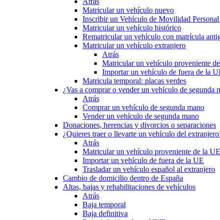
Atrás
Matricular un vehículo nuevo
Inscribir un Vehículo de Movilidad Person
Matricular un vehículo histórico
Rematricular un vehículo con matrícula anti
Matricular un vehículo extranjero
Atrás
Matricular un vehículo proveniente d
Importar un vehículo de fuera de la 
Matricula temporal: placas verdes
¿Vas a comprar o vender un vehículo de segunda
Atrás
Comprar un vehículo de segunda mano
Vender un vehículo de segunda mano
Donaciones, herencias y divorcios o separaciones
¿Quieres traer o llevarte un vehículo del extranjero
Atrás
Matricular un vehículo proveniente de la U
Importar un vehículo de fuera de la UE
Trasladar un vehículo español al extranjero
Cambio de domicilio dentro de España
Altas, bajas y rehabilitaciones de vehículos
Atrás
Baja temporal
Baja definitiva