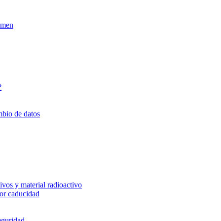
xamen
?
mbio de datos
vos y material radioactivo
or caducidad
eguridad