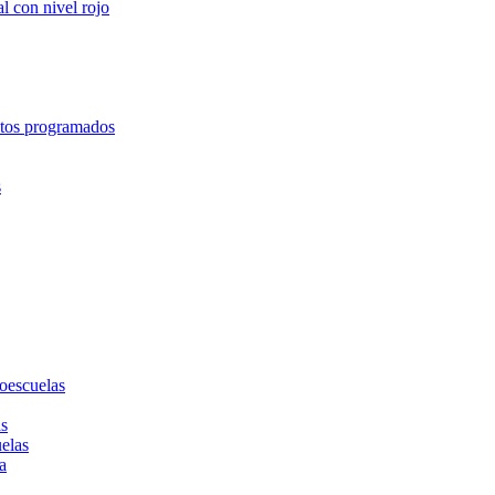
l con nivel rojo
entos programados
s
toescuelas
as
uelas
a