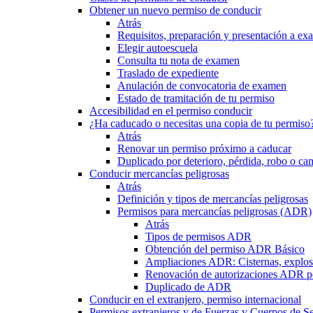
Obtener un nuevo permiso de conducir
Atrás
Requisitos, preparación y presentación a e
Elegir autoescuela
Consulta tu nota de examen
Traslado de expediente
Anulación de convocatoria de examen
Estado de tramitación de tu permiso
Accesibilidad en el permiso conducir
¿Ha caducado o necesitas una copia de tu permiso
Atrás
Renovar un permiso próximo a caducar
Duplicado por deterioro, pérdida, robo o ca
Conducir mercancías peligrosas
Atrás
Definición y tipos de mercancías peligrosas
Permisos para mercancías peligrosas (ADR)
Atrás
Tipos de permisos ADR
Obtención del permiso ADR Básico
Ampliaciones ADR: Cisternas, explosi
Renovación de autorizaciones ADR p
Duplicado de ADR
Conducir en el extranjero, permiso internacional
Permisos extranjeros y de Fuerzas y Cuerpos de S