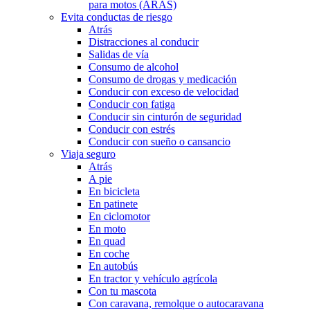
para motos (ARAS)
Evita conductas de riesgo
Atrás
Distracciones al conducir
Salidas de vía
Consumo de alcohol
Consumo de drogas y medicación
Conducir con exceso de velocidad
Conducir con fatiga
Conducir sin cinturón de seguridad
Conducir con estrés
Conducir con sueño o cansancio
Viaja seguro
Atrás
A pie
En bicicleta
En patinete
En ciclomotor
En moto
En quad
En coche
En autobús
En tractor y vehículo agrícola
Con tu mascota
Con caravana, remolque o autocaravana