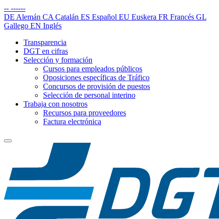
--
------
DE
Alemán
CA
Catalán
ES
Español
EU
Euskera
FR
Francés
GL
Gallego
EN
Inglés
Transparencia
DGT en cifras
Selección y formación
Cursos para empleados públicos
Oposiciones específicas de Tráfico
Concursos de provisión de puestos
Selección de personal interino
Trabaja con nosotros
Recursos para proveedores
Factura electrónica