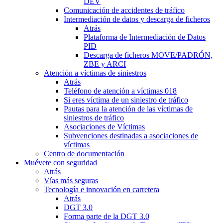
DEV
Comunicación de accidentes de tráfico
Intermediación de datos y descarga de ficheros
Atrás
Plataforma de Intermediación de Datos
PID
Descarga de ficheros MOVE/PADRÓN,
ZBE y ARCI
Atención a víctimas de siniestros
Atrás
Teléfono de atención a víctimas 018
Si eres víctima de un siniestro de tráfico
Pautas para la atención de las víctimas de
siniestros de tráfico
Asociaciones de Víctimas
Subvenciones destinadas a asociaciones de
víctimas
Centro de documentación
Muévete con seguridad
Atrás
Vías más seguras
Tecnología e innovación en carretera
Atrás
DGT 3.0
Forma parte de la DGT 3.0