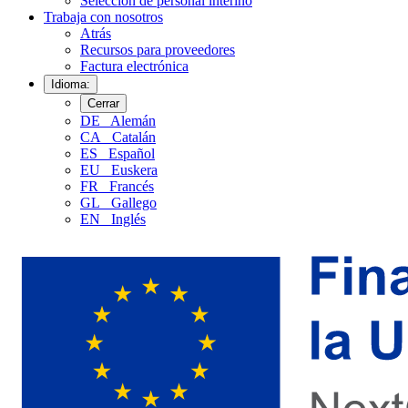
Selección de personal interino
Trabaja con nosotros
Atrás
Recursos para proveedores
Factura electrónica
Idioma:
Cerrar
DE
Alemán
CA
Catalán
ES
Español
EU
Euskera
FR
Francés
GL
Gallego
EN
Inglés