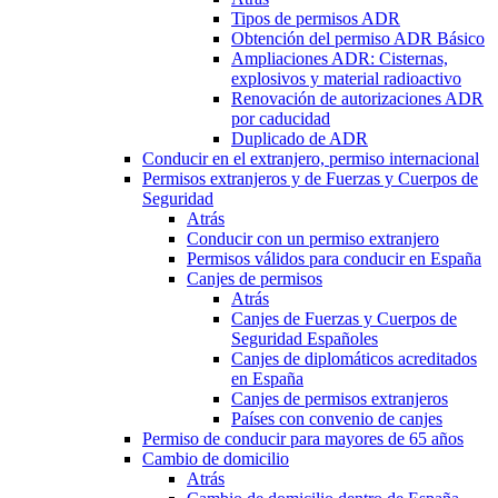
Tipos de permisos ADR
Obtención del permiso ADR Básico
Ampliaciones ADR: Cisternas,
explosivos y material radioactivo
Renovación de autorizaciones ADR
por caducidad
Duplicado de ADR
Conducir en el extranjero, permiso internacional
Permisos extranjeros y de Fuerzas y Cuerpos de
Seguridad
Atrás
Conducir con un permiso extranjero
Permisos válidos para conducir en España
Canjes de permisos
Atrás
Canjes de Fuerzas y Cuerpos de
Seguridad Españoles
Canjes de diplomáticos acreditados
en España
Canjes de permisos extranjeros
Países con convenio de canjes
Permiso de conducir para mayores de 65 años
Cambio de domicilio
Atrás