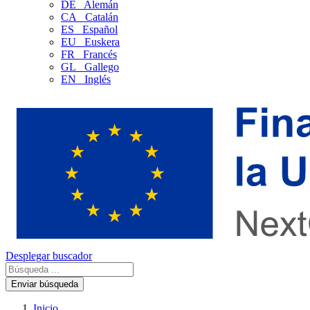
DE
Alemán
CA
Catalán
ES
Español
EU
Euskera
FR
Francés
GL
Gallego
EN
Inglés
Desplegar buscador
Enviar búsqueda
Inicio