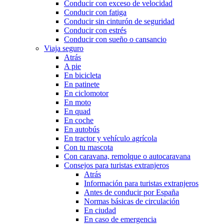
Conducir con exceso de velocidad
Conducir con fatiga
Conducir sin cinturón de seguridad
Conducir con estrés
Conducir con sueño o cansancio
Viaja seguro
Atrás
A pie
En bicicleta
En patinete
En ciclomotor
En moto
En quad
En coche
En autobús
En tractor y vehículo agrícola
Con tu mascota
Con caravana, remolque o autocaravana
Consejos para turistas extranjeros
Atrás
Información para turistas extranjeros
Antes de conducir por España
Normas básicas de circulación
En ciudad
En caso de emergencia