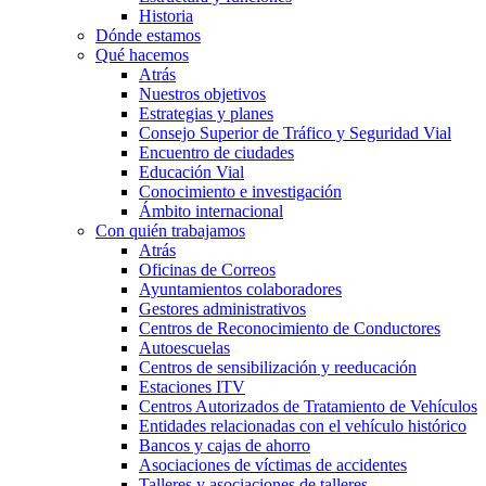
Historia
Dónde estamos
Qué hacemos
Atrás
Nuestros objetivos
Estrategias y planes
Consejo Superior de Tráfico y Seguridad Vial
Encuentro de ciudades
Educación Vial
Conocimiento e investigación
Ámbito internacional
Con quién trabajamos
Atrás
Oficinas de Correos
Ayuntamientos colaboradores
Gestores administrativos
Centros de Reconocimiento de Conductores
Autoescuelas
Centros de sensibilización y reeducación
Estaciones ITV
Centros Autorizados de Tratamiento de Vehículos
Entidades relacionadas con el vehículo histórico
Bancos y cajas de ahorro
Asociaciones de víctimas de accidentes
Talleres y asociaciones de talleres