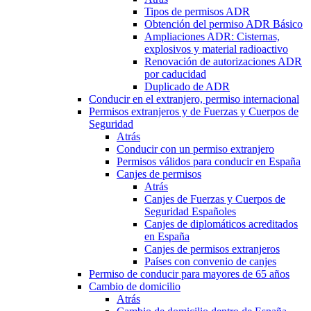
Tipos de permisos ADR
Obtención del permiso ADR Básico
Ampliaciones ADR: Cisternas,
explosivos y material radioactivo
Renovación de autorizaciones ADR
por caducidad
Duplicado de ADR
Conducir en el extranjero, permiso internacional
Permisos extranjeros y de Fuerzas y Cuerpos de
Seguridad
Atrás
Conducir con un permiso extranjero
Permisos válidos para conducir en España
Canjes de permisos
Atrás
Canjes de Fuerzas y Cuerpos de
Seguridad Españoles
Canjes de diplomáticos acreditados
en España
Canjes de permisos extranjeros
Países con convenio de canjes
Permiso de conducir para mayores de 65 años
Cambio de domicilio
Atrás