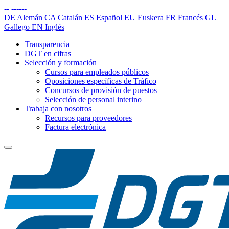
--
------
DE
Alemán
CA
Catalán
ES
Español
EU
Euskera
FR
Francés
GL
Gallego
EN
Inglés
Transparencia
DGT en cifras
Selección y formación
Cursos para empleados públicos
Oposiciones específicas de Tráfico
Concursos de provisión de puestos
Selección de personal interino
Trabaja con nosotros
Recursos para proveedores
Factura electrónica