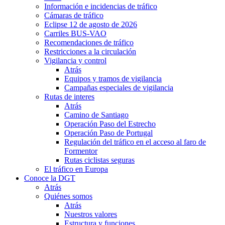
Información e incidencias de tráfico
Cámaras de tráfico
Eclipse 12 de agosto de 2026
Carriles BUS-VAO
Recomendaciones de tráfico
Restricciones a la circulación
Vigilancia y control
Atrás
Equipos y tramos de vigilancia
Campañas especiales de vigilancia
Rutas de interes
Atrás
Camino de Santiago
Operación Paso del Estrecho
Operación Paso de Portugal
Regulación del tráfico en el acceso al faro de
Formentor
Rutas ciclistas seguras
El tráfico en Europa
Conoce la DGT
Atrás
Quiénes somos
Atrás
Nuestros valores
Estructura y funciones