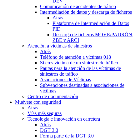
DEV
Comunicación de accidentes de tráfico
Intermediación de datos y descarga de ficheros
Atrás
Plataforma de Intermediación de Datos
PID
Descarga de ficheros MOVE/PADRÓN,
ZBE y ARCI
Atención a víctimas de siniestros
Atrás
Teléfono de atención a víctimas 018
Si eres víctima de un siniestro de tráfico
Pautas para la atención de las víctimas de
siniestros de tráfico
Asociaciones de Víctimas
Subvenciones destinadas a asociaciones de
víctimas
Centro de documentación
Muévete con seguridad
Atrás
Vías más seguras
Tecnología e innovación en carretera
Atrás
DGT 3.0
Forma parte de la DGT 3.0