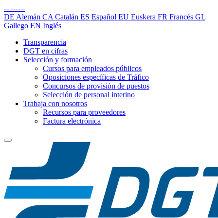
--
------
DE
Alemán
CA
Catalán
ES
Español
EU
Euskera
FR
Francés
GL
Gallego
EN
Inglés
Transparencia
DGT en cifras
Selección y formación
Cursos para empleados públicos
Oposiciones específicas de Tráfico
Concursos de provisión de puestos
Selección de personal interino
Trabaja con nosotros
Recursos para proveedores
Factura electrónica