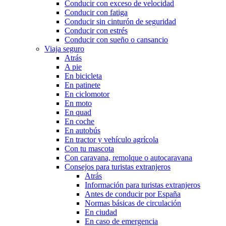
Conducir con exceso de velocidad
Conducir con fatiga
Conducir sin cinturón de seguridad
Conducir con estrés
Conducir con sueño o cansancio
Viaja seguro
Atrás
A pie
En bicicleta
En patinete
En ciclomotor
En moto
En quad
En coche
En autobús
En tractor y vehículo agrícola
Con tu mascota
Con caravana, remolque o autocaravana
Consejos para turistas extranjeros
Atrás
Información para turistas extranjeros
Antes de conducir por España
Normas básicas de circulación
En ciudad
En caso de emergencia