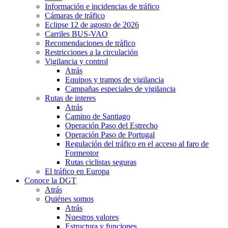
Información e incidencias de tráfico
Cámaras de tráfico
Eclipse 12 de agosto de 2026
Carriles BUS-VAO
Recomendaciones de tráfico
Restricciones a la circulación
Vigilancia y control
Atrás
Equipos y tramos de vigilancia
Campañas especiales de vigilancia
Rutas de interes
Atrás
Camino de Santiago
Operación Paso del Estrecho
Operación Paso de Portugal
Regulación del tráfico en el acceso al faro de
Formentor
Rutas ciclistas seguras
El tráfico en Europa
Conoce la DGT
Atrás
Quiénes somos
Atrás
Nuestros valores
Estructura y funciones