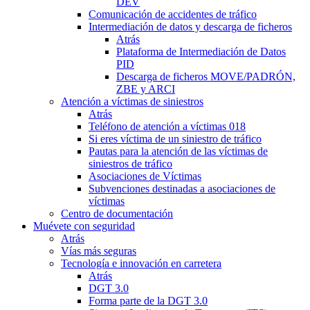
DEV
Comunicación de accidentes de tráfico
Intermediación de datos y descarga de ficheros
Atrás
Plataforma de Intermediación de Datos
PID
Descarga de ficheros MOVE/PADRÓN,
ZBE y ARCI
Atención a víctimas de siniestros
Atrás
Teléfono de atención a víctimas 018
Si eres víctima de un siniestro de tráfico
Pautas para la atención de las víctimas de
siniestros de tráfico
Asociaciones de Víctimas
Subvenciones destinadas a asociaciones de
víctimas
Centro de documentación
Muévete con seguridad
Atrás
Vías más seguras
Tecnología e innovación en carretera
Atrás
DGT 3.0
Forma parte de la DGT 3.0