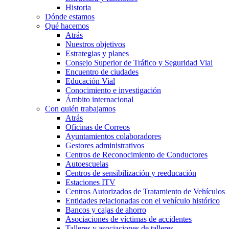
Historia
Dónde estamos
Qué hacemos
Atrás
Nuestros objetivos
Estrategias y planes
Consejo Superior de Tráfico y Seguridad Vial
Encuentro de ciudades
Educación Vial
Conocimiento e investigación
Ámbito internacional
Con quién trabajamos
Atrás
Oficinas de Correos
Ayuntamientos colaboradores
Gestores administrativos
Centros de Reconocimiento de Conductores
Autoescuelas
Centros de sensibilización y reeducación
Estaciones ITV
Centros Autorizados de Tratamiento de Vehículos
Entidades relacionadas con el vehículo histórico
Bancos y cajas de ahorro
Asociaciones de víctimas de accidentes
Talleres y asociaciones de talleres