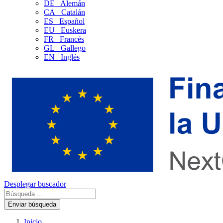
DE
Alemán
CA
Catalán
ES
Español
EU
Euskera
FR
Francés
GL
Gallego
EN
Inglés
Desplegar buscador
Enviar búsqueda
Inicio