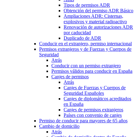
Tipos de permisos ADR
Obtención del permiso ADR Básico
Ampliaciones ADR: Cisternas,
explosivos y material radioactivo
Renovación de autorizaciones ADR
por caducidad
Duplicado de ADR
Conducir en el extranjero, permiso internacional
Permisos extranjeros y de Fuerzas y Cuerpos de
Seguridad
Atrás
Conducir con un permiso extranjero
Permisos válidos para conducir en España
Canjes de permisos
Atrás
Canjes de Fuerzas y Cuerpos de
Seguridad Españoles
Canjes de diplomáticos acreditados
en España
Canjes de permisos extranjeros
Países con convenio de canjes
Permiso de conducir para mayores de 65 años
Cambio de domicilio
Atrás