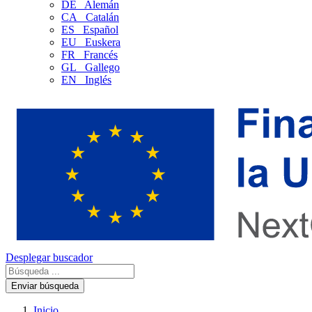
DE
Alemán
CA
Catalán
ES
Español
EU
Euskera
FR
Francés
GL
Gallego
EN
Inglés
Desplegar buscador
Enviar búsqueda
Inicio