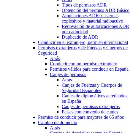
Tipos de permisos ADR
Obtención del permiso ADR Básico
Ampliaciones ADR: Cisternas,
explosivos y material radioactivo
Renovación de autorizaciones ADR
por caducidad
Duplicado de ADR
Conducir en el extranjero, permiso internacional
Permisos extranjeros y de Fuerzas y Cuerpos de
Seguridad
Atrás
Conducir con un permiso extranjero
Permisos válidos para conducir en España
Canjes de permisos
Atrás
Canjes de Fuerzas y Cuerpos de
Seguridad Españoles
Canjes de diplomáticos acreditados
en España
Canjes de permisos extranjeros
Países con convenio de canjes
Permiso de conducir para mayores de 65 años
Cambio de domicilio
Atrás