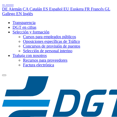
--
------
DE
Alemán
CA
Catalán
ES
Español
EU
Euskera
FR
Francés
GL
Gallego
EN
Inglés
Transparencia
DGT en cifras
Selección y formación
Cursos para empleados públicos
Oposiciones específicas de Tráfico
Concursos de provisión de puestos
Selección de personal interino
Trabaja con nosotros
Recursos para proveedores
Factura electrónica