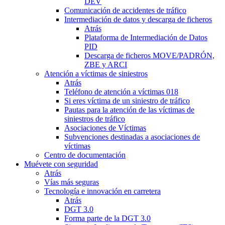
DEV
Comunicación de accidentes de tráfico
Intermediación de datos y descarga de ficheros
Atrás
Plataforma de Intermediación de Datos
PID
Descarga de ficheros MOVE/PADRÓN,
ZBE y ARCI
Atención a víctimas de siniestros
Atrás
Teléfono de atención a víctimas 018
Si eres víctima de un siniestro de tráfico
Pautas para la atención de las víctimas de
siniestros de tráfico
Asociaciones de Víctimas
Subvenciones destinadas a asociaciones de
víctimas
Centro de documentación
Muévete con seguridad
Atrás
Vías más seguras
Tecnología e innovación en carretera
Atrás
DGT 3.0
Forma parte de la DGT 3.0