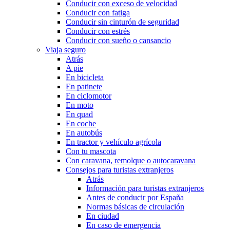
Conducir con exceso de velocidad
Conducir con fatiga
Conducir sin cinturón de seguridad
Conducir con estrés
Conducir con sueño o cansancio
Viaja seguro
Atrás
A pie
En bicicleta
En patinete
En ciclomotor
En moto
En quad
En coche
En autobús
En tractor y vehículo agrícola
Con tu mascota
Con caravana, remolque o autocaravana
Consejos para turistas extranjeros
Atrás
Información para turistas extranjeros
Antes de conducir por España
Normas básicas de circulación
En ciudad
En caso de emergencia