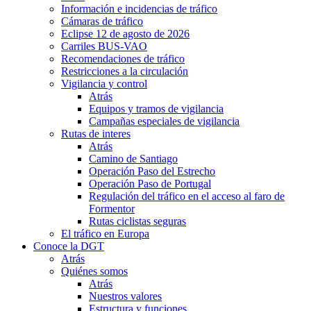
Información e incidencias de tráfico
Cámaras de tráfico
Eclipse 12 de agosto de 2026
Carriles BUS-VAO
Recomendaciones de tráfico
Restricciones a la circulación
Vigilancia y control
Atrás
Equipos y tramos de vigilancia
Campañas especiales de vigilancia
Rutas de interes
Atrás
Camino de Santiago
Operación Paso del Estrecho
Operación Paso de Portugal
Regulación del tráfico en el acceso al faro de
Formentor
Rutas ciclistas seguras
El tráfico en Europa
Conoce la DGT
Atrás
Quiénes somos
Atrás
Nuestros valores
Estructura y funciones