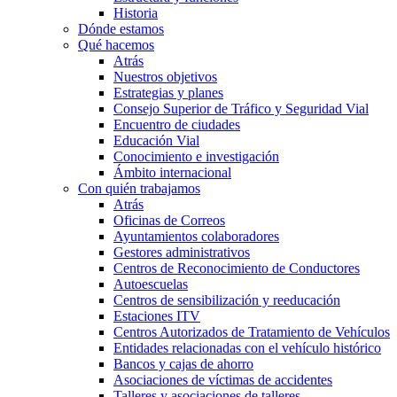
Historia
Dónde estamos
Qué hacemos
Atrás
Nuestros objetivos
Estrategias y planes
Consejo Superior de Tráfico y Seguridad Vial
Encuentro de ciudades
Educación Vial
Conocimiento e investigación
Ámbito internacional
Con quién trabajamos
Atrás
Oficinas de Correos
Ayuntamientos colaboradores
Gestores administrativos
Centros de Reconocimiento de Conductores
Autoescuelas
Centros de sensibilización y reeducación
Estaciones ITV
Centros Autorizados de Tratamiento de Vehículos
Entidades relacionadas con el vehículo histórico
Bancos y cajas de ahorro
Asociaciones de víctimas de accidentes
Talleres y asociaciones de talleres