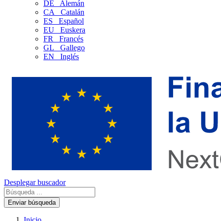
DE
Alemán
CA
Catalán
ES
Español
EU
Euskera
FR
Francés
GL
Gallego
EN
Inglés
Desplegar buscador
Enviar búsqueda
Inicio