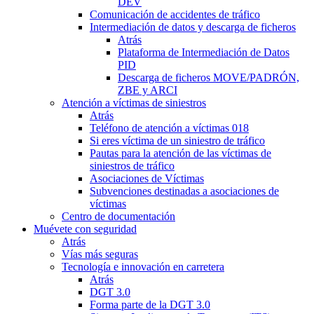
DEV
Comunicación de accidentes de tráfico
Intermediación de datos y descarga de ficheros
Atrás
Plataforma de Intermediación de Datos
PID
Descarga de ficheros MOVE/PADRÓN,
ZBE y ARCI
Atención a víctimas de siniestros
Atrás
Teléfono de atención a víctimas 018
Si eres víctima de un siniestro de tráfico
Pautas para la atención de las víctimas de
siniestros de tráfico
Asociaciones de Víctimas
Subvenciones destinadas a asociaciones de
víctimas
Centro de documentación
Muévete con seguridad
Atrás
Vías más seguras
Tecnología e innovación en carretera
Atrás
DGT 3.0
Forma parte de la DGT 3.0