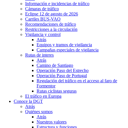
Información e incidencias de tráfico
Cámaras de tráfico
Eclipse 12 de agosto de 2026
Carriles BUS-VAO
Recomendaciones de tráfico
Restricciones a la circulación
Vigilancia y control
Atrás
Equipos y tramos de vigilancia
Campañas especiales de vigilancia
Rutas de interes
Atrás
Camino de Santiago
Operación Paso del Estrecho
Operación Paso de Portugal
Regulación del tráfico en el acceso al faro de
Formentor
Rutas ciclistas seguras
El tráfico en Europa
Conoce la DGT
Atrás
Quiénes somos
Atrás
Nuestros valores
Estructura y funciones