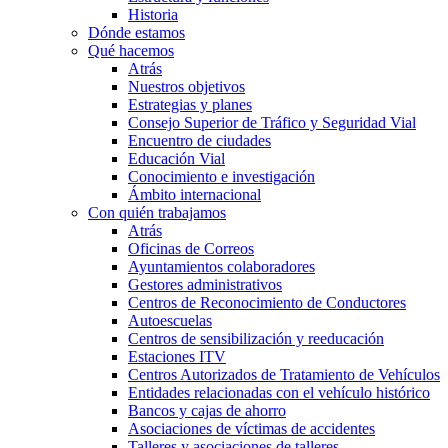
Historia
Dónde estamos
Qué hacemos
Atrás
Nuestros objetivos
Estrategias y planes
Consejo Superior de Tráfico y Seguridad Vial
Encuentro de ciudades
Educación Vial
Conocimiento e investigación
Ámbito internacional
Con quién trabajamos
Atrás
Oficinas de Correos
Ayuntamientos colaboradores
Gestores administrativos
Centros de Reconocimiento de Conductores
Autoescuelas
Centros de sensibilización y reeducación
Estaciones ITV
Centros Autorizados de Tratamiento de Vehículos
Entidades relacionadas con el vehículo histórico
Bancos y cajas de ahorro
Asociaciones de víctimas de accidentes
Talleres y asociaciones de talleres