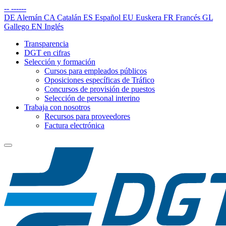
--
------
DE
Alemán
CA
Catalán
ES
Español
EU
Euskera
FR
Francés
GL
Gallego
EN
Inglés
Transparencia
DGT en cifras
Selección y formación
Cursos para empleados públicos
Oposiciones específicas de Tráfico
Concursos de provisión de puestos
Selección de personal interino
Trabaja con nosotros
Recursos para proveedores
Factura electrónica