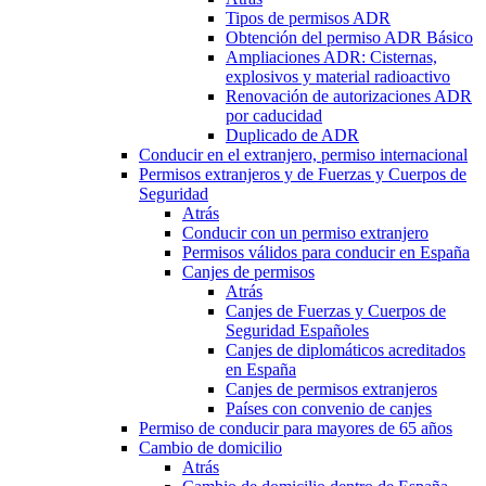
Tipos de permisos ADR
Obtención del permiso ADR Básico
Ampliaciones ADR: Cisternas,
explosivos y material radioactivo
Renovación de autorizaciones ADR
por caducidad
Duplicado de ADR
Conducir en el extranjero, permiso internacional
Permisos extranjeros y de Fuerzas y Cuerpos de
Seguridad
Atrás
Conducir con un permiso extranjero
Permisos válidos para conducir en España
Canjes de permisos
Atrás
Canjes de Fuerzas y Cuerpos de
Seguridad Españoles
Canjes de diplomáticos acreditados
en España
Canjes de permisos extranjeros
Países con convenio de canjes
Permiso de conducir para mayores de 65 años
Cambio de domicilio
Atrás