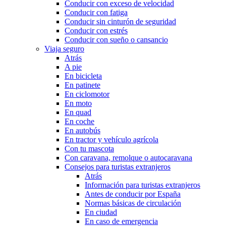
Conducir con exceso de velocidad
Conducir con fatiga
Conducir sin cinturón de seguridad
Conducir con estrés
Conducir con sueño o cansancio
Viaja seguro
Atrás
A pie
En bicicleta
En patinete
En ciclomotor
En moto
En quad
En coche
En autobús
En tractor y vehículo agrícola
Con tu mascota
Con caravana, remolque o autocaravana
Consejos para turistas extranjeros
Atrás
Información para turistas extranjeros
Antes de conducir por España
Normas básicas de circulación
En ciudad
En caso de emergencia