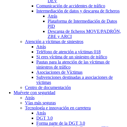
DEV
Comunicación de accidentes de tráfico
Intermediación de datos y descarga de ficheros
Atrás
Plataforma de Intermediación de Datos
PID
Descarga de ficheros MOVE/PADRÓN,
ZBE y ARCI
Atención a víctimas de siniestros
Atrás
Teléfono de atención a víctimas 018
Si eres víctima de un siniestro de tráfico
Pautas para la atención de las víctimas de
siniestros de tráfico
Asociaciones de Víctimas
Subvenciones destinadas a asociaciones de
víctimas
Centro de documentación
Muévete con seguridad
Atrás
Vías más seguras
Tecnología e innovación en carretera
Atrás
DGT 3.0
Forma parte de la DGT 3.0