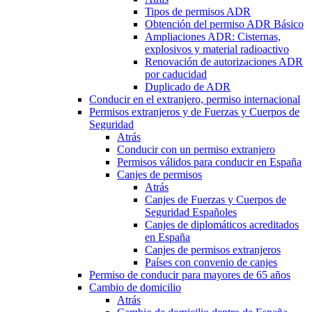
Tipos de permisos ADR
Obtención del permiso ADR Básico
Ampliaciones ADR: Cisternas,
explosivos y material radioactivo
Renovación de autorizaciones ADR
por caducidad
Duplicado de ADR
Conducir en el extranjero, permiso internacional
Permisos extranjeros y de Fuerzas y Cuerpos de
Seguridad
Atrás
Conducir con un permiso extranjero
Permisos válidos para conducir en España
Canjes de permisos
Atrás
Canjes de Fuerzas y Cuerpos de
Seguridad Españoles
Canjes de diplomáticos acreditados
en España
Canjes de permisos extranjeros
Países con convenio de canjes
Permiso de conducir para mayores de 65 años
Cambio de domicilio
Atrás