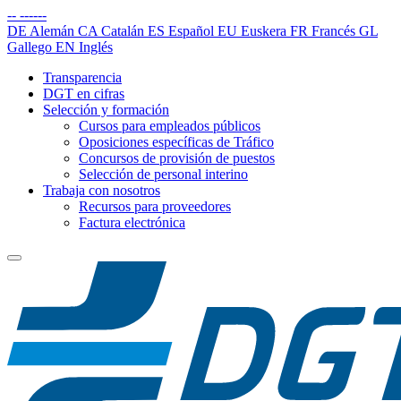
--
------
DE
Alemán
CA
Catalán
ES
Español
EU
Euskera
FR
Francés
GL
Gallego
EN
Inglés
Transparencia
DGT en cifras
Selección y formación
Cursos para empleados públicos
Oposiciones específicas de Tráfico
Concursos de provisión de puestos
Selección de personal interino
Trabaja con nosotros
Recursos para proveedores
Factura electrónica