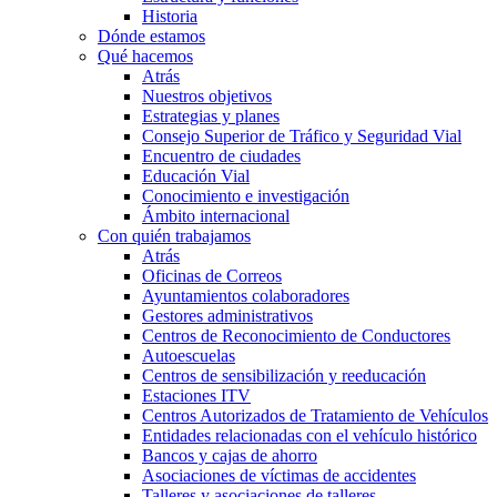
Historia
Dónde estamos
Qué hacemos
Atrás
Nuestros objetivos
Estrategias y planes
Consejo Superior de Tráfico y Seguridad Vial
Encuentro de ciudades
Educación Vial
Conocimiento e investigación
Ámbito internacional
Con quién trabajamos
Atrás
Oficinas de Correos
Ayuntamientos colaboradores
Gestores administrativos
Centros de Reconocimiento de Conductores
Autoescuelas
Centros de sensibilización y reeducación
Estaciones ITV
Centros Autorizados de Tratamiento de Vehículos
Entidades relacionadas con el vehículo histórico
Bancos y cajas de ahorro
Asociaciones de víctimas de accidentes
Talleres y asociaciones de talleres