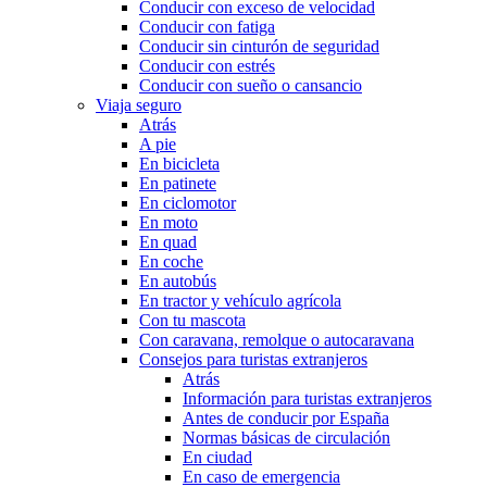
Conducir con exceso de velocidad
Conducir con fatiga
Conducir sin cinturón de seguridad
Conducir con estrés
Conducir con sueño o cansancio
Viaja seguro
Atrás
A pie
En bicicleta
En patinete
En ciclomotor
En moto
En quad
En coche
En autobús
En tractor y vehículo agrícola
Con tu mascota
Con caravana, remolque o autocaravana
Consejos para turistas extranjeros
Atrás
Información para turistas extranjeros
Antes de conducir por España
Normas básicas de circulación
En ciudad
En caso de emergencia