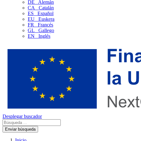
DE
Alemán
CA
Catalán
ES
Español
EU
Euskera
FR
Francés
GL
Gallego
EN
Inglés
Desplegar buscador
Enviar búsqueda
Inicio