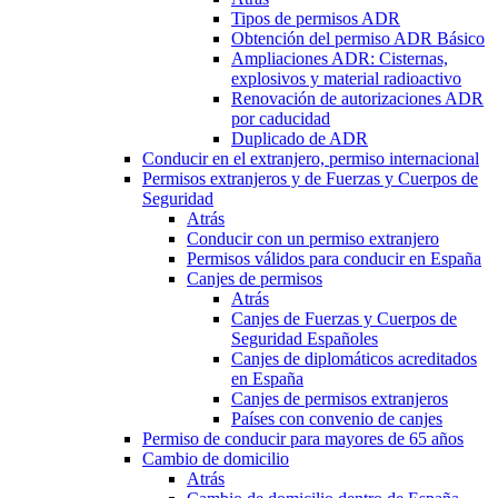
Tipos de permisos ADR
Obtención del permiso ADR Básico
Ampliaciones ADR: Cisternas,
explosivos y material radioactivo
Renovación de autorizaciones ADR
por caducidad
Duplicado de ADR
Conducir en el extranjero, permiso internacional
Permisos extranjeros y de Fuerzas y Cuerpos de
Seguridad
Atrás
Conducir con un permiso extranjero
Permisos válidos para conducir en España
Canjes de permisos
Atrás
Canjes de Fuerzas y Cuerpos de
Seguridad Españoles
Canjes de diplomáticos acreditados
en España
Canjes de permisos extranjeros
Países con convenio de canjes
Permiso de conducir para mayores de 65 años
Cambio de domicilio
Atrás