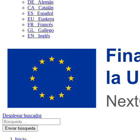
DE
Alemán
CA
Catalán
ES
Español
EU
Euskera
FR
Francés
GL
Gallego
EN
Inglés
Desplegar buscador
Enviar búsqueda
Inicio