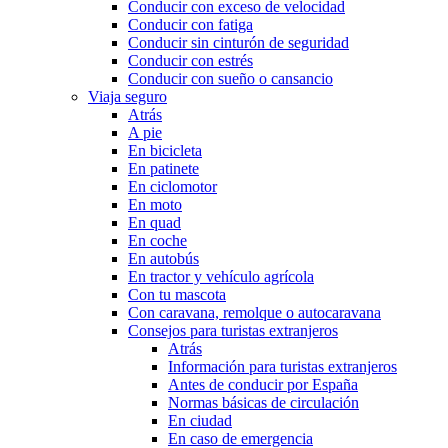
Conducir con exceso de velocidad
Conducir con fatiga
Conducir sin cinturón de seguridad
Conducir con estrés
Conducir con sueño o cansancio
Viaja seguro
Atrás
A pie
En bicicleta
En patinete
En ciclomotor
En moto
En quad
En coche
En autobús
En tractor y vehículo agrícola
Con tu mascota
Con caravana, remolque o autocaravana
Consejos para turistas extranjeros
Atrás
Información para turistas extranjeros
Antes de conducir por España
Normas básicas de circulación
En ciudad
En caso de emergencia