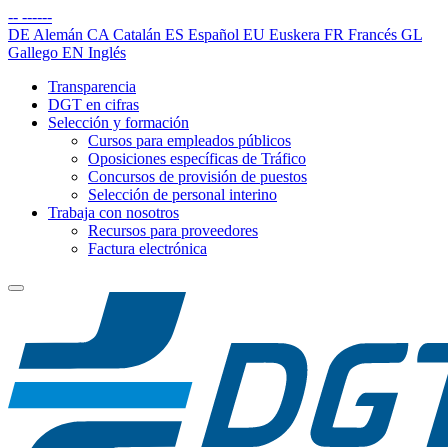
--
------
DE
Alemán
CA
Catalán
ES
Español
EU
Euskera
FR
Francés
GL
Gallego
EN
Inglés
Transparencia
DGT en cifras
Selección y formación
Cursos para empleados públicos
Oposiciones específicas de Tráfico
Concursos de provisión de puestos
Selección de personal interino
Trabaja con nosotros
Recursos para proveedores
Factura electrónica