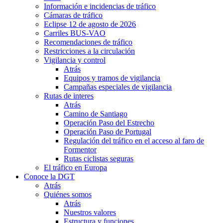
Información e incidencias de tráfico
Cámaras de tráfico
Eclipse 12 de agosto de 2026
Carriles BUS-VAO
Recomendaciones de tráfico
Restricciones a la circulación
Vigilancia y control
Atrás
Equipos y tramos de vigilancia
Campañas especiales de vigilancia
Rutas de interes
Atrás
Camino de Santiago
Operación Paso del Estrecho
Operación Paso de Portugal
Regulación del tráfico en el acceso al faro de
Formentor
Rutas ciclistas seguras
El tráfico en Europa
Conoce la DGT
Atrás
Quiénes somos
Atrás
Nuestros valores
Estructura y funciones