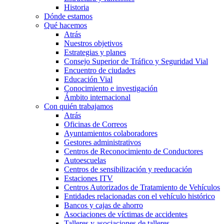
Historia
Dónde estamos
Qué hacemos
Atrás
Nuestros objetivos
Estrategias y planes
Consejo Superior de Tráfico y Seguridad Vial
Encuentro de ciudades
Educación Vial
Conocimiento e investigación
Ámbito internacional
Con quién trabajamos
Atrás
Oficinas de Correos
Ayuntamientos colaboradores
Gestores administrativos
Centros de Reconocimiento de Conductores
Autoescuelas
Centros de sensibilización y reeducación
Estaciones ITV
Centros Autorizados de Tratamiento de Vehículos
Entidades relacionadas con el vehículo histórico
Bancos y cajas de ahorro
Asociaciones de víctimas de accidentes
Talleres y asociaciones de talleres