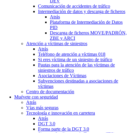
DEV
Comunicación de accidentes de tráfico
Intermediación de datos y descarga de ficheros
Atrás
Plataforma de Intermediación de Datos
PID
Descarga de ficheros MOVE/PADRÓN,
ZBE y ARCI
Atención a víctimas de siniestros
Atrás
Teléfono de atención a víctimas 018
Si eres víctima de un siniestro de tráfico
Pautas para la atención de las víctimas de
siniestros de tráfico
Asociaciones de Víctimas
Subvenciones destinadas a asociaciones de
víctimas
Centro de documentación
Muévete con seguridad
Atrás
Vías más seguras
Tecnología e innovación en carretera
Atrás
DGT 3.0
Forma parte de la DGT 3.0