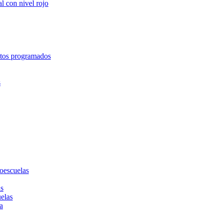
l con nivel rojo
entos programados
s
toescuelas
as
uelas
a