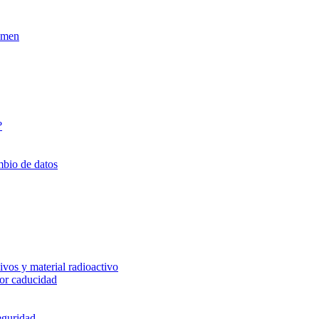
xamen
?
mbio de datos
vos y material radioactivo
or caducidad
eguridad