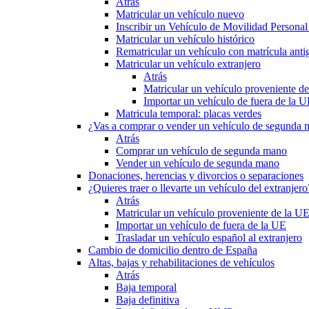
Atrás
Matricular un vehículo nuevo
Inscribir un Vehículo de Movilidad Person
Matricular un vehículo histórico
Rematricular un vehículo con matrícula anti
Matricular un vehículo extranjero
Atrás
Matricular un vehículo proveniente d
Importar un vehículo de fuera de la 
Matricula temporal: placas verdes
¿Vas a comprar o vender un vehículo de segunda
Atrás
Comprar un vehículo de segunda mano
Vender un vehículo de segunda mano
Donaciones, herencias y divorcios o separaciones
¿Quieres traer o llevarte un vehículo del extranjero
Atrás
Matricular un vehículo proveniente de la U
Importar un vehículo de fuera de la UE
Trasladar un vehículo español al extranjero
Cambio de domicilio dentro de España
Altas, bajas y rehabilitaciones de vehículos
Atrás
Baja temporal
Baja definitiva