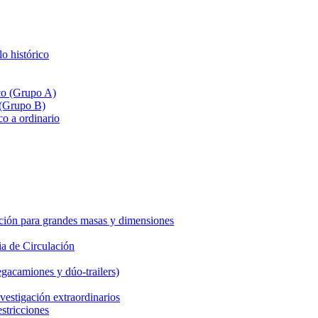
lo histórico
ico (Grupo A)
 (Grupo B)
co a ordinario
ción para grandes masas y dimensiones
a de Circulación
gacamiones y dúo-trailers)
vestigación extraordinarios
estricciones