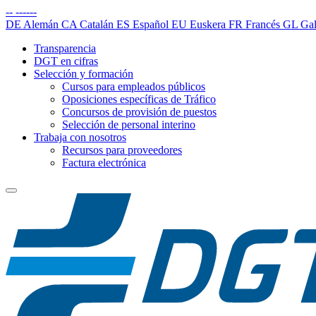
--
------
DE
Alemán
CA
Catalán
ES
Español
EU
Euskera
FR
Francés
GL
Gal
Transparencia
DGT en cifras
Selección y formación
Cursos para empleados públicos
Oposiciones específicas de Tráfico
Concursos de provisión de puestos
Selección de personal interino
Trabaja con nosotros
Recursos para proveedores
Factura electrónica