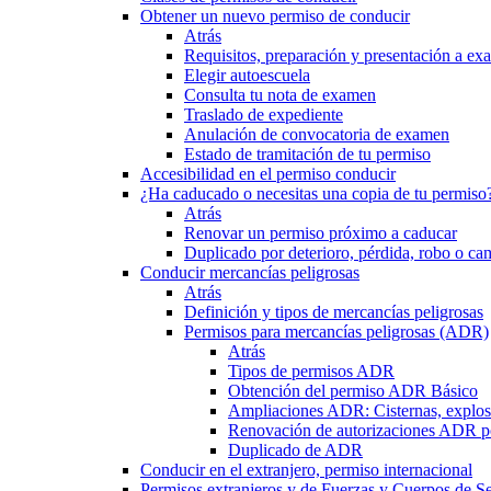
Obtener un nuevo permiso de conducir
Atrás
Requisitos, preparación y presentación a e
Elegir autoescuela
Consulta tu nota de examen
Traslado de expediente
Anulación de convocatoria de examen
Estado de tramitación de tu permiso
Accesibilidad en el permiso conducir
¿Ha caducado o necesitas una copia de tu permiso
Atrás
Renovar un permiso próximo a caducar
Duplicado por deterioro, pérdida, robo o ca
Conducir mercancías peligrosas
Atrás
Definición y tipos de mercancías peligrosas
Permisos para mercancías peligrosas (ADR)
Atrás
Tipos de permisos ADR
Obtención del permiso ADR Básico
Ampliaciones ADR: Cisternas, explosi
Renovación de autorizaciones ADR p
Duplicado de ADR
Conducir en el extranjero, permiso internacional
Permisos extranjeros y de Fuerzas y Cuerpos de S