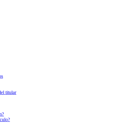
os
l titular
n?
culo?