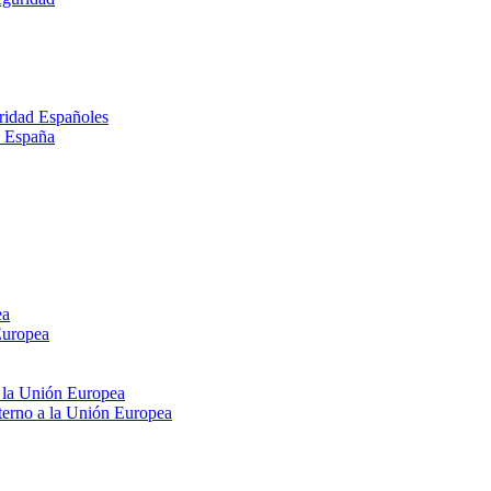
ridad Españoles
n España
ea
Europea
e la Unión Europea
xterno a la Unión Europea