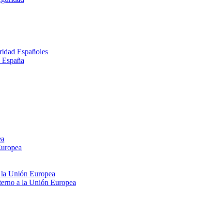
ridad Españoles
n España
ea
Europea
e la Unión Europea
xterno a la Unión Europea