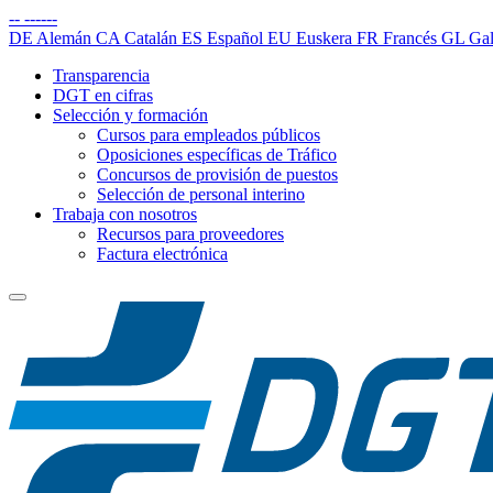
--
------
DE
Alemán
CA
Catalán
ES
Español
EU
Euskera
FR
Francés
GL
Gal
Transparencia
DGT en cifras
Selección y formación
Cursos para empleados públicos
Oposiciones específicas de Tráfico
Concursos de provisión de puestos
Selección de personal interino
Trabaja con nosotros
Recursos para proveedores
Factura electrónica