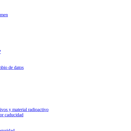
xamen
?
mbio de datos
vos y material radioactivo
or caducidad
eguridad