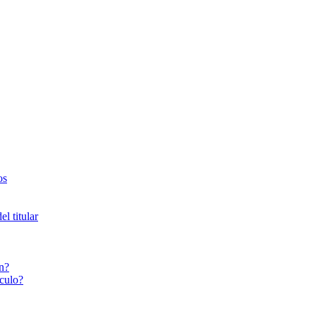
os
l titular
n?
culo?