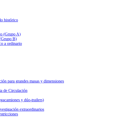
lo histórico
ico (Grupo A)
 (Grupo B)
co a ordinario
ción para grandes masas y dimensiones
a de Circulación
gacamiones y dúo-trailers)
vestigación extraordinarios
estricciones