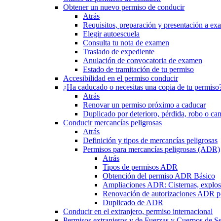
Obtener un nuevo permiso de conducir
Atrás
Requisitos, preparación y presentación a e
Elegir autoescuela
Consulta tu nota de examen
Traslado de expediente
Anulación de convocatoria de examen
Estado de tramitación de tu permiso
Accesibilidad en el permiso conducir
¿Ha caducado o necesitas una copia de tu permiso
Atrás
Renovar un permiso próximo a caducar
Duplicado por deterioro, pérdida, robo o ca
Conducir mercancías peligrosas
Atrás
Definición y tipos de mercancías peligrosas
Permisos para mercancías peligrosas (ADR)
Atrás
Tipos de permisos ADR
Obtención del permiso ADR Básico
Ampliaciones ADR: Cisternas, explosi
Renovación de autorizaciones ADR p
Duplicado de ADR
Conducir en el extranjero, permiso internacional
Permisos extranjeros y de Fuerzas y Cuerpos de S