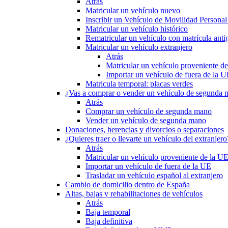
Atrás
Matricular un vehículo nuevo
Inscribir un Vehículo de Movilidad Person
Matricular un vehículo histórico
Rematricular un vehículo con matrícula anti
Matricular un vehículo extranjero
Atrás
Matricular un vehículo proveniente d
Importar un vehículo de fuera de la 
Matricula temporal: placas verdes
¿Vas a comprar o vender un vehículo de segunda
Atrás
Comprar un vehículo de segunda mano
Vender un vehículo de segunda mano
Donaciones, herencias y divorcios o separaciones
¿Quieres traer o llevarte un vehículo del extranjero
Atrás
Matricular un vehículo proveniente de la U
Importar un vehículo de fuera de la UE
Trasladar un vehículo español al extranjero
Cambio de domicilio dentro de España
Altas, bajas y rehabilitaciones de vehículos
Atrás
Baja temporal
Baja definitiva