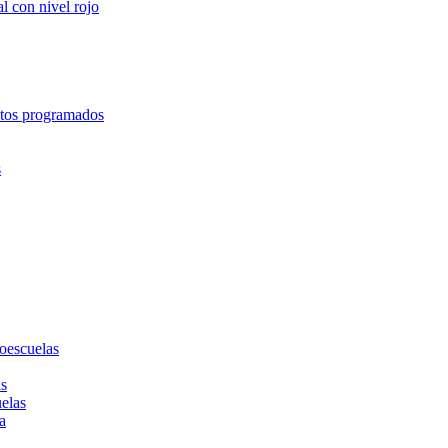
l con nivel rojo
entos programados
s
toescuelas
as
uelas
a