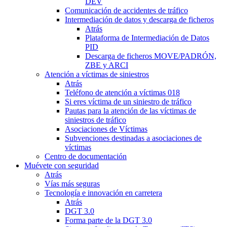
DEV
Comunicación de accidentes de tráfico
Intermediación de datos y descarga de ficheros
Atrás
Plataforma de Intermediación de Datos
PID
Descarga de ficheros MOVE/PADRÓN,
ZBE y ARCI
Atención a víctimas de siniestros
Atrás
Teléfono de atención a víctimas 018
Si eres víctima de un siniestro de tráfico
Pautas para la atención de las víctimas de
siniestros de tráfico
Asociaciones de Víctimas
Subvenciones destinadas a asociaciones de
víctimas
Centro de documentación
Muévete con seguridad
Atrás
Vías más seguras
Tecnología e innovación en carretera
Atrás
DGT 3.0
Forma parte de la DGT 3.0