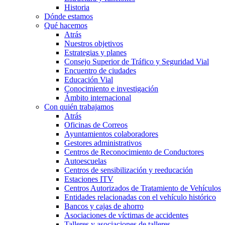
Historia
Dónde estamos
Qué hacemos
Atrás
Nuestros objetivos
Estrategias y planes
Consejo Superior de Tráfico y Seguridad Vial
Encuentro de ciudades
Educación Vial
Conocimiento e investigación
Ámbito internacional
Con quién trabajamos
Atrás
Oficinas de Correos
Ayuntamientos colaboradores
Gestores administrativos
Centros de Reconocimiento de Conductores
Autoescuelas
Centros de sensibilización y reeducación
Estaciones ITV
Centros Autorizados de Tratamiento de Vehículos
Entidades relacionadas con el vehículo histórico
Bancos y cajas de ahorro
Asociaciones de víctimas de accidentes
Talleres y asociaciones de talleres