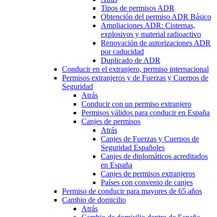
Tipos de permisos ADR
Obtención del permiso ADR Básico
Ampliaciones ADR: Cisternas,
explosivos y material radioactivo
Renovación de autorizaciones ADR
por caducidad
Duplicado de ADR
Conducir en el extranjero, permiso internacional
Permisos extranjeros y de Fuerzas y Cuerpos de
Seguridad
Atrás
Conducir con un permiso extranjero
Permisos válidos para conducir en España
Canjes de permisos
Atrás
Canjes de Fuerzas y Cuerpos de
Seguridad Españoles
Canjes de diplomáticos acreditados
en España
Canjes de permisos extranjeros
Países con convenio de canjes
Permiso de conducir para mayores de 65 años
Cambio de domicilio
Atrás