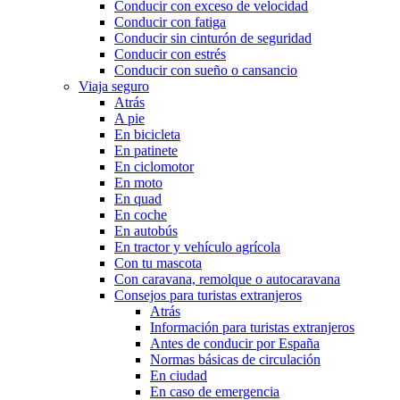
Conducir con exceso de velocidad
Conducir con fatiga
Conducir sin cinturón de seguridad
Conducir con estrés
Conducir con sueño o cansancio
Viaja seguro
Atrás
A pie
En bicicleta
En patinete
En ciclomotor
En moto
En quad
En coche
En autobús
En tractor y vehículo agrícola
Con tu mascota
Con caravana, remolque o autocaravana
Consejos para turistas extranjeros
Atrás
Información para turistas extranjeros
Antes de conducir por España
Normas básicas de circulación
En ciudad
En caso de emergencia