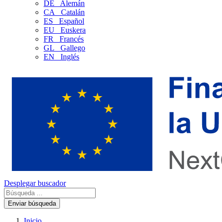
DE
Alemán
CA
Catalán
ES
Español
EU
Euskera
FR
Francés
GL
Gallego
EN
Inglés
Desplegar buscador
Enviar búsqueda
Inicio