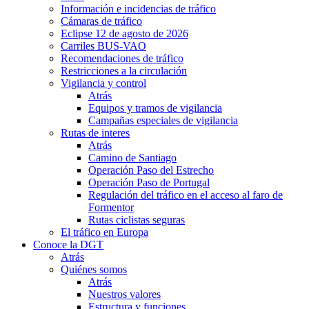
Información e incidencias de tráfico
Cámaras de tráfico
Eclipse 12 de agosto de 2026
Carriles BUS-VAO
Recomendaciones de tráfico
Restricciones a la circulación
Vigilancia y control
Atrás
Equipos y tramos de vigilancia
Campañas especiales de vigilancia
Rutas de interes
Atrás
Camino de Santiago
Operación Paso del Estrecho
Operación Paso de Portugal
Regulación del tráfico en el acceso al faro de
Formentor
Rutas ciclistas seguras
El tráfico en Europa
Conoce la DGT
Atrás
Quiénes somos
Atrás
Nuestros valores
Estructura y funciones