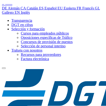
--
------
DE
Alemán
CA
Catalán
ES
Español
EU
Euskera
FR
Francés
GL
Gallego
EN
Inglés
Transparencia
DGT en cifras
Selección y formación
Cursos para empleados públicos
Oposiciones específicas de Tráfico
Concursos de provisión de puestos
Selección de personal interino
Trabaja con nosotros
Recursos para proveedores
Factura electrónica