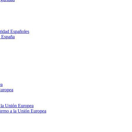
ridad Españoles
n España
ea
Europea
e la Unión Europea
xterno a la Unión Europea