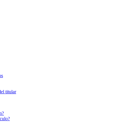
os
l titular
n?
culo?