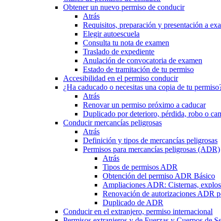
Obtener un nuevo permiso de conducir
Atrás
Requisitos, preparación y presentación a e
Elegir autoescuela
Consulta tu nota de examen
Traslado de expediente
Anulación de convocatoria de examen
Estado de tramitación de tu permiso
Accesibilidad en el permiso conducir
¿Ha caducado o necesitas una copia de tu permiso
Atrás
Renovar un permiso próximo a caducar
Duplicado por deterioro, pérdida, robo o ca
Conducir mercancías peligrosas
Atrás
Definición y tipos de mercancías peligrosas
Permisos para mercancías peligrosas (ADR)
Atrás
Tipos de permisos ADR
Obtención del permiso ADR Básico
Ampliaciones ADR: Cisternas, explosi
Renovación de autorizaciones ADR p
Duplicado de ADR
Conducir en el extranjero, permiso internacional
Permisos extranjeros y de Fuerzas y Cuerpos de S