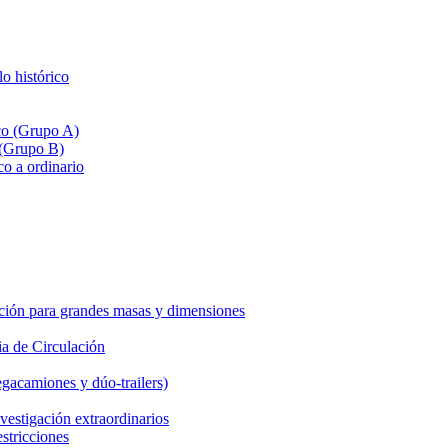
lo histórico
ico (Grupo A)
 (Grupo B)
co a ordinario
ción para grandes masas y dimensiones
a de Circulación
gacamiones y dúo-trailers)
vestigación extraordinarios
estricciones