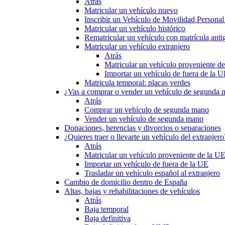
Atrás
Matricular un vehículo nuevo
Inscribir un Vehículo de Movilidad Person
Matricular un vehículo histórico
Rematricular un vehículo con matrícula anti
Matricular un vehículo extranjero
Atrás
Matricular un vehículo proveniente d
Importar un vehículo de fuera de la 
Matricula temporal: placas verdes
¿Vas a comprar o vender un vehículo de segunda
Atrás
Comprar un vehículo de segunda mano
Vender un vehículo de segunda mano
Donaciones, herencias y divorcios o separaciones
¿Quieres traer o llevarte un vehículo del extranjero
Atrás
Matricular un vehículo proveniente de la U
Importar un vehículo de fuera de la UE
Trasladar un vehículo español al extranjero
Cambio de domicilio dentro de España
Altas, bajas y rehabilitaciones de vehículos
Atrás
Baja temporal
Baja definitiva