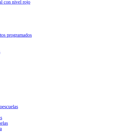
l con nivel rojo
entos programados
s
toescuelas
as
uelas
a