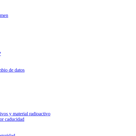
xamen
?
mbio de datos
vos y material radioactivo
or caducidad
eguridad