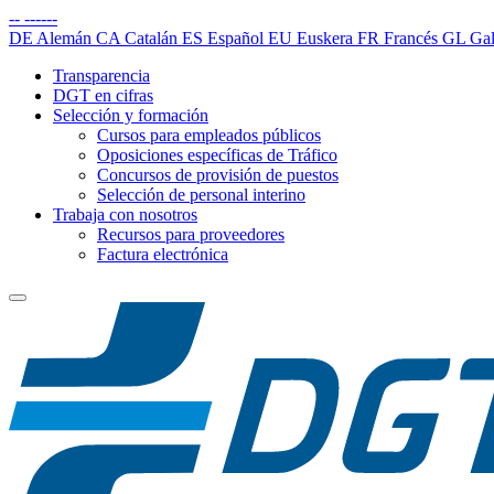
--
------
DE
Alemán
CA
Catalán
ES
Español
EU
Euskera
FR
Francés
GL
Gal
Transparencia
DGT en cifras
Selección y formación
Cursos para empleados públicos
Oposiciones específicas de Tráfico
Concursos de provisión de puestos
Selección de personal interino
Trabaja con nosotros
Recursos para proveedores
Factura electrónica