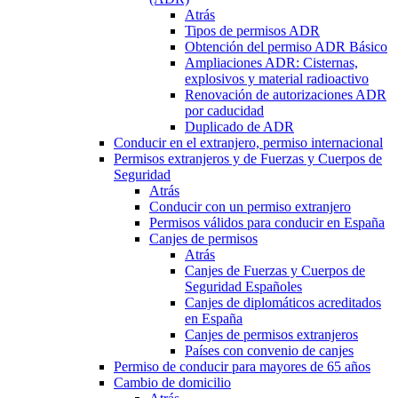
Atrás
Tipos de permisos ADR
Obtención del permiso ADR Básico
Ampliaciones ADR: Cisternas,
explosivos y material radioactivo
Renovación de autorizaciones ADR
por caducidad
Duplicado de ADR
Conducir en el extranjero, permiso internacional
Permisos extranjeros y de Fuerzas y Cuerpos de
Seguridad
Atrás
Conducir con un permiso extranjero
Permisos válidos para conducir en España
Canjes de permisos
Atrás
Canjes de Fuerzas y Cuerpos de
Seguridad Españoles
Canjes de diplomáticos acreditados
en España
Canjes de permisos extranjeros
Países con convenio de canjes
Permiso de conducir para mayores de 65 años
Cambio de domicilio