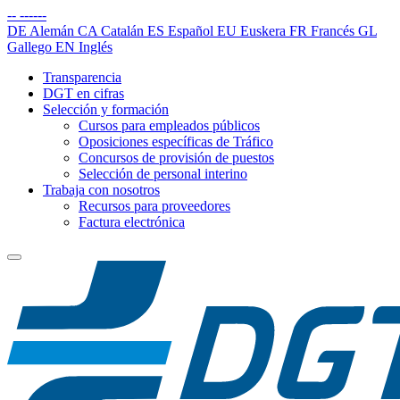
--
------
DE
Alemán
CA
Catalán
ES
Español
EU
Euskera
FR
Francés
GL
Gallego
EN
Inglés
Transparencia
DGT en cifras
Selección y formación
Cursos para empleados públicos
Oposiciones específicas de Tráfico
Concursos de provisión de puestos
Selección de personal interino
Trabaja con nosotros
Recursos para proveedores
Factura electrónica