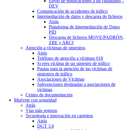
Envío de notificaciones a un ciudadano –
DEV
Comunicación de accidentes de tráfico
Intermediación de datos y descarga de ficheros
Atrás
Plataforma de Intermediación de Datos
PID
Descarga de ficheros MOVE/PADRÓN,
ZBE y ARCI
Atención a víctimas de siniestros
Atrás
Teléfono de atención a víctimas 018
Si eres víctima de un siniestro de tráfico
Pautas para la atención de las víctimas de
siniestros de tráfico
Asociaciones de Víctimas
Subvenciones destinadas a asociaciones de
víctimas
Centro de documentación
Muévete con seguridad
Atrás
Vías más seguras
Tecnología e innovación en carretera
Atrás
DGT 3.0