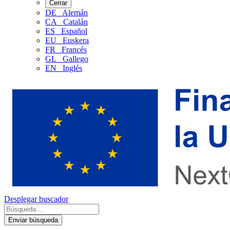
Cerrar
DE
Alemán
CA
Catalán
ES
Español
EU
Euskera
FR
Francés
GL
Gallego
EN
Inglés
Desplegar buscador
Enviar búsqueda