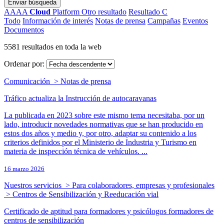
Enviar búsqueda
AAAA
Cloud
Platform
Otro resultado
Resultado C
Todo
Información de interés
Notas de prensa
Campañas
Eventos
Documentos
5581 resultados en toda la web
Ordenar por:
Comunicación > Notas de prensa
Tráfico actualiza la Instrucción de autocaravanas
La publicada en 2023 sobre este mismo tema necesitaba, por un
lado, introducir novedades normativas que se han producido en
estos dos años y medio y, por otro, adaptar su contenido a los
criterios definidos por el Ministerio de Industria y Turismo en
materia de inspección técnica de vehículos. ...
16 marzo 2026
Nuestros servicios > Para colaboradores, empresas y profesionales
> Centros de Sensibilización y Reeducación vial
Certificado de aptitud para formadores y psicólogos formadores de
centros de sensibilización