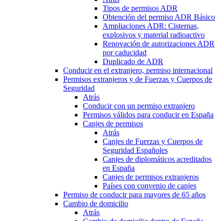
Tipos de permisos ADR
Obtención del permiso ADR Básico
Ampliaciones ADR: Cisternas,
explosivos y material radioactivo
Renovación de autorizaciones ADR
por caducidad
Duplicado de ADR
Conducir en el extranjero, permiso internacional
Permisos extranjeros y de Fuerzas y Cuerpos de
Seguridad
Atrás
Conducir con un permiso extranjero
Permisos válidos para conducir en España
Canjes de permisos
Atrás
Canjes de Fuerzas y Cuerpos de
Seguridad Españoles
Canjes de diplomáticos acreditados
en España
Canjes de permisos extranjeros
Países con convenio de canjes
Permiso de conducir para mayores de 65 años
Cambio de domicilio
Atrás