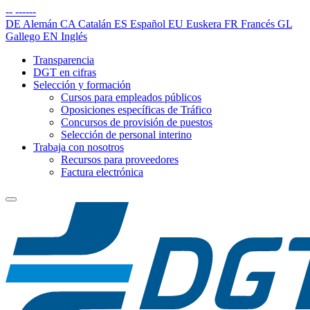
--
------
DE
Alemán
CA
Catalán
ES
Español
EU
Euskera
FR
Francés
GL
Gallego
EN
Inglés
Transparencia
DGT en cifras
Selección y formación
Cursos para empleados públicos
Oposiciones específicas de Tráfico
Concursos de provisión de puestos
Selección de personal interino
Trabaja con nosotros
Recursos para proveedores
Factura electrónica