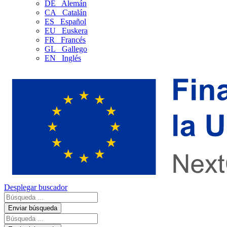
DE
Alemán
CA
Catalán
ES
Español
EU
Euskera
FR
Francés
GL
Gallego
EN
Inglés
Desplegar buscador
Enviar búsqueda