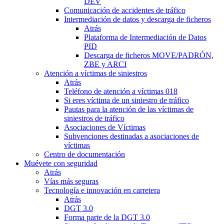
DEV
Comunicación de accidentes de tráfico
Intermediación de datos y descarga de ficheros
Atrás
Plataforma de Intermediación de Datos
PID
Descarga de ficheros MOVE/PADRÓN,
ZBE y ARCI
Atención a víctimas de siniestros
Atrás
Teléfono de atención a víctimas 018
Si eres víctima de un siniestro de tráfico
Pautas para la atención de las víctimas de
siniestros de tráfico
Asociaciones de Víctimas
Subvenciones destinadas a asociaciones de
víctimas
Centro de documentación
Muévete con seguridad
Atrás
Vías más seguras
Tecnología e innovación en carretera
Atrás
DGT 3.0
Forma parte de la DGT 3.0