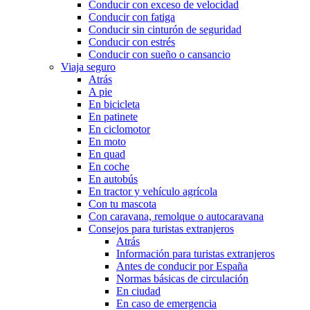
Conducir con exceso de velocidad
Conducir con fatiga
Conducir sin cinturón de seguridad
Conducir con estrés
Conducir con sueño o cansancio
Viaja seguro
Atrás
A pie
En bicicleta
En patinete
En ciclomotor
En moto
En quad
En coche
En autobús
En tractor y vehículo agrícola
Con tu mascota
Con caravana, remolque o autocaravana
Consejos para turistas extranjeros
Atrás
Información para turistas extranjeros
Antes de conducir por España
Normas básicas de circulación
En ciudad
En caso de emergencia