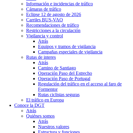
Información e incidencias de tráfico
Cámaras de tráfico
Eclipse 12 de agosto de 2026
Carriles BUS-VAO
Recomendaciones de tráfico
Restricciones a la circulación
Vigilancia y control
Atrás
Equipos y tramos de vigilancia
Campañas especiales de vigilancia
Rutas de interes
Atrás
Camino de Santiago
Operación Paso del Estrecho
Operación Paso de Portugal
Regulación del tráfico en el acceso al faro de
Formentor
Rutas ciclistas seguras
El tráfico en Europa
Conoce la DGT
Atrás
Quiénes somos
Atrás
Nuestros valores
Estructura y funciones