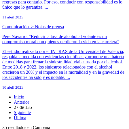
regresas para contarlo. Por eso, conducir con responsabilidad es lo
único que lo garantiza. ...
11 abril 2025
Comunicación > Notas de prensa
Pere Navarro: “Reducir la tasa de alcohol al volante es un
compromiso moral con quienes perdieron la vida en la carretera”
El estudio realizado por el INTRAS de la Universidad de Valencia,
respalda la medida con evidencias científicas y propone una batería
de medidas para frenar la siniestralidad vial causada por el alcohol.
Entre 2018 y 2022, los siniestros relacionados con el alcohol
crecieron un 20% y el impacto en la mortalidad y en la gravedad de
los accidentes ha sido y es notable. ...
10 abril 2025
Inicio
Anterior
27
de
135
Siguiente
Última
35 resultados en Campana