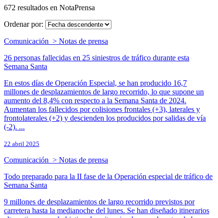
672 resultados en NotaPrensa
Ordenar por:
Comunicación > Notas de prensa
26 personas fallecidas en 25 siniestros de tráfico durante esta
Semana Santa
En estos días de Operación Especial, se han producido 16,7
millones de desplazamientos de largo recorrido, lo que supone un
aumento del 8,4% con respecto a la Semana Santa de 2024.
Aumentan los fallecidos por colisiones frontales (+3), laterales y
frontolaterales (+2) y descienden los producidos por salidas de vía
(-2). ...
22 abril 2025
Comunicación > Notas de prensa
Todo preparado para la II fase de la Operación especial de tráfico de
Semana Santa
9 millones de desplazamientos de largo recorrido previstos por
carretera hasta la medianoche del lunes. Se han diseñado itinerarios