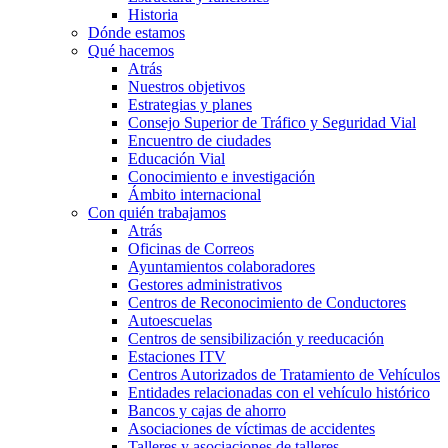
Historia
Dónde estamos
Qué hacemos
Atrás
Nuestros objetivos
Estrategias y planes
Consejo Superior de Tráfico y Seguridad Vial
Encuentro de ciudades
Educación Vial
Conocimiento e investigación
Ámbito internacional
Con quién trabajamos
Atrás
Oficinas de Correos
Ayuntamientos colaboradores
Gestores administrativos
Centros de Reconocimiento de Conductores
Autoescuelas
Centros de sensibilización y reeducación
Estaciones ITV
Centros Autorizados de Tratamiento de Vehículos
Entidades relacionadas con el vehículo histórico
Bancos y cajas de ahorro
Asociaciones de víctimas de accidentes
Talleres y asociaciones de talleres