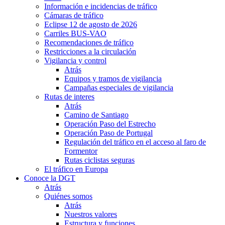
Información e incidencias de tráfico
Cámaras de tráfico
Eclipse 12 de agosto de 2026
Carriles BUS-VAO
Recomendaciones de tráfico
Restricciones a la circulación
Vigilancia y control
Atrás
Equipos y tramos de vigilancia
Campañas especiales de vigilancia
Rutas de interes
Atrás
Camino de Santiago
Operación Paso del Estrecho
Operación Paso de Portugal
Regulación del tráfico en el acceso al faro de
Formentor
Rutas ciclistas seguras
El tráfico en Europa
Conoce la DGT
Atrás
Quiénes somos
Atrás
Nuestros valores
Estructura y funciones