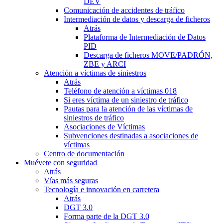
DEV
Comunicación de accidentes de tráfico
Intermediación de datos y descarga de ficheros
Atrás
Plataforma de Intermediación de Datos
PID
Descarga de ficheros MOVE/PADRÓN,
ZBE y ARCI
Atención a víctimas de siniestros
Atrás
Teléfono de atención a víctimas 018
Si eres víctima de un siniestro de tráfico
Pautas para la atención de las víctimas de
siniestros de tráfico
Asociaciones de Víctimas
Subvenciones destinadas a asociaciones de
víctimas
Centro de documentación
Muévete con seguridad
Atrás
Vías más seguras
Tecnología e innovación en carretera
Atrás
DGT 3.0
Forma parte de la DGT 3.0