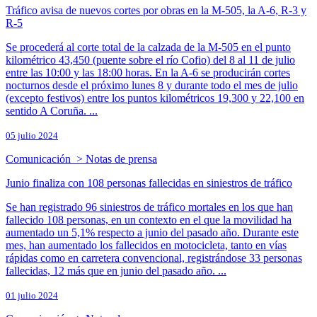
Tráfico avisa de nuevos cortes por obras en la M-505, la A-6, R-3 y
R-5
Se procederá al corte total de la calzada de la M-505 en el punto
kilométrico 43,450 (puente sobre el río Cofio) del 8 al 11 de julio
entre las 10:00 y las 18:00 horas. En la A-6 se producirán cortes
nocturnos desde el próximo lunes 8 y durante todo el mes de julio
(excepto festivos) entre los puntos kilométricos 19,300 y 22,100 en
sentido A Coruña. ...
05 julio 2024
Comunicación > Notas de prensa
Junio finaliza con 108 personas fallecidas en siniestros de tráfico
Se han registrado 96 siniestros de tráfico mortales en los que han
fallecido 108 personas, en un contexto en el que la movilidad ha
aumentado un 5,1% respecto a junio del pasado año. Durante este
mes, han aumentado los fallecidos en motocicleta, tanto en vías
rápidas como en carretera convencional, registrándose 33 personas
fallecidas, 12 más que en junio del pasado año. ...
01 julio 2024