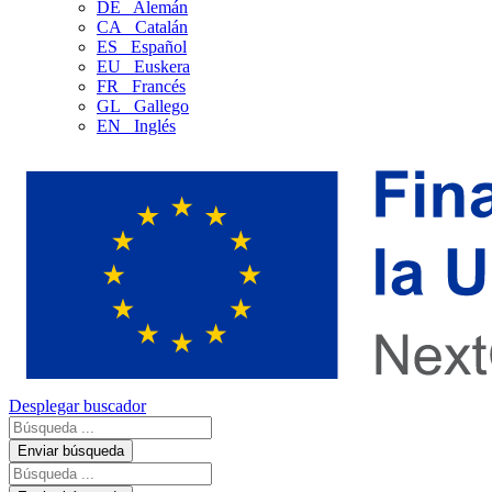
DE
Alemán
CA
Catalán
ES
Español
EU
Euskera
FR
Francés
GL
Gallego
EN
Inglés
Desplegar buscador
Enviar búsqueda