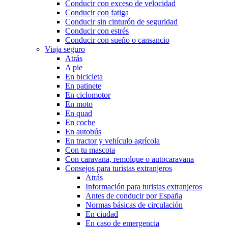
Conducir con exceso de velocidad
Conducir con fatiga
Conducir sin cinturón de seguridad
Conducir con estrés
Conducir con sueño o cansancio
Viaja seguro
Atrás
A pie
En bicicleta
En patinete
En ciclomotor
En moto
En quad
En coche
En autobús
En tractor y vehículo agrícola
Con tu mascota
Con caravana, remolque o autocaravana
Consejos para turistas extranjeros
Atrás
Información para turistas extranjeros
Antes de conducir por España
Normas básicas de circulación
En ciudad
En caso de emergencia