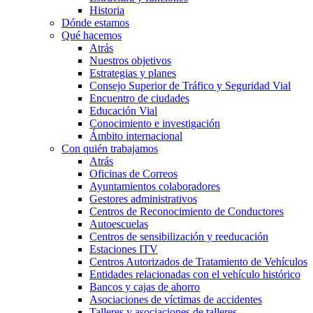
Historia
Dónde estamos
Qué hacemos
Atrás
Nuestros objetivos
Estrategias y planes
Consejo Superior de Tráfico y Seguridad Vial
Encuentro de ciudades
Educación Vial
Conocimiento e investigación
Ámbito internacional
Con quién trabajamos
Atrás
Oficinas de Correos
Ayuntamientos colaboradores
Gestores administrativos
Centros de Reconocimiento de Conductores
Autoescuelas
Centros de sensibilización y reeducación
Estaciones ITV
Centros Autorizados de Tratamiento de Vehículos
Entidades relacionadas con el vehículo histórico
Bancos y cajas de ahorro
Asociaciones de víctimas de accidentes
Talleres y asociaciones de talleres