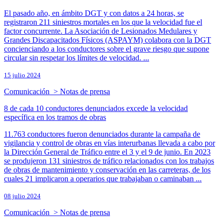
El pasado año, en ámbito DGT y con datos a 24 horas, se
registraron 211 siniestros mortales en los que la velocidad fue el
factor concurrente. La Asociación de Lesionados Medulares y
Grandes Discapacitados Físicos (ASPAYM) colabora con la DGT
concienciando a los conductores sobre el grave riesgo que supone
circular sin respetar los límites de velocidad. ...
15 julio 2024
Comunicación > Notas de prensa
8 de cada 10 conductores denunciados excede la velocidad
específica en los tramos de obras​
11.763 conductores fueron denunciados durante la campaña de
vigilancia y control de obras en vías interurbanas llevada a cabo por
la Dirección General de Tráfico entre el 3 y el 9 de junio. En 2023
se produjeron 131 siniestros de tráfico relacionados con los trabajos
de obras de mantenimiento y conservación en las carreteras, de los
cuales 21 implicaron a operarios que trabajaban o caminaban ...
08 julio 2024
Comunicación > Notas de prensa