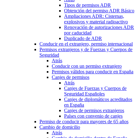
Tipos de permisos ADR
Obtención del permiso ADR Básico
Ampliaciones ADR: Cisternas,
explosivos y material radioactivo
Renovación de autorizaciones ADR
por caducidad
Duplicado de ADR
Conducir en el extranjero, permiso internacional
Permisos extranjeros y de Fuerzas y Cuerpos de
Seguridad
Atrás
Conducir con un permiso extranjero
Permisos válidos para conducir en España
Canjes de permisos
Atrás
Canjes de Fuerzas y Cuerpos de
Seguridad Españoles
Canjes de diplomáticos acreditados
en España
Canjes de permisos extranjeros
Países con convenio de canjes
Permiso de conducir para mayores de 65 años
Cambio de domicilio
Atrás