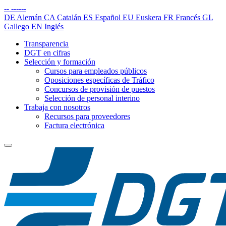
--
------
DE
Alemán
CA
Catalán
ES
Español
EU
Euskera
FR
Francés
GL
Gallego
EN
Inglés
Transparencia
DGT en cifras
Selección y formación
Cursos para empleados públicos
Oposiciones específicas de Tráfico
Concursos de provisión de puestos
Selección de personal interino
Trabaja con nosotros
Recursos para proveedores
Factura electrónica