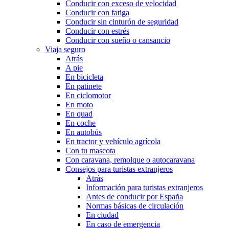
Conducir con exceso de velocidad
Conducir con fatiga
Conducir sin cinturón de seguridad
Conducir con estrés
Conducir con sueño o cansancio
Viaja seguro
Atrás
A pie
En bicicleta
En patinete
En ciclomotor
En moto
En quad
En coche
En autobús
En tractor y vehículo agrícola
Con tu mascota
Con caravana, remolque o autocaravana
Consejos para turistas extranjeros
Atrás
Información para turistas extranjeros
Antes de conducir por España
Normas básicas de circulación
En ciudad
En caso de emergencia