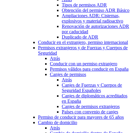
Tipos de permisos ADR
Obtención del permiso ADR Básico
Ampliaciones ADR: Cisternas,
explosivos y material radioactivo
Renovación de autorizaciones ADR
por caducidad
Duplicado de ADR
Conducir en el extranjero, permiso internacional
Permisos extranjeros y de Fuerzas y Cuerpos de
Seguridad
Atrás
Conducir con un permiso extranjero
Permisos válidos para conducir en España
Canjes de permisos
Atrás
Canjes de Fuerzas y Cuerpos de
Seguridad Españoles
Canjes de diplomáticos acreditados
en España
Canjes de permisos extranjeros
Países con convenio de canjes
Permiso de conducir para mayores de 65 años
Cambio de domicilio
Atrás