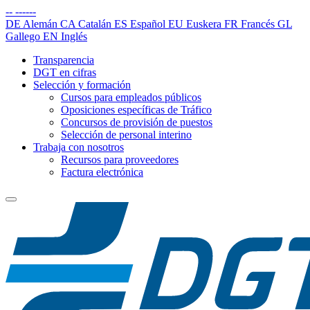
--
------
DE
Alemán
CA
Catalán
ES
Español
EU
Euskera
FR
Francés
GL
Gallego
EN
Inglés
Transparencia
DGT en cifras
Selección y formación
Cursos para empleados públicos
Oposiciones específicas de Tráfico
Concursos de provisión de puestos
Selección de personal interino
Trabaja con nosotros
Recursos para proveedores
Factura electrónica