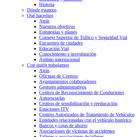
Historia
Dónde estamos
Qué hacemos
Atrás
Nuestros objetivos
Estrategias y planes
Consejo Superior de Tráfico y Seguridad Vial
Encuentro de ciudades
Educación Vial
Conocimiento e investigación
Ámbito internacional
Con quién trabajamos
Atrás
Oficinas de Correos
Ayuntamientos colaboradores
Gestores administrativos
Centros de Reconocimiento de Conductores
Autoescuelas
Centros de sensibilización y reeducación
Estaciones ITV
Centros Autorizados de Tratamiento de Vehículos
Entidades relacionadas con el vehículo histórico
Bancos y cajas de ahorro
Asociaciones de víctimas de accidentes
Talleres y asociaciones de talleres