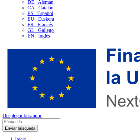
DE
Alemán
CA
Catalán
ES
Español
EU
Euskera
FR
Francés
GL
Gallego
EN
Inglés
Desplegar buscador
Enviar búsqueda
Inicio