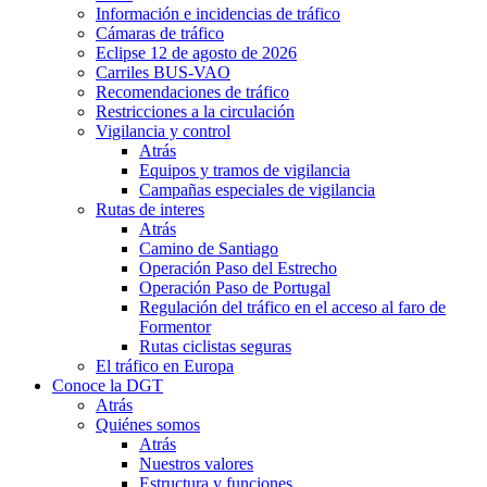
Información e incidencias de tráfico
Cámaras de tráfico
Eclipse 12 de agosto de 2026
Carriles BUS-VAO
Recomendaciones de tráfico
Restricciones a la circulación
Vigilancia y control
Atrás
Equipos y tramos de vigilancia
Campañas especiales de vigilancia
Rutas de interes
Atrás
Camino de Santiago
Operación Paso del Estrecho
Operación Paso de Portugal
Regulación del tráfico en el acceso al faro de
Formentor
Rutas ciclistas seguras
El tráfico en Europa
Conoce la DGT
Atrás
Quiénes somos
Atrás
Nuestros valores
Estructura y funciones