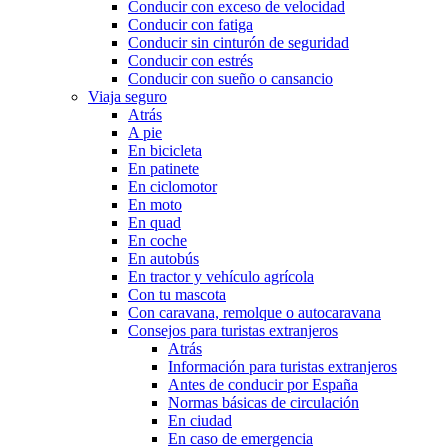
Conducir con exceso de velocidad
Conducir con fatiga
Conducir sin cinturón de seguridad
Conducir con estrés
Conducir con sueño o cansancio
Viaja seguro
Atrás
A pie
En bicicleta
En patinete
En ciclomotor
En moto
En quad
En coche
En autobús
En tractor y vehículo agrícola
Con tu mascota
Con caravana, remolque o autocaravana
Consejos para turistas extranjeros
Atrás
Información para turistas extranjeros
Antes de conducir por España
Normas básicas de circulación
En ciudad
En caso de emergencia