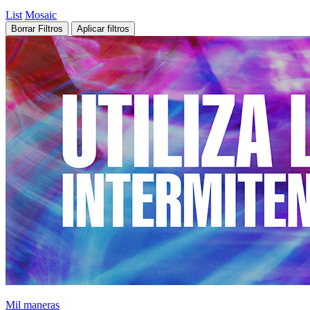
List
Mosaic
Borrar Filtros
Aplicar filtros
Mil maneras