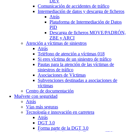
DEV
Comunicación de accidentes de tráfico
Intermediación de datos y descarga de ficheros
Atrás
Plataforma de Intermediación de Datos
PID
Descarga de ficheros MOVE/PADRÓN,
ZBE y ARCI
Atención a víctimas de siniestros
Atrás
Teléfono de atención a víctimas 018
Si eres víctima de un siniestro de tráfico
Pautas para la atención de las víctimas de
siniestros de tráfico
Asociaciones de Víctimas
Subvenciones destinadas a asociaciones de
víctimas
Centro de documentación
Muévete con seguridad
Atrás
Vías más seguras
Tecnología e innovación en carretera
Atrás
DGT 3.0
Forma parte de la DGT 3.0