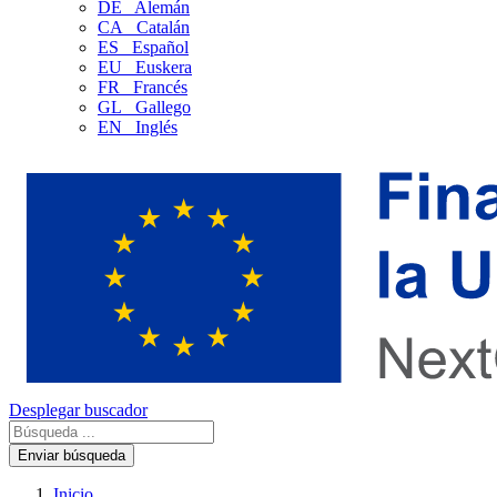
DE
Alemán
CA
Catalán
ES
Español
EU
Euskera
FR
Francés
GL
Gallego
EN
Inglés
Desplegar buscador
Enviar búsqueda
Inicio