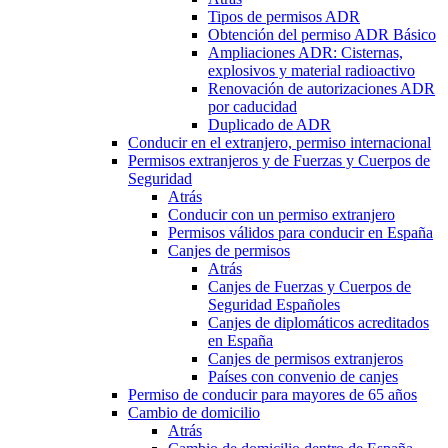
Tipos de permisos ADR
Obtención del permiso ADR Básico
Ampliaciones ADR: Cisternas,
explosivos y material radioactivo
Renovación de autorizaciones ADR
por caducidad
Duplicado de ADR
Conducir en el extranjero, permiso internacional
Permisos extranjeros y de Fuerzas y Cuerpos de
Seguridad
Atrás
Conducir con un permiso extranjero
Permisos válidos para conducir en España
Canjes de permisos
Atrás
Canjes de Fuerzas y Cuerpos de
Seguridad Españoles
Canjes de diplomáticos acreditados
en España
Canjes de permisos extranjeros
Países con convenio de canjes
Permiso de conducir para mayores de 65 años
Cambio de domicilio
Atrás