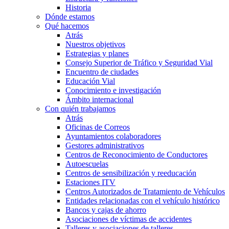
Historia
Dónde estamos
Qué hacemos
Atrás
Nuestros objetivos
Estrategias y planes
Consejo Superior de Tráfico y Seguridad Vial
Encuentro de ciudades
Educación Vial
Conocimiento e investigación
Ámbito internacional
Con quién trabajamos
Atrás
Oficinas de Correos
Ayuntamientos colaboradores
Gestores administrativos
Centros de Reconocimiento de Conductores
Autoescuelas
Centros de sensibilización y reeducación
Estaciones ITV
Centros Autorizados de Tratamiento de Vehículos
Entidades relacionadas con el vehículo histórico
Bancos y cajas de ahorro
Asociaciones de víctimas de accidentes
Talleres y asociaciones de talleres