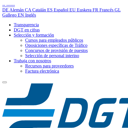
--
------
DE
Alemán
CA
Catalán
ES
Español
EU
Euskera
FR
Francés
GL
Gallego
EN
Inglés
Transparencia
DGT en cifras
Selección y formación
Cursos para empleados públicos
Oposiciones específicas de Tráfico
Concursos de provisión de puestos
Selección de personal interino
Trabaja con nosotros
Recursos para proveedores
Factura electrónica