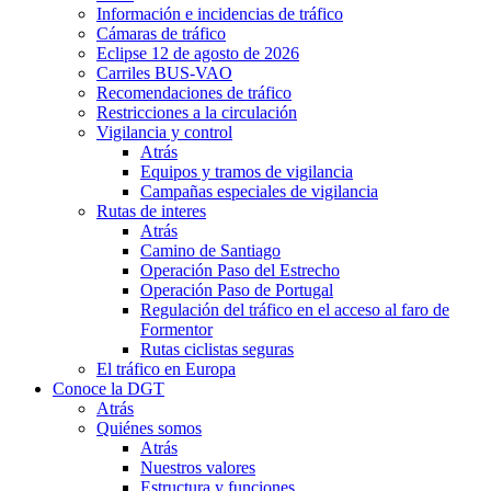
Información e incidencias de tráfico
Cámaras de tráfico
Eclipse 12 de agosto de 2026
Carriles BUS-VAO
Recomendaciones de tráfico
Restricciones a la circulación
Vigilancia y control
Atrás
Equipos y tramos de vigilancia
Campañas especiales de vigilancia
Rutas de interes
Atrás
Camino de Santiago
Operación Paso del Estrecho
Operación Paso de Portugal
Regulación del tráfico en el acceso al faro de
Formentor
Rutas ciclistas seguras
El tráfico en Europa
Conoce la DGT
Atrás
Quiénes somos
Atrás
Nuestros valores
Estructura y funciones