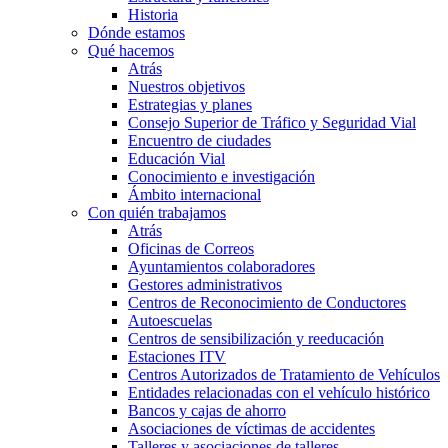
Historia
Dónde estamos
Qué hacemos
Atrás
Nuestros objetivos
Estrategias y planes
Consejo Superior de Tráfico y Seguridad Vial
Encuentro de ciudades
Educación Vial
Conocimiento e investigación
Ámbito internacional
Con quién trabajamos
Atrás
Oficinas de Correos
Ayuntamientos colaboradores
Gestores administrativos
Centros de Reconocimiento de Conductores
Autoescuelas
Centros de sensibilización y reeducación
Estaciones ITV
Centros Autorizados de Tratamiento de Vehículos
Entidades relacionadas con el vehículo histórico
Bancos y cajas de ahorro
Asociaciones de víctimas de accidentes
Talleres y asociaciones de talleres