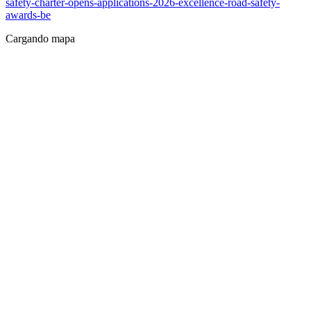
safety-charter-opens-applications-2026-excellence-road-safety-
awards-be
Cargando mapa