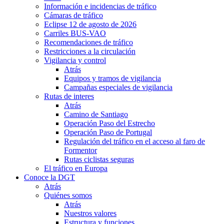
Información e incidencias de tráfico
Cámaras de tráfico
Eclipse 12 de agosto de 2026
Carriles BUS-VAO
Recomendaciones de tráfico
Restricciones a la circulación
Vigilancia y control
Atrás
Equipos y tramos de vigilancia
Campañas especiales de vigilancia
Rutas de interes
Atrás
Camino de Santiago
Operación Paso del Estrecho
Operación Paso de Portugal
Regulación del tráfico en el acceso al faro de
Formentor
Rutas ciclistas seguras
El tráfico en Europa
Conoce la DGT
Atrás
Quiénes somos
Atrás
Nuestros valores
Estructura y funciones