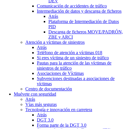
DEV
Comunicación de accidentes de tráfico
Intermediación de datos y descarga de ficheros
Atrás
Plataforma de Intermediación de Datos
PID
Descarga de ficheros MOVE/PADRÓN,
ZBE y ARCI
Atención a víctimas de siniestros
Atrás
Teléfono de atención a víctimas 018
Si eres víctima de un siniestro de tráfico
Pautas para la atención de las víctimas de
siniestros de tráfico
Asociaciones de Víctimas
Subvenciones destinadas a asociaciones de
víctimas
Centro de documentación
Muévete con seguridad
Atrás
Vías más seguras
Tecnología e innovación en carretera
Atrás
DGT 3.0
Forma parte de la DGT 3.0