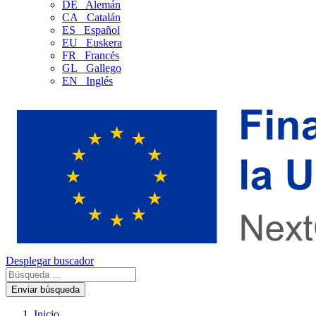
DE
Alemán
CA
Catalán
ES
Español
EU
Euskera
FR
Francés
GL
Gallego
EN
Inglés
Desplegar buscador
Enviar búsqueda
Inicio