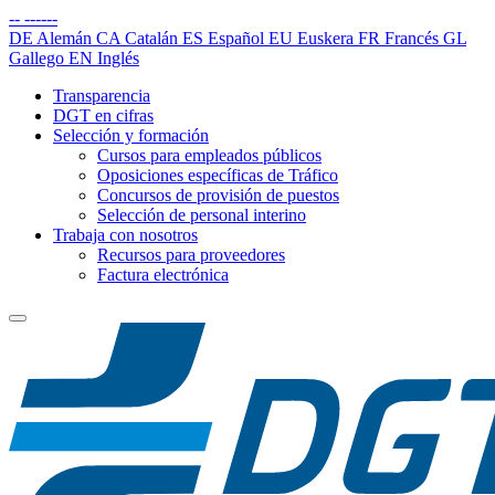
--
------
DE
Alemán
CA
Catalán
ES
Español
EU
Euskera
FR
Francés
GL
Gallego
EN
Inglés
Transparencia
DGT en cifras
Selección y formación
Cursos para empleados públicos
Oposiciones específicas de Tráfico
Concursos de provisión de puestos
Selección de personal interino
Trabaja con nosotros
Recursos para proveedores
Factura electrónica