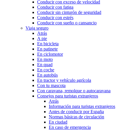
Conducir con exceso de velocidad
Conducir con fatiga
Conducir sin cinturón de seguridad
Conducir con estrés
Conducir con sueño o cansancio
Viaja seguro
Atrás
A pie
En bicicleta
En patinete
En ciclomotor
En moto
En quad
En coche
En autobús
En tractor y vehículo agrícola
Con tu mascota
Con caravana, remolque o autocaravana
Consejos para turistas extranjeros
Atrás
Información para turistas extranjeros
Antes de conducir por España
Normas básicas de circulación
En ciudad
En caso de emergencia