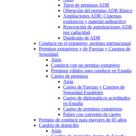
Tipos de permisos ADR
Obtención del permiso ADR Básico
Ampliaciones ADR: Cisternas,
explosivos y material radioactivo
Renovación de autorizaciones ADR
por caducidad
Duplicado de ADR
Conducir en el extranjero, permiso internacional
Permisos extranjeros y de Fuerzas y Cuerpos de
Seguridad
Atrás
Conducir con un permiso extranjero
Permisos válidos para conducir en España
Canjes de permisos
Atrás
Canjes de Fuerzas y Cuerpos de
Seguridad Españoles
Canjes de diplomáticos acreditados
en España
Canjes de permisos extranjeros
Países con convenio de canjes
Permiso de conducir para mayores de 65 años
Cambio de domicilio
Atrás