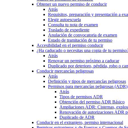
Obtener un nuevo permiso de conducir
Atrás
Requisitos, preparación y presentación a e
Elegir autoescuela
Consulta tu nota de examen
Traslado de expediente
Anulación de convocatoria de examen
Estado de tramitación de tu permiso
Accesibilidad en el permiso conducir
¿Ha caducado o necesitas una copia de tu permiso
Atrás
Renovar un permiso próximo a caducar
Duplicado por deterioro, pérdida, robo o ca
Conducir mercancías peligrosas
Atrás
Definición y tipos de mercancías peligrosas
Permisos para mercancías peligrosas (ADR)
Atrás
Tipos de permisos ADR
Obtención del permiso ADR Básico
Ampliaciones ADR: Cisternas, explosi
Renovación de autorizaciones ADR p
Duplicado de ADR
Conducir en el extranjero, permiso internacional
Permisos extranjeros y de Fuerzas y Cuerpos de S