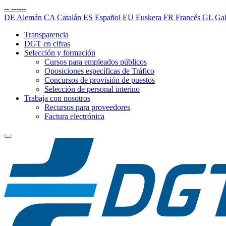
--
------
DE
Alemán
CA
Catalán
ES
Español
EU
Euskera
FR
Francés
GL
Gal
Transparencia
DGT en cifras
Selección y formación
Cursos para empleados públicos
Oposiciones específicas de Tráfico
Concursos de provisión de puestos
Selección de personal interino
Trabaja con nosotros
Recursos para proveedores
Factura electrónica