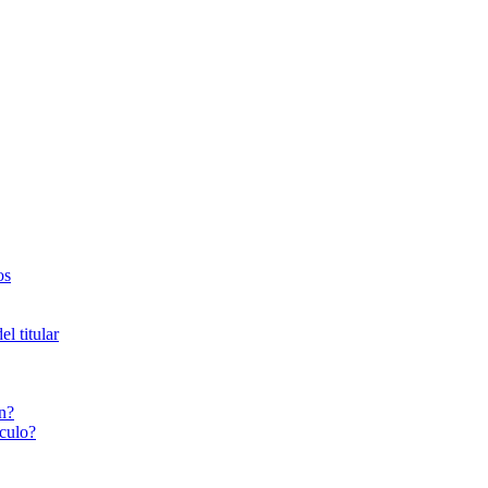
os
l titular
n?
culo?