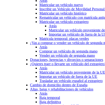
Atrás
Matricular un vehículo nuevo
Inscribir un Vehículo de Movilidad Person
Matricular un vehículo histórico
Rematricular un vehículo con matrícula anti
Matricular un vehículo extranjero
Atrás
Matricular un vehículo proveniente d
Importar un vehículo de fuera de la 
Matricula temporal: placas verdes
¿Vas a comprar o vender un vehículo de segunda
Atrás
Comprar un vehículo de segunda mano
Vender un vehículo de segunda mano
Donaciones, herencias y divorcios o separaciones
¿Quieres traer o llevarte un vehículo del extranjero
Atrás
Matricular un vehículo proveniente de la U
Importar un vehículo de fuera de la UE
Trasladar un vehículo español al extranjero
Cambio de domicilio dentro de España
Altas, bajas y rehabilitaciones de vehículos
Atrás
Baja temporal
Baja definitiva