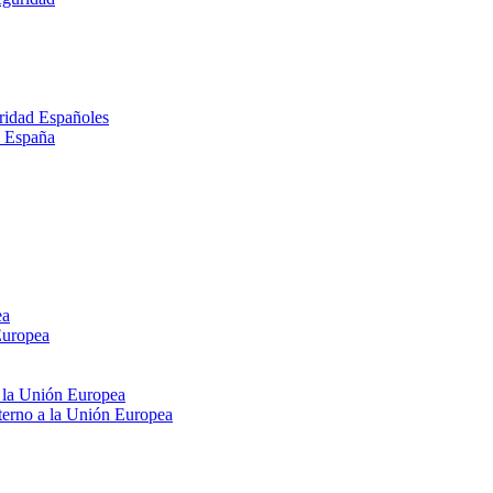
ridad Españoles
n España
ea
Europea
e la Unión Europea
xterno a la Unión Europea