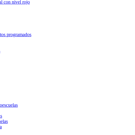
l con nivel rojo
entos programados
s
toescuelas
as
uelas
a