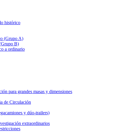
lo histórico
ico (Grupo A)
 (Grupo B)
co a ordinario
ción para grandes masas y dimensiones
a de Circulación
gacamiones y dúo-trailers)
vestigación extraordinarios
estricciones