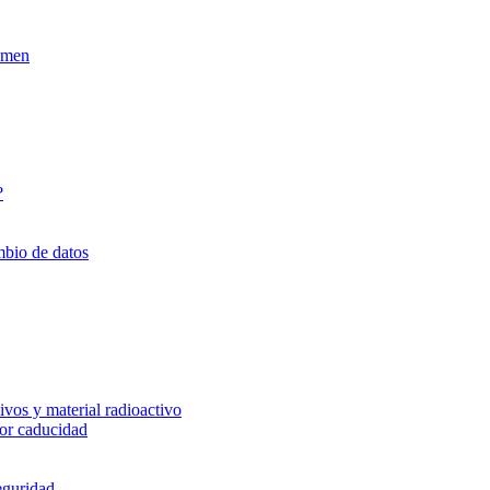
xamen
?
mbio de datos
vos y material radioactivo
or caducidad
eguridad