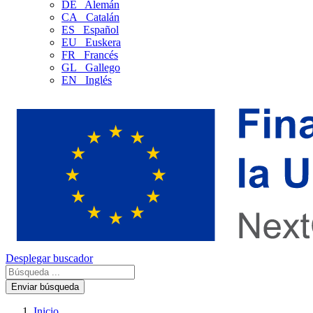
DE
Alemán
CA
Catalán
ES
Español
EU
Euskera
FR
Francés
GL
Gallego
EN
Inglés
Desplegar buscador
Enviar búsqueda
Inicio