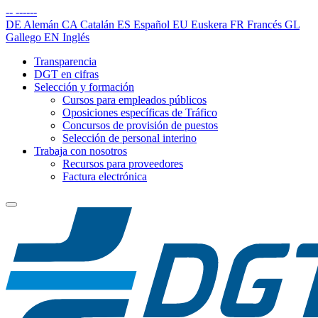
--
------
DE
Alemán
CA
Catalán
ES
Español
EU
Euskera
FR
Francés
GL
Gallego
EN
Inglés
Transparencia
DGT en cifras
Selección y formación
Cursos para empleados públicos
Oposiciones específicas de Tráfico
Concursos de provisión de puestos
Selección de personal interino
Trabaja con nosotros
Recursos para proveedores
Factura electrónica