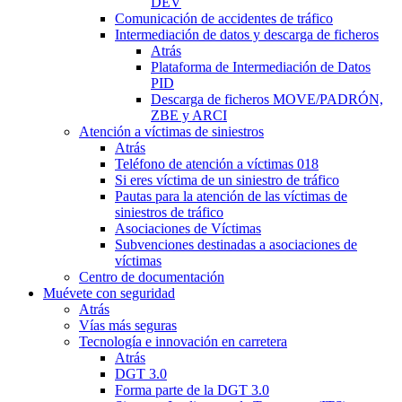
DEV
Comunicación de accidentes de tráfico
Intermediación de datos y descarga de ficheros
Atrás
Plataforma de Intermediación de Datos
PID
Descarga de ficheros MOVE/PADRÓN,
ZBE y ARCI
Atención a víctimas de siniestros
Atrás
Teléfono de atención a víctimas 018
Si eres víctima de un siniestro de tráfico
Pautas para la atención de las víctimas de
siniestros de tráfico
Asociaciones de Víctimas
Subvenciones destinadas a asociaciones de
víctimas
Centro de documentación
Muévete con seguridad
Atrás
Vías más seguras
Tecnología e innovación en carretera
Atrás
DGT 3.0
Forma parte de la DGT 3.0