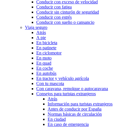
Conducir con exceso de velocidad
Conducir con fatiga
Conducir sin cinturón de seguridad
Conducir con estrés
Conducir con sueño o cansancio
Viaja seguro
Atrás
A pie
En bicicleta
En patinete
En ciclomotor
En moto
En quad
En coche
En autobús
En tractor y vehículo agrícola
Con tu mascota
Con caravana, remolque o autocaravana
Consejos para turistas extranjeros
Atrás
Información para turistas extranjeros
Antes de conducir por España
Normas básicas de circulación
En ciudad
En caso de emergencia