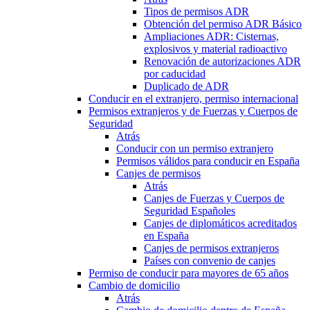
Tipos de permisos ADR
Obtención del permiso ADR Básico
Ampliaciones ADR: Cisternas,
explosivos y material radioactivo
Renovación de autorizaciones ADR
por caducidad
Duplicado de ADR
Conducir en el extranjero, permiso internacional
Permisos extranjeros y de Fuerzas y Cuerpos de
Seguridad
Atrás
Conducir con un permiso extranjero
Permisos válidos para conducir en España
Canjes de permisos
Atrás
Canjes de Fuerzas y Cuerpos de
Seguridad Españoles
Canjes de diplomáticos acreditados
en España
Canjes de permisos extranjeros
Países con convenio de canjes
Permiso de conducir para mayores de 65 años
Cambio de domicilio
Atrás