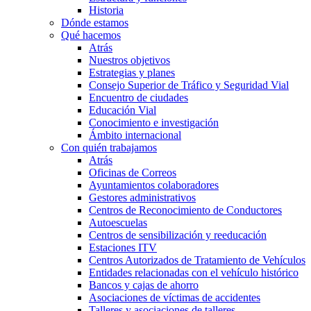
Historia
Dónde estamos
Qué hacemos
Atrás
Nuestros objetivos
Estrategias y planes
Consejo Superior de Tráfico y Seguridad Vial
Encuentro de ciudades
Educación Vial
Conocimiento e investigación
Ámbito internacional
Con quién trabajamos
Atrás
Oficinas de Correos
Ayuntamientos colaboradores
Gestores administrativos
Centros de Reconocimiento de Conductores
Autoescuelas
Centros de sensibilización y reeducación
Estaciones ITV
Centros Autorizados de Tratamiento de Vehículos
Entidades relacionadas con el vehículo histórico
Bancos y cajas de ahorro
Asociaciones de víctimas de accidentes
Talleres y asociaciones de talleres