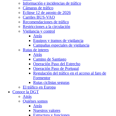
Información e incidencias de tráfico
Cámaras de tráfico
Eclipse 12 de agosto de 2026
Carriles BUS-VAO
Recomendaciones de tráfico
Restricciones a la circulación
Vigilancia y control
Atrás
Equipos y tramos de vigilancia
Campañas especiales de vigilancia
Rutas de interes
Atrás
Camino de Santiago
Operación Paso del Estrecho
Operación Paso de Portugal
Regulación del tráfico en el acceso al faro de
Formentor
Rutas ciclistas seguras
El tráfico en Europa
Conoce la DGT
Atrás
Quiénes somos
Atrás
Nuestros valores
Estructura y funciones