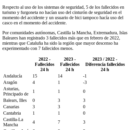
Respecto al uso de los sistemas de seguridad, 5 de los fallecidos en
turismo y furgoneta no hacían uso del cinturón de seguridad en el
momento del accidente y un usuario de bici tampoco hacía uso del
casco en el momento del accidente.
Por comunidades autónomas, Castilla la Mancha, Extremadura, Islas
Baleares han registrado 3 fallecidos más que en febrero de 2022,
mientras que Cataluña ha sido la región que mayor descenso ha
experimentado con 7 fallecidos menos.
2022 -
2023 -
2023 / 2022 -
Fallecidos
Fallecidos
Diferencia fallecidos
24 h
24 h
24 h
Andalucía
15
14
-1
Aragón
4
1
-3
Asturias,
1
1
0
Principado de
Balears, Illes
0
3
3
Canarias
3
3
0
Cantabria
1
1
0
Castilla-La
4
7
3
Mancha