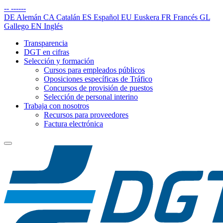
--
------
DE
Alemán
CA
Catalán
ES
Español
EU
Euskera
FR
Francés
GL
Gallego
EN
Inglés
Transparencia
DGT en cifras
Selección y formación
Cursos para empleados públicos
Oposiciones específicas de Tráfico
Concursos de provisión de puestos
Selección de personal interino
Trabaja con nosotros
Recursos para proveedores
Factura electrónica