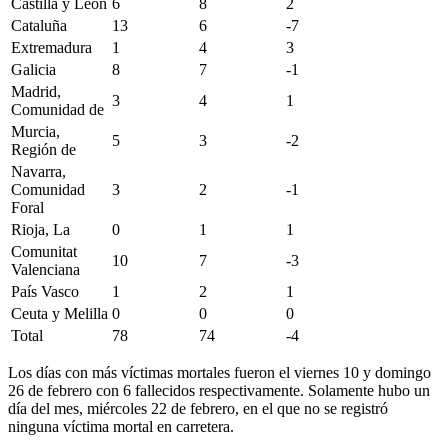
Castilla y León
6
8
2
Cataluña
13
6
-7
Extremadura
1
4
3
Galicia
8
7
-1
Madrid,
3
4
1
Comunidad de
Murcia,
5
3
-2
Región de
Navarra,
Comunidad
3
2
-1
Foral
Rioja, La
0
1
1
Comunitat
10
7
-3
Valenciana
País Vasco
1
2
1
Ceuta y Melilla
0
0
0
Total
78
74
-4
Los días con más víctimas mortales fueron el viernes 10 y domingo
26 de febrero con 6 fallecidos respectivamente. Solamente hubo un
día del mes, miércoles 22 de febrero, en el que no se registró
ninguna víctima mortal en carretera.