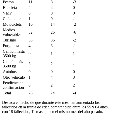
Peatón
11
8
-3
Bicicleta
4
4
0
VMP
0
0
0
Ciclomotor
1
0
-1
Motocicleta
16
14
-2
Medios
32
26
-6
vulnerables
Turismo
38
36
-2
Furgoneta
4
3
-1
Camión hasta
0
1
1
3500 kg
Camión más
3
2
-1
3500 kg
Autobús
0
0
0
Otro vehículo
1
4
3
Pendiente de
0
2
2
confirmación
Total
78
74
-4
Destaca el hecho de que durante este mes han aumentado los
fallecidos en la franja de edad comprendida entre los 55 y 64 años,
con 18 fallecidos, 11 más que en el mismo mes del año pasado.