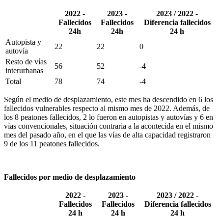
2022 -
2023 -
2023 / 2022 -
Fallecidos
Fallecidos
Diferencia fallecidos
24h
24h
24 h
Autopista y
22
22
0
autovía
Resto de vías
56
52
-4
interurbanas
Total
78
74
-4
Según el medio de desplazamiento, este mes ha descendido en 6 los
fallecidos vulnerables respecto al mismo mes de 2022. Además, de
los 8 peatones fallecidos, 2 lo fueron en autopistas y autovías y 6 en
vías convencionales, situación contraria a la acontecida en el mismo
mes del pasado año, en el que las vías de alta capacidad registraron
9 de los 11 peatones fallecidos.
Fallecidos por medio de desplazamiento
2022 -
2023 -
2023 / 2022 -
Fallecidos
Fallecidos
Diferencia fallecidos
24 h
24 h
24 h