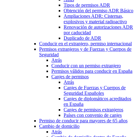
Tipos de permisos ADR
Obtención del permiso ADR Básico
Ampliaciones ADR: Cisternas,
explosivos y material radioactivo
Renovación de autorizaciones ADR
por caducidad
Duplicado de ADR
Conducir en el extranjero, permiso internacional
Permisos extranjeros y de Fuerzas y Cuerpos de
Seguridad
Atrás
Conducir con un permiso extranjero
Permisos válidos para conducir en España
Canjes de permisos
Atrás
Canjes de Fuerzas y Cuerpos de
Seguridad Españoles
Canjes de diplomáticos acreditados
en España
Canjes de permisos extranjeros
Países con convenio de canjes
Permiso de conducir para mayores de 65 años
Cambio de domicilio
Atrás