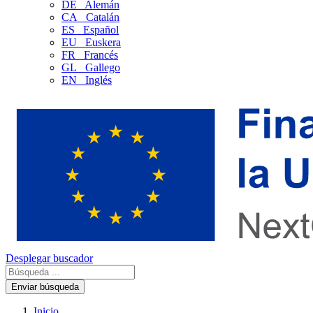
DE
Alemán
CA
Catalán
ES
Español
EU
Euskera
FR
Francés
GL
Gallego
EN
Inglés
Desplegar buscador
Enviar búsqueda
Inicio