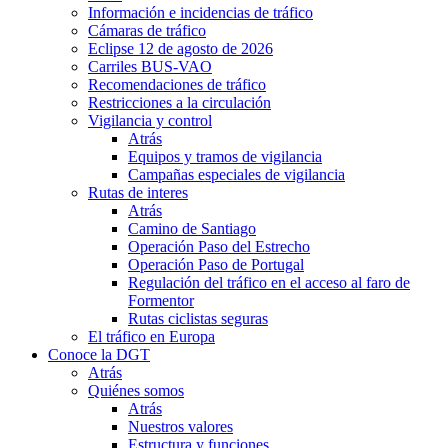
Información e incidencias de tráfico
Cámaras de tráfico
Eclipse 12 de agosto de 2026
Carriles BUS-VAO
Recomendaciones de tráfico
Restricciones a la circulación
Vigilancia y control
Atrás
Equipos y tramos de vigilancia
Campañas especiales de vigilancia
Rutas de interes
Atrás
Camino de Santiago
Operación Paso del Estrecho
Operación Paso de Portugal
Regulación del tráfico en el acceso al faro de
Formentor
Rutas ciclistas seguras
El tráfico en Europa
Conoce la DGT
Atrás
Quiénes somos
Atrás
Nuestros valores
Estructura y funciones