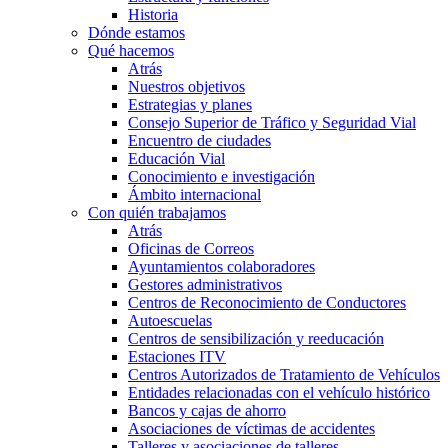
Historia
Dónde estamos
Qué hacemos
Atrás
Nuestros objetivos
Estrategias y planes
Consejo Superior de Tráfico y Seguridad Vial
Encuentro de ciudades
Educación Vial
Conocimiento e investigación
Ámbito internacional
Con quién trabajamos
Atrás
Oficinas de Correos
Ayuntamientos colaboradores
Gestores administrativos
Centros de Reconocimiento de Conductores
Autoescuelas
Centros de sensibilización y reeducación
Estaciones ITV
Centros Autorizados de Tratamiento de Vehículos
Entidades relacionadas con el vehículo histórico
Bancos y cajas de ahorro
Asociaciones de víctimas de accidentes
Talleres y asociaciones de talleres