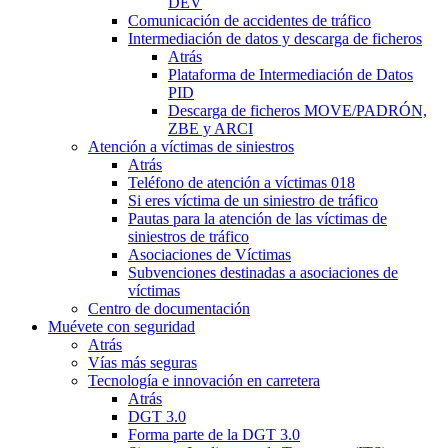
DEV
Comunicación de accidentes de tráfico
Intermediación de datos y descarga de ficheros
Atrás
Plataforma de Intermediación de Datos
PID
Descarga de ficheros MOVE/PADRÓN,
ZBE y ARCI
Atención a víctimas de siniestros
Atrás
Teléfono de atención a víctimas 018
Si eres víctima de un siniestro de tráfico
Pautas para la atención de las víctimas de
siniestros de tráfico
Asociaciones de Víctimas
Subvenciones destinadas a asociaciones de
víctimas
Centro de documentación
Muévete con seguridad
Atrás
Vías más seguras
Tecnología e innovación en carretera
Atrás
DGT 3.0
Forma parte de la DGT 3.0