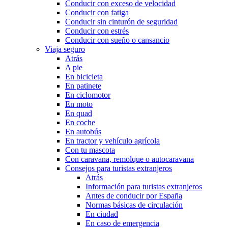
Conducir con exceso de velocidad
Conducir con fatiga
Conducir sin cinturón de seguridad
Conducir con estrés
Conducir con sueño o cansancio
Viaja seguro
Atrás
A pie
En bicicleta
En patinete
En ciclomotor
En moto
En quad
En coche
En autobús
En tractor y vehículo agrícola
Con tu mascota
Con caravana, remolque o autocaravana
Consejos para turistas extranjeros
Atrás
Información para turistas extranjeros
Antes de conducir por España
Normas básicas de circulación
En ciudad
En caso de emergencia