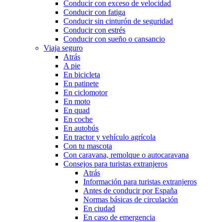
Conducir con exceso de velocidad
Conducir con fatiga
Conducir sin cinturón de seguridad
Conducir con estrés
Conducir con sueño o cansancio
Viaja seguro
Atrás
A pie
En bicicleta
En patinete
En ciclomotor
En moto
En quad
En coche
En autobús
En tractor y vehículo agrícola
Con tu mascota
Con caravana, remolque o autocaravana
Consejos para turistas extranjeros
Atrás
Información para turistas extranjeros
Antes de conducir por España
Normas básicas de circulación
En ciudad
En caso de emergencia