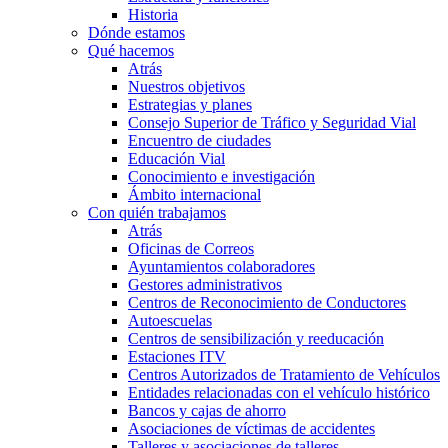
Historia
Dónde estamos
Qué hacemos
Atrás
Nuestros objetivos
Estrategias y planes
Consejo Superior de Tráfico y Seguridad Vial
Encuentro de ciudades
Educación Vial
Conocimiento e investigación
Ámbito internacional
Con quién trabajamos
Atrás
Oficinas de Correos
Ayuntamientos colaboradores
Gestores administrativos
Centros de Reconocimiento de Conductores
Autoescuelas
Centros de sensibilización y reeducación
Estaciones ITV
Centros Autorizados de Tratamiento de Vehículos
Entidades relacionadas con el vehículo histórico
Bancos y cajas de ahorro
Asociaciones de víctimas de accidentes
Talleres y asociaciones de talleres