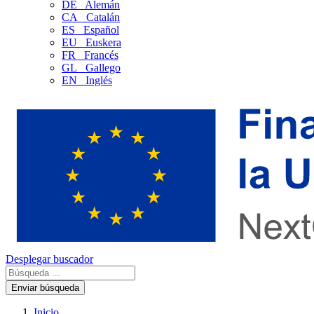
DE
Alemán
CA
Catalán
ES
Español
EU
Euskera
FR
Francés
GL
Gallego
EN
Inglés
Desplegar buscador
Enviar búsqueda
Inicio