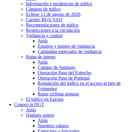
Información e incidencias de tráfico
Cámaras de tráfico
Eclipse 12 de agosto de 2026
Carriles BUS-VAO
Recomendaciones de tráfico
Restricciones a la circulación
Vigilancia y control
Atrás
Equipos y tramos de vigilancia
Campañas especiales de vigilancia
Rutas de interes
Atrás
Camino de Santiago
Operación Paso del Estrecho
Operación Paso de Portugal
Regulación del tráfico en el acceso al faro de
Formentor
Rutas ciclistas seguras
El tráfico en Europa
Conoce la DGT
Atrás
Quiénes somos
Atrás
Nuestros valores
Estructura y funciones