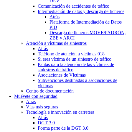
DEV
Comunicación de accidentes de tráfico
Intermediación de datos y descarga de ficheros
Atrás
Plataforma de Intermediación de Datos
PID
Descarga de ficheros MOVE/PADRÓN,
ZBE y ARCI
Atención a víctimas de siniestros
Atrás
Teléfono de atención a víctimas 018
Si eres víctima de un siniestro de tráfico
Pautas para la atención de las víctimas de
siniestros de tráfico
Asociaciones de Víctimas
Subvenciones destinadas a asociaciones de
víctimas
Centro de documentación
Muévete con seguridad
Atrás
Vías más seguras
Tecnología e innovación en carretera
Atrás
DGT 3.0
Forma parte de la DGT 3.0