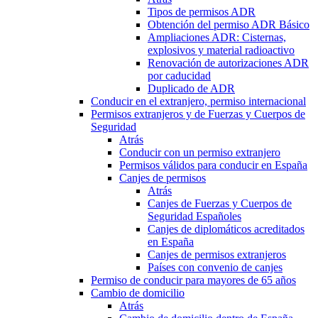
Tipos de permisos ADR
Obtención del permiso ADR Básico
Ampliaciones ADR: Cisternas,
explosivos y material radioactivo
Renovación de autorizaciones ADR
por caducidad
Duplicado de ADR
Conducir en el extranjero, permiso internacional
Permisos extranjeros y de Fuerzas y Cuerpos de
Seguridad
Atrás
Conducir con un permiso extranjero
Permisos válidos para conducir en España
Canjes de permisos
Atrás
Canjes de Fuerzas y Cuerpos de
Seguridad Españoles
Canjes de diplomáticos acreditados
en España
Canjes de permisos extranjeros
Países con convenio de canjes
Permiso de conducir para mayores de 65 años
Cambio de domicilio
Atrás