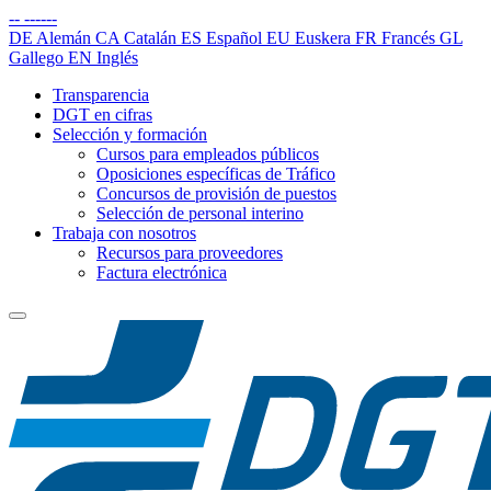
--
------
DE
Alemán
CA
Catalán
ES
Español
EU
Euskera
FR
Francés
GL
Gallego
EN
Inglés
Transparencia
DGT en cifras
Selección y formación
Cursos para empleados públicos
Oposiciones específicas de Tráfico
Concursos de provisión de puestos
Selección de personal interino
Trabaja con nosotros
Recursos para proveedores
Factura electrónica