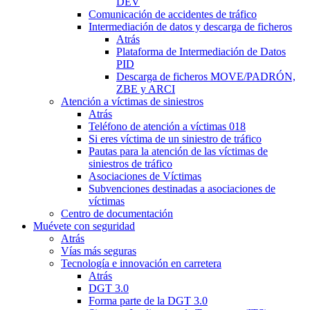
DEV
Comunicación de accidentes de tráfico
Intermediación de datos y descarga de ficheros
Atrás
Plataforma de Intermediación de Datos
PID
Descarga de ficheros MOVE/PADRÓN,
ZBE y ARCI
Atención a víctimas de siniestros
Atrás
Teléfono de atención a víctimas 018
Si eres víctima de un siniestro de tráfico
Pautas para la atención de las víctimas de
siniestros de tráfico
Asociaciones de Víctimas
Subvenciones destinadas a asociaciones de
víctimas
Centro de documentación
Muévete con seguridad
Atrás
Vías más seguras
Tecnología e innovación en carretera
Atrás
DGT 3.0
Forma parte de la DGT 3.0