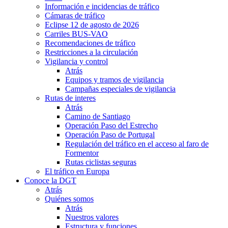
Información e incidencias de tráfico
Cámaras de tráfico
Eclipse 12 de agosto de 2026
Carriles BUS-VAO
Recomendaciones de tráfico
Restricciones a la circulación
Vigilancia y control
Atrás
Equipos y tramos de vigilancia
Campañas especiales de vigilancia
Rutas de interes
Atrás
Camino de Santiago
Operación Paso del Estrecho
Operación Paso de Portugal
Regulación del tráfico en el acceso al faro de
Formentor
Rutas ciclistas seguras
El tráfico en Europa
Conoce la DGT
Atrás
Quiénes somos
Atrás
Nuestros valores
Estructura y funciones