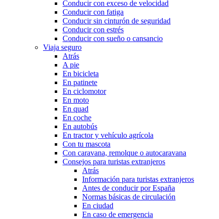
Conducir con exceso de velocidad
Conducir con fatiga
Conducir sin cinturón de seguridad
Conducir con estrés
Conducir con sueño o cansancio
Viaja seguro
Atrás
A pie
En bicicleta
En patinete
En ciclomotor
En moto
En quad
En coche
En autobús
En tractor y vehículo agrícola
Con tu mascota
Con caravana, remolque o autocaravana
Consejos para turistas extranjeros
Atrás
Información para turistas extranjeros
Antes de conducir por España
Normas básicas de circulación
En ciudad
En caso de emergencia