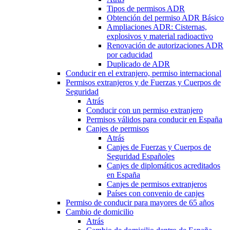
Tipos de permisos ADR
Obtención del permiso ADR Básico
Ampliaciones ADR: Cisternas,
explosivos y material radioactivo
Renovación de autorizaciones ADR
por caducidad
Duplicado de ADR
Conducir en el extranjero, permiso internacional
Permisos extranjeros y de Fuerzas y Cuerpos de
Seguridad
Atrás
Conducir con un permiso extranjero
Permisos válidos para conducir en España
Canjes de permisos
Atrás
Canjes de Fuerzas y Cuerpos de
Seguridad Españoles
Canjes de diplomáticos acreditados
en España
Canjes de permisos extranjeros
Países con convenio de canjes
Permiso de conducir para mayores de 65 años
Cambio de domicilio
Atrás