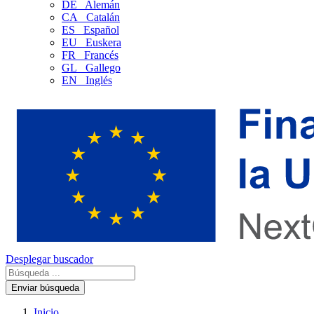
DE
Alemán
CA
Catalán
ES
Español
EU
Euskera
FR
Francés
GL
Gallego
EN
Inglés
Desplegar buscador
Enviar búsqueda
Inicio