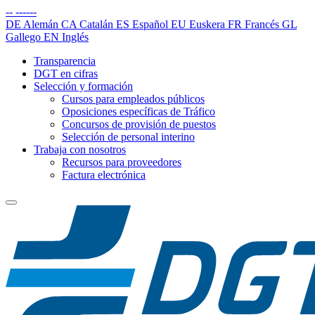
--
------
DE
Alemán
CA
Catalán
ES
Español
EU
Euskera
FR
Francés
GL
Gallego
EN
Inglés
Transparencia
DGT en cifras
Selección y formación
Cursos para empleados públicos
Oposiciones específicas de Tráfico
Concursos de provisión de puestos
Selección de personal interino
Trabaja con nosotros
Recursos para proveedores
Factura electrónica