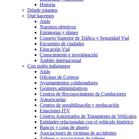
Historia
Dónde estamos
Qué hacemos
Atrás
Nuestros objetivos
Estrategias y planes
Consejo Superior de Tráfico y Seguridad Vial
Encuentro de ciudades
Educación Vial
Conocimiento e investigación
Ámbito internacional
Con quién trabajamos
Atrás
Oficinas de Correos
Ayuntamientos colaboradores
Gestores administrativos
Centros de Reconocimiento de Conductores
Autoescuelas
Centros de sensibilización y reeducación
Estaciones ITV
Centros Autorizados de Tratamiento de Vehículos
Entidades relacionadas con el vehículo histórico
Bancos y cajas de ahorro
Asociaciones de víctimas de accidentes
Talleres y asociaciones de talleres