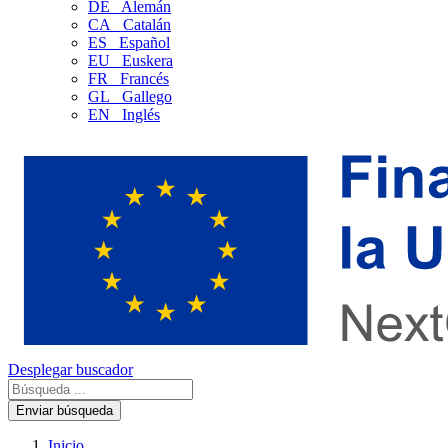
DE
Alemán
CA
Catalán
ES
Español
EU
Euskera
FR
Francés
GL
Gallego
EN
Inglés
Desplegar buscador
Enviar búsqueda
Inicio