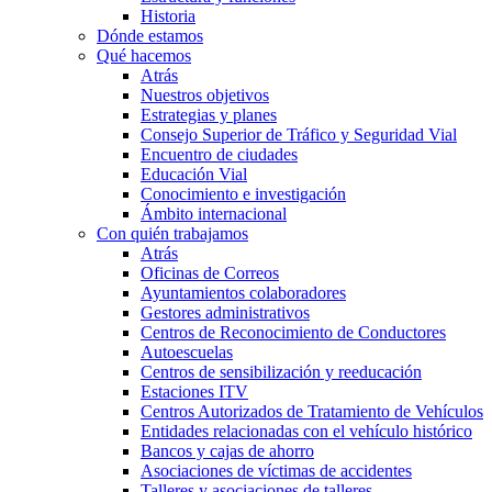
Historia
Dónde estamos
Qué hacemos
Atrás
Nuestros objetivos
Estrategias y planes
Consejo Superior de Tráfico y Seguridad Vial
Encuentro de ciudades
Educación Vial
Conocimiento e investigación
Ámbito internacional
Con quién trabajamos
Atrás
Oficinas de Correos
Ayuntamientos colaboradores
Gestores administrativos
Centros de Reconocimiento de Conductores
Autoescuelas
Centros de sensibilización y reeducación
Estaciones ITV
Centros Autorizados de Tratamiento de Vehículos
Entidades relacionadas con el vehículo histórico
Bancos y cajas de ahorro
Asociaciones de víctimas de accidentes
Talleres y asociaciones de talleres