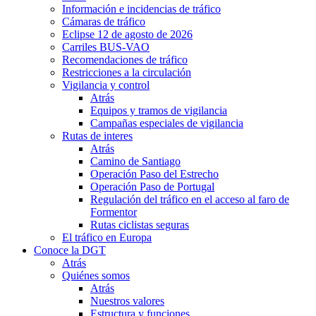
Información e incidencias de tráfico
Cámaras de tráfico
Eclipse 12 de agosto de 2026
Carriles BUS-VAO
Recomendaciones de tráfico
Restricciones a la circulación
Vigilancia y control
Atrás
Equipos y tramos de vigilancia
Campañas especiales de vigilancia
Rutas de interes
Atrás
Camino de Santiago
Operación Paso del Estrecho
Operación Paso de Portugal
Regulación del tráfico en el acceso al faro de
Formentor
Rutas ciclistas seguras
El tráfico en Europa
Conoce la DGT
Atrás
Quiénes somos
Atrás
Nuestros valores
Estructura y funciones