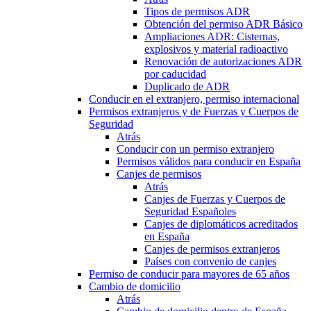
Tipos de permisos ADR
Obtención del permiso ADR Básico
Ampliaciones ADR: Cisternas,
explosivos y material radioactivo
Renovación de autorizaciones ADR
por caducidad
Duplicado de ADR
Conducir en el extranjero, permiso internacional
Permisos extranjeros y de Fuerzas y Cuerpos de
Seguridad
Atrás
Conducir con un permiso extranjero
Permisos válidos para conducir en España
Canjes de permisos
Atrás
Canjes de Fuerzas y Cuerpos de
Seguridad Españoles
Canjes de diplomáticos acreditados
en España
Canjes de permisos extranjeros
Países con convenio de canjes
Permiso de conducir para mayores de 65 años
Cambio de domicilio
Atrás