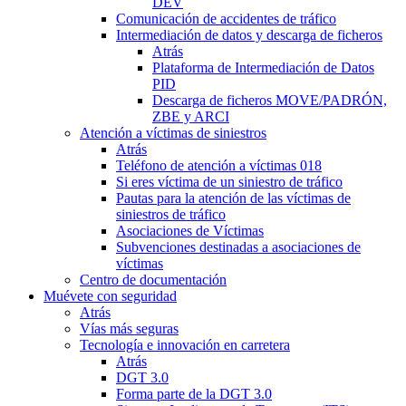
DEV
Comunicación de accidentes de tráfico
Intermediación de datos y descarga de ficheros
Atrás
Plataforma de Intermediación de Datos
PID
Descarga de ficheros MOVE/PADRÓN,
ZBE y ARCI
Atención a víctimas de siniestros
Atrás
Teléfono de atención a víctimas 018
Si eres víctima de un siniestro de tráfico
Pautas para la atención de las víctimas de
siniestros de tráfico
Asociaciones de Víctimas
Subvenciones destinadas a asociaciones de
víctimas
Centro de documentación
Muévete con seguridad
Atrás
Vías más seguras
Tecnología e innovación en carretera
Atrás
DGT 3.0
Forma parte de la DGT 3.0