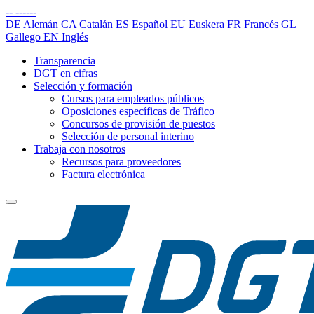
--
------
DE
Alemán
CA
Catalán
ES
Español
EU
Euskera
FR
Francés
GL
Gallego
EN
Inglés
Transparencia
DGT en cifras
Selección y formación
Cursos para empleados públicos
Oposiciones específicas de Tráfico
Concursos de provisión de puestos
Selección de personal interino
Trabaja con nosotros
Recursos para proveedores
Factura electrónica