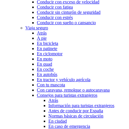
Conducir con exceso de velocidad
Conducir con fatiga
Conducir sin cinturón de seguridad
Conducir con estrés
Conducir con sueño o cansancio
Viaja seguro
Atrás
A pie
En bicicleta
En patinete
En ciclomotor
En moto
En quad
En coche
En autobús
En tractor y vehículo agrícola
Con tu mascota
Con caravana, remolque o autocaravana
Consejos para turistas extranjeros
Atrás
Información para turistas extranjeros
Antes de conducir por España
Normas básicas de circulación
En ciudad
En caso de emergencia