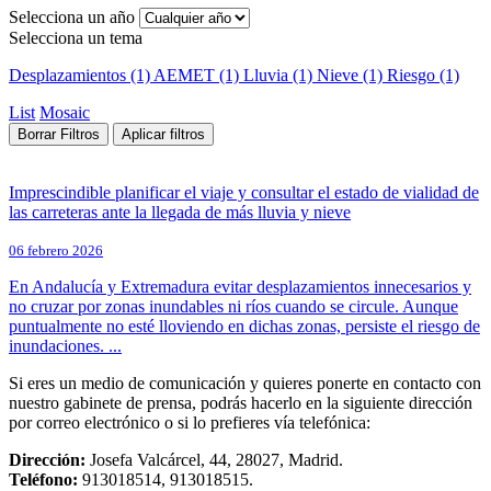
Selecciona un año
Selecciona un tema
Desplazamientos (1)
AEMET (1)
Lluvia (1)
Nieve (1)
Riesgo (1)
List
Mosaic
Borrar Filtros
Aplicar filtros
Imprescindible planificar el viaje y consultar el estado de vialidad de
las carreteras ante la llegada de más lluvia y nieve
06 febrero 2026
En Andalucía y Extremadura evitar desplazamientos innecesarios y
no cruzar por zonas inundables ni ríos cuando se circule. Aunque
puntualmente no esté lloviendo en dichas zonas, persiste el riesgo de
inundaciones. ...
Si eres un medio de comunicación y quieres ponerte en contacto con
nuestro gabinete de prensa, podrás hacerlo en la siguiente dirección
por correo electrónico o si lo prefieres vía telefónica:
Dirección:
Josefa Valcárcel, 44, 28027, Madrid.
Teléfono:
913018514, 913018515.