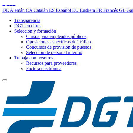
--
------
DE
Alemán
CA
Catalán
ES
Español
EU
Euskera
FR
Francés
GL
Gal
Transparencia
DGT en cifras
Selección y formación
Cursos para empleados públicos
Oposiciones específicas de Tráfico
Concursos de provisión de puestos
Selección de personal interino
Trabaja con nosotros
Recursos para proveedores
Factura electrónica