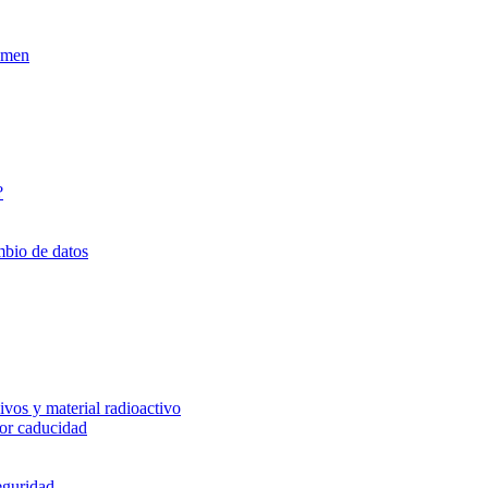
xamen
?
mbio de datos
vos y material radioactivo
or caducidad
eguridad