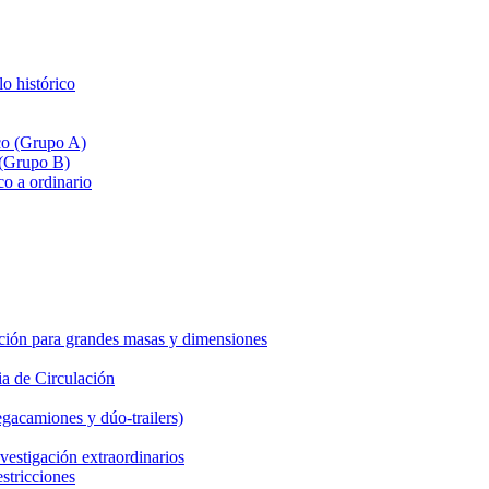
lo histórico
ico (Grupo A)
 (Grupo B)
co a ordinario
ción para grandes masas y dimensiones
a de Circulación
gacamiones y dúo-trailers)
vestigación extraordinarios
estricciones