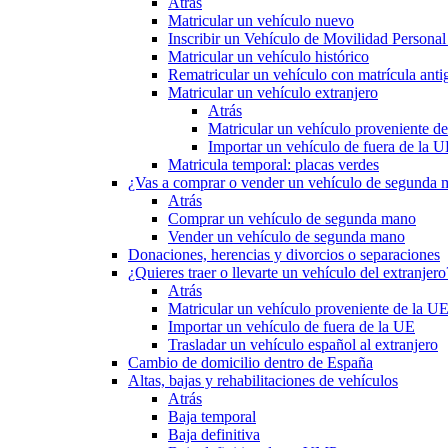
Atrás
Matricular un vehículo nuevo
Inscribir un Vehículo de Movilidad Person
Matricular un vehículo histórico
Rematricular un vehículo con matrícula anti
Matricular un vehículo extranjero
Atrás
Matricular un vehículo proveniente d
Importar un vehículo de fuera de la 
Matricula temporal: placas verdes
¿Vas a comprar o vender un vehículo de segunda
Atrás
Comprar un vehículo de segunda mano
Vender un vehículo de segunda mano
Donaciones, herencias y divorcios o separaciones
¿Quieres traer o llevarte un vehículo del extranjero
Atrás
Matricular un vehículo proveniente de la U
Importar un vehículo de fuera de la UE
Trasladar un vehículo español al extranjero
Cambio de domicilio dentro de España
Altas, bajas y rehabilitaciones de vehículos
Atrás
Baja temporal
Baja definitiva