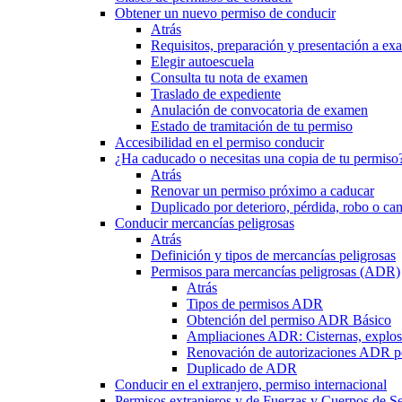
Obtener un nuevo permiso de conducir
Atrás
Requisitos, preparación y presentación a e
Elegir autoescuela
Consulta tu nota de examen
Traslado de expediente
Anulación de convocatoria de examen
Estado de tramitación de tu permiso
Accesibilidad en el permiso conducir
¿Ha caducado o necesitas una copia de tu permiso
Atrás
Renovar un permiso próximo a caducar
Duplicado por deterioro, pérdida, robo o ca
Conducir mercancías peligrosas
Atrás
Definición y tipos de mercancías peligrosas
Permisos para mercancías peligrosas (ADR)
Atrás
Tipos de permisos ADR
Obtención del permiso ADR Básico
Ampliaciones ADR: Cisternas, explosi
Renovación de autorizaciones ADR p
Duplicado de ADR
Conducir en el extranjero, permiso internacional
Permisos extranjeros y de Fuerzas y Cuerpos de S