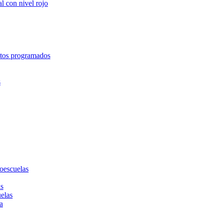
l con nivel rojo
entos programados
s
toescuelas
as
uelas
a