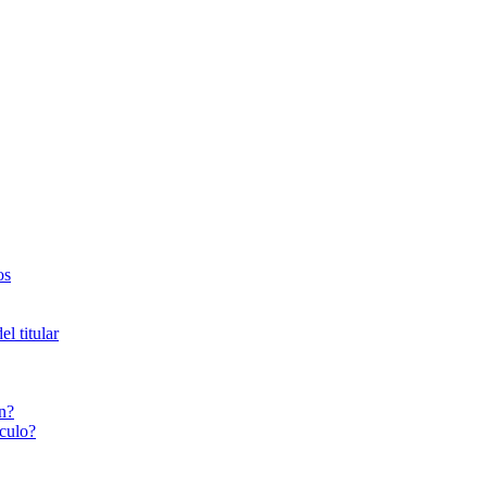
os
l titular
n?
culo?