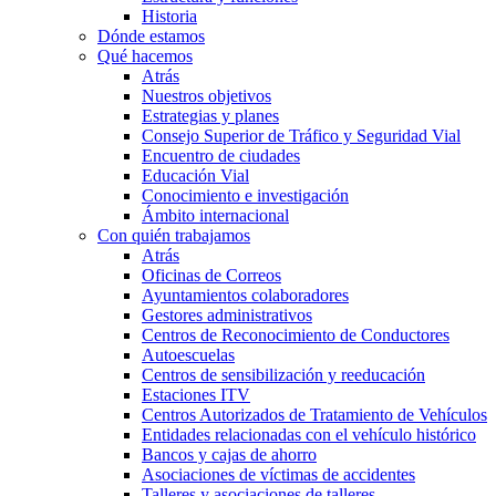
Historia
Dónde estamos
Qué hacemos
Atrás
Nuestros objetivos
Estrategias y planes
Consejo Superior de Tráfico y Seguridad Vial
Encuentro de ciudades
Educación Vial
Conocimiento e investigación
Ámbito internacional
Con quién trabajamos
Atrás
Oficinas de Correos
Ayuntamientos colaboradores
Gestores administrativos
Centros de Reconocimiento de Conductores
Autoescuelas
Centros de sensibilización y reeducación
Estaciones ITV
Centros Autorizados de Tratamiento de Vehículos
Entidades relacionadas con el vehículo histórico
Bancos y cajas de ahorro
Asociaciones de víctimas de accidentes
Talleres y asociaciones de talleres