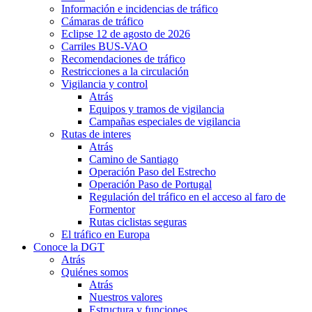
Información e incidencias de tráfico
Cámaras de tráfico
Eclipse 12 de agosto de 2026
Carriles BUS-VAO
Recomendaciones de tráfico
Restricciones a la circulación
Vigilancia y control
Atrás
Equipos y tramos de vigilancia
Campañas especiales de vigilancia
Rutas de interes
Atrás
Camino de Santiago
Operación Paso del Estrecho
Operación Paso de Portugal
Regulación del tráfico en el acceso al faro de
Formentor
Rutas ciclistas seguras
El tráfico en Europa
Conoce la DGT
Atrás
Quiénes somos
Atrás
Nuestros valores
Estructura y funciones