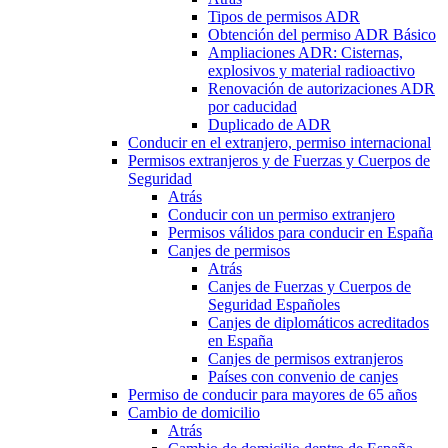
Tipos de permisos ADR
Obtención del permiso ADR Básico
Ampliaciones ADR: Cisternas,
explosivos y material radioactivo
Renovación de autorizaciones ADR
por caducidad
Duplicado de ADR
Conducir en el extranjero, permiso internacional
Permisos extranjeros y de Fuerzas y Cuerpos de
Seguridad
Atrás
Conducir con un permiso extranjero
Permisos válidos para conducir en España
Canjes de permisos
Atrás
Canjes de Fuerzas y Cuerpos de
Seguridad Españoles
Canjes de diplomáticos acreditados
en España
Canjes de permisos extranjeros
Países con convenio de canjes
Permiso de conducir para mayores de 65 años
Cambio de domicilio
Atrás