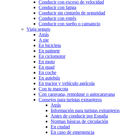
Conducir con exceso de velocidad
Conducir con fatiga
Conducir sin cinturón de seguridad
Conducir con estrés
Conducir con sueño o cansancio
Viaja seguro
Atrás
A pie
En bicicleta
En patinete
En ciclomotor
En moto
En quad
En coche
En autobús
En tractor y vehículo agrícola
Con tu mascota
Con caravana, remolque o autocaravana
Consejos para turistas extranjeros
Atrás
Información para turistas extranjeros
Antes de conducir por España
Normas básicas de circulación
En ciudad
En caso de emergencia