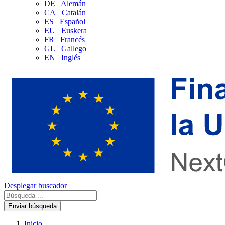
DE
Alemán
CA
Catalán
ES
Español
EU
Euskera
FR
Francés
GL
Gallego
EN
Inglés
Desplegar buscador
Enviar búsqueda
Inicio