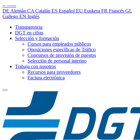
--
------
DE
Alemán
CA
Catalán
ES
Español
EU
Euskera
FR
Francés
GL
Gallego
EN
Inglés
Transparencia
DGT en cifras
Selección y formación
Cursos para empleados públicos
Oposiciones específicas de Tráfico
Concursos de provisión de puestos
Selección de personal interino
Trabaja con nosotros
Recursos para proveedores
Factura electrónica