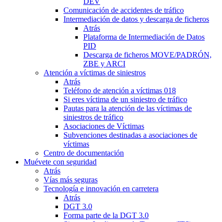
DEV
Comunicación de accidentes de tráfico
Intermediación de datos y descarga de ficheros
Atrás
Plataforma de Intermediación de Datos
PID
Descarga de ficheros MOVE/PADRÓN,
ZBE y ARCI
Atención a víctimas de siniestros
Atrás
Teléfono de atención a víctimas 018
Si eres víctima de un siniestro de tráfico
Pautas para la atención de las víctimas de
siniestros de tráfico
Asociaciones de Víctimas
Subvenciones destinadas a asociaciones de
víctimas
Centro de documentación
Muévete con seguridad
Atrás
Vías más seguras
Tecnología e innovación en carretera
Atrás
DGT 3.0
Forma parte de la DGT 3.0