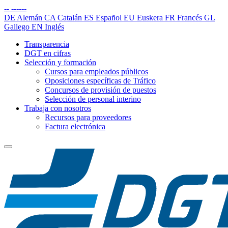
--
------
DE
Alemán
CA
Catalán
ES
Español
EU
Euskera
FR
Francés
GL
Gallego
EN
Inglés
Transparencia
DGT en cifras
Selección y formación
Cursos para empleados públicos
Oposiciones específicas de Tráfico
Concursos de provisión de puestos
Selección de personal interino
Trabaja con nosotros
Recursos para proveedores
Factura electrónica