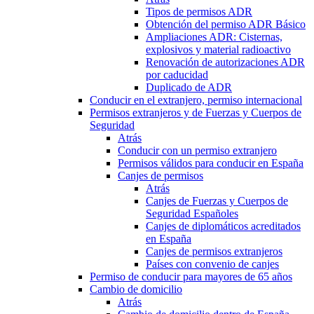
Tipos de permisos ADR
Obtención del permiso ADR Básico
Ampliaciones ADR: Cisternas,
explosivos y material radioactivo
Renovación de autorizaciones ADR
por caducidad
Duplicado de ADR
Conducir en el extranjero, permiso internacional
Permisos extranjeros y de Fuerzas y Cuerpos de
Seguridad
Atrás
Conducir con un permiso extranjero
Permisos válidos para conducir en España
Canjes de permisos
Atrás
Canjes de Fuerzas y Cuerpos de
Seguridad Españoles
Canjes de diplomáticos acreditados
en España
Canjes de permisos extranjeros
Países con convenio de canjes
Permiso de conducir para mayores de 65 años
Cambio de domicilio
Atrás