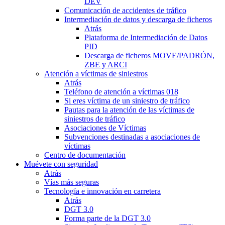
DEV
Comunicación de accidentes de tráfico
Intermediación de datos y descarga de ficheros
Atrás
Plataforma de Intermediación de Datos
PID
Descarga de ficheros MOVE/PADRÓN,
ZBE y ARCI
Atención a víctimas de siniestros
Atrás
Teléfono de atención a víctimas 018
Si eres víctima de un siniestro de tráfico
Pautas para la atención de las víctimas de
siniestros de tráfico
Asociaciones de Víctimas
Subvenciones destinadas a asociaciones de
víctimas
Centro de documentación
Muévete con seguridad
Atrás
Vías más seguras
Tecnología e innovación en carretera
Atrás
DGT 3.0
Forma parte de la DGT 3.0