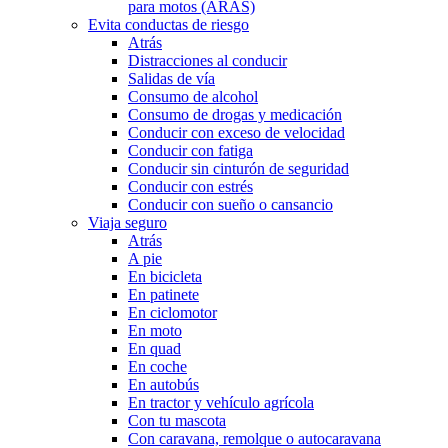
para motos (ARAS)
Evita conductas de riesgo
Atrás
Distracciones al conducir
Salidas de vía
Consumo de alcohol
Consumo de drogas y medicación
Conducir con exceso de velocidad
Conducir con fatiga
Conducir sin cinturón de seguridad
Conducir con estrés
Conducir con sueño o cansancio
Viaja seguro
Atrás
A pie
En bicicleta
En patinete
En ciclomotor
En moto
En quad
En coche
En autobús
En tractor y vehículo agrícola
Con tu mascota
Con caravana, remolque o autocaravana