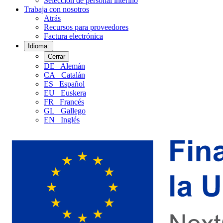
Selección de personal interino
Trabaja con nosotros
Atrás
Recursos para proveedores
Factura electrónica
Idioma:
Cerrar
DE
Alemán
CA
Catalán
ES
Español
EU
Euskera
FR
Francés
GL
Gallego
EN
Inglés