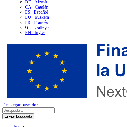
DE
Alemán
CA
Catalán
ES
Español
EU
Euskera
FR
Francés
GL
Gallego
EN
Inglés
Desplegar buscador
Enviar búsqueda
Inicio