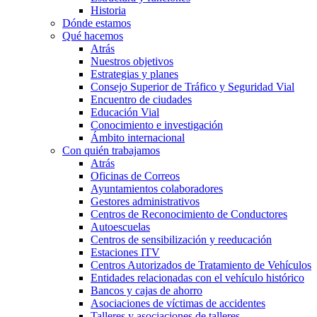
Historia
Dónde estamos
Qué hacemos
Atrás
Nuestros objetivos
Estrategias y planes
Consejo Superior de Tráfico y Seguridad Vial
Encuentro de ciudades
Educación Vial
Conocimiento e investigación
Ámbito internacional
Con quién trabajamos
Atrás
Oficinas de Correos
Ayuntamientos colaboradores
Gestores administrativos
Centros de Reconocimiento de Conductores
Autoescuelas
Centros de sensibilización y reeducación
Estaciones ITV
Centros Autorizados de Tratamiento de Vehículos
Entidades relacionadas con el vehículo histórico
Bancos y cajas de ahorro
Asociaciones de víctimas de accidentes
Talleres y asociaciones de talleres