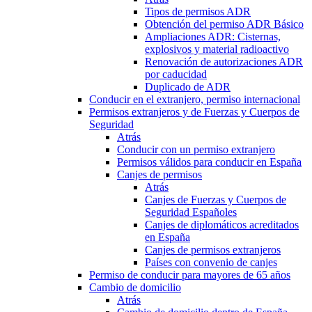
Tipos de permisos ADR
Obtención del permiso ADR Básico
Ampliaciones ADR: Cisternas,
explosivos y material radioactivo
Renovación de autorizaciones ADR
por caducidad
Duplicado de ADR
Conducir en el extranjero, permiso internacional
Permisos extranjeros y de Fuerzas y Cuerpos de
Seguridad
Atrás
Conducir con un permiso extranjero
Permisos válidos para conducir en España
Canjes de permisos
Atrás
Canjes de Fuerzas y Cuerpos de
Seguridad Españoles
Canjes de diplomáticos acreditados
en España
Canjes de permisos extranjeros
Países con convenio de canjes
Permiso de conducir para mayores de 65 años
Cambio de domicilio
Atrás