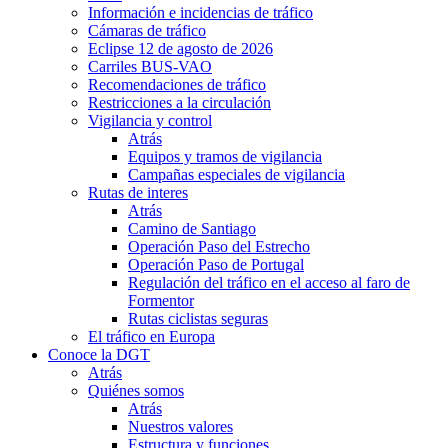
Información e incidencias de tráfico
Cámaras de tráfico
Eclipse 12 de agosto de 2026
Carriles BUS-VAO
Recomendaciones de tráfico
Restricciones a la circulación
Vigilancia y control
Atrás
Equipos y tramos de vigilancia
Campañas especiales de vigilancia
Rutas de interes
Atrás
Camino de Santiago
Operación Paso del Estrecho
Operación Paso de Portugal
Regulación del tráfico en el acceso al faro de
Formentor
Rutas ciclistas seguras
El tráfico en Europa
Conoce la DGT
Atrás
Quiénes somos
Atrás
Nuestros valores
Estructura y funciones