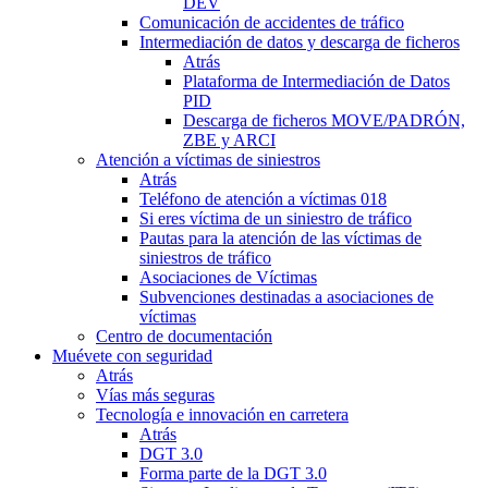
DEV
Comunicación de accidentes de tráfico
Intermediación de datos y descarga de ficheros
Atrás
Plataforma de Intermediación de Datos
PID
Descarga de ficheros MOVE/PADRÓN,
ZBE y ARCI
Atención a víctimas de siniestros
Atrás
Teléfono de atención a víctimas 018
Si eres víctima de un siniestro de tráfico
Pautas para la atención de las víctimas de
siniestros de tráfico
Asociaciones de Víctimas
Subvenciones destinadas a asociaciones de
víctimas
Centro de documentación
Muévete con seguridad
Atrás
Vías más seguras
Tecnología e innovación en carretera
Atrás
DGT 3.0
Forma parte de la DGT 3.0