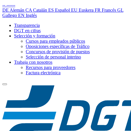
--
------
DE
Alemán
CA
Catalán
ES
Español
EU
Euskera
FR
Francés
GL
Gallego
EN
Inglés
Transparencia
DGT en cifras
Selección y formación
Cursos para empleados públicos
Oposiciones específicas de Tráfico
Concursos de provisión de puestos
Selección de personal interino
Trabaja con nosotros
Recursos para proveedores
Factura electrónica