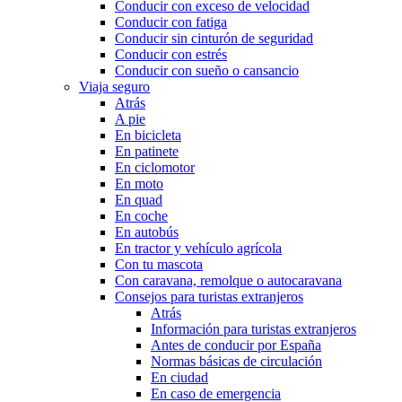
Conducir con exceso de velocidad
Conducir con fatiga
Conducir sin cinturón de seguridad
Conducir con estrés
Conducir con sueño o cansancio
Viaja seguro
Atrás
A pie
En bicicleta
En patinete
En ciclomotor
En moto
En quad
En coche
En autobús
En tractor y vehículo agrícola
Con tu mascota
Con caravana, remolque o autocaravana
Consejos para turistas extranjeros
Atrás
Información para turistas extranjeros
Antes de conducir por España
Normas básicas de circulación
En ciudad
En caso de emergencia