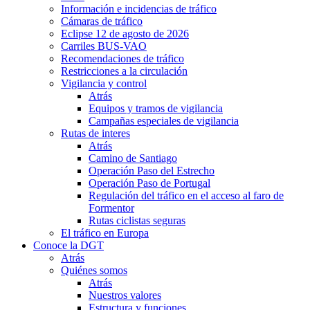
Información e incidencias de tráfico
Cámaras de tráfico
Eclipse 12 de agosto de 2026
Carriles BUS-VAO
Recomendaciones de tráfico
Restricciones a la circulación
Vigilancia y control
Atrás
Equipos y tramos de vigilancia
Campañas especiales de vigilancia
Rutas de interes
Atrás
Camino de Santiago
Operación Paso del Estrecho
Operación Paso de Portugal
Regulación del tráfico en el acceso al faro de
Formentor
Rutas ciclistas seguras
El tráfico en Europa
Conoce la DGT
Atrás
Quiénes somos
Atrás
Nuestros valores
Estructura y funciones