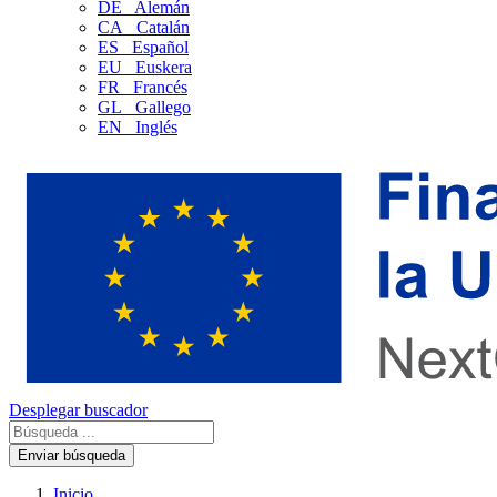
DE
Alemán
CA
Catalán
ES
Español
EU
Euskera
FR
Francés
GL
Gallego
EN
Inglés
Desplegar buscador
Enviar búsqueda
Inicio