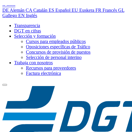
--
------
DE
Alemán
CA
Catalán
ES
Español
EU
Euskera
FR
Francés
GL
Gallego
EN
Inglés
Transparencia
DGT en cifras
Selección y formación
Cursos para empleados públicos
Oposiciones específicas de Tráfico
Concursos de provisión de puestos
Selección de personal interino
Trabaja con nosotros
Recursos para proveedores
Factura electrónica