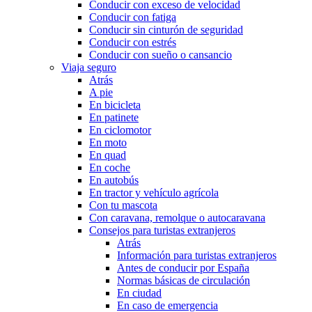
Conducir con exceso de velocidad
Conducir con fatiga
Conducir sin cinturón de seguridad
Conducir con estrés
Conducir con sueño o cansancio
Viaja seguro
Atrás
A pie
En bicicleta
En patinete
En ciclomotor
En moto
En quad
En coche
En autobús
En tractor y vehículo agrícola
Con tu mascota
Con caravana, remolque o autocaravana
Consejos para turistas extranjeros
Atrás
Información para turistas extranjeros
Antes de conducir por España
Normas básicas de circulación
En ciudad
En caso de emergencia