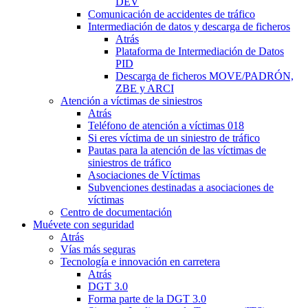
DEV
Comunicación de accidentes de tráfico
Intermediación de datos y descarga de ficheros
Atrás
Plataforma de Intermediación de Datos
PID
Descarga de ficheros MOVE/PADRÓN,
ZBE y ARCI
Atención a víctimas de siniestros
Atrás
Teléfono de atención a víctimas 018
Si eres víctima de un siniestro de tráfico
Pautas para la atención de las víctimas de
siniestros de tráfico
Asociaciones de Víctimas
Subvenciones destinadas a asociaciones de
víctimas
Centro de documentación
Muévete con seguridad
Atrás
Vías más seguras
Tecnología e innovación en carretera
Atrás
DGT 3.0
Forma parte de la DGT 3.0