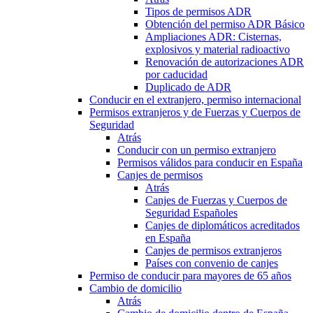
Tipos de permisos ADR
Obtención del permiso ADR Básico
Ampliaciones ADR: Cisternas,
explosivos y material radioactivo
Renovación de autorizaciones ADR
por caducidad
Duplicado de ADR
Conducir en el extranjero, permiso internacional
Permisos extranjeros y de Fuerzas y Cuerpos de
Seguridad
Atrás
Conducir con un permiso extranjero
Permisos válidos para conducir en España
Canjes de permisos
Atrás
Canjes de Fuerzas y Cuerpos de
Seguridad Españoles
Canjes de diplomáticos acreditados
en España
Canjes de permisos extranjeros
Países con convenio de canjes
Permiso de conducir para mayores de 65 años
Cambio de domicilio
Atrás