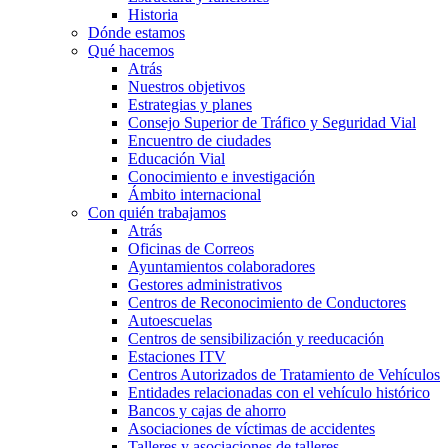
Historia
Dónde estamos
Qué hacemos
Atrás
Nuestros objetivos
Estrategias y planes
Consejo Superior de Tráfico y Seguridad Vial
Encuentro de ciudades
Educación Vial
Conocimiento e investigación
Ámbito internacional
Con quién trabajamos
Atrás
Oficinas de Correos
Ayuntamientos colaboradores
Gestores administrativos
Centros de Reconocimiento de Conductores
Autoescuelas
Centros de sensibilización y reeducación
Estaciones ITV
Centros Autorizados de Tratamiento de Vehículos
Entidades relacionadas con el vehículo histórico
Bancos y cajas de ahorro
Asociaciones de víctimas de accidentes
Talleres y asociaciones de talleres