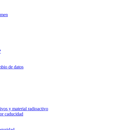
xamen
?
mbio de datos
vos y material radioactivo
or caducidad
eguridad