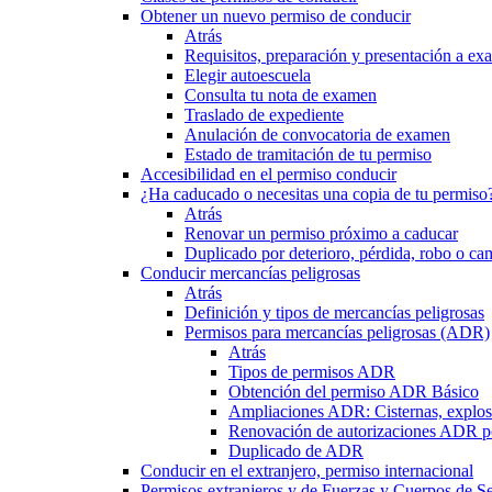
Obtener un nuevo permiso de conducir
Atrás
Requisitos, preparación y presentación a e
Elegir autoescuela
Consulta tu nota de examen
Traslado de expediente
Anulación de convocatoria de examen
Estado de tramitación de tu permiso
Accesibilidad en el permiso conducir
¿Ha caducado o necesitas una copia de tu permiso
Atrás
Renovar un permiso próximo a caducar
Duplicado por deterioro, pérdida, robo o ca
Conducir mercancías peligrosas
Atrás
Definición y tipos de mercancías peligrosas
Permisos para mercancías peligrosas (ADR)
Atrás
Tipos de permisos ADR
Obtención del permiso ADR Básico
Ampliaciones ADR: Cisternas, explosi
Renovación de autorizaciones ADR p
Duplicado de ADR
Conducir en el extranjero, permiso internacional
Permisos extranjeros y de Fuerzas y Cuerpos de S