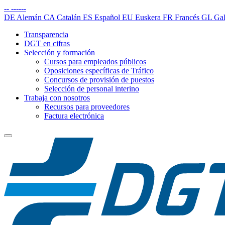
--
------
DE
Alemán
CA
Catalán
ES
Español
EU
Euskera
FR
Francés
GL
Gal
Transparencia
DGT en cifras
Selección y formación
Cursos para empleados públicos
Oposiciones específicas de Tráfico
Concursos de provisión de puestos
Selección de personal interino
Trabaja con nosotros
Recursos para proveedores
Factura electrónica