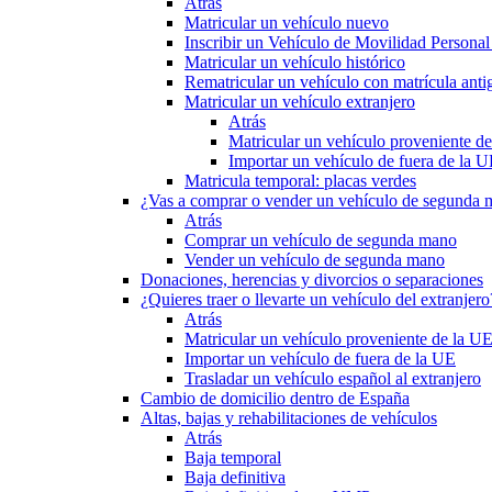
Atrás
Matricular un vehículo nuevo
Inscribir un Vehículo de Movilidad Person
Matricular un vehículo histórico
Rematricular un vehículo con matrícula anti
Matricular un vehículo extranjero
Atrás
Matricular un vehículo proveniente d
Importar un vehículo de fuera de la 
Matricula temporal: placas verdes
¿Vas a comprar o vender un vehículo de segunda
Atrás
Comprar un vehículo de segunda mano
Vender un vehículo de segunda mano
Donaciones, herencias y divorcios o separaciones
¿Quieres traer o llevarte un vehículo del extranjero
Atrás
Matricular un vehículo proveniente de la U
Importar un vehículo de fuera de la UE
Trasladar un vehículo español al extranjero
Cambio de domicilio dentro de España
Altas, bajas y rehabilitaciones de vehículos
Atrás
Baja temporal
Baja definitiva