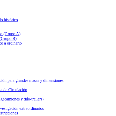
lo histórico
ico (Grupo A)
 (Grupo B)
co a ordinario
ción para grandes masas y dimensiones
a de Circulación
gacamiones y dúo-trailers)
vestigación extraordinarios
estricciones