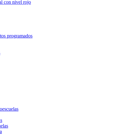
l con nivel rojo
entos programados
s
toescuelas
as
uelas
a