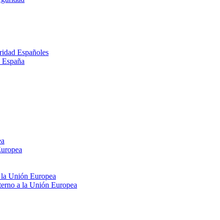
ridad Españoles
n España
ea
Europea
e la Unión Europea
xterno a la Unión Europea