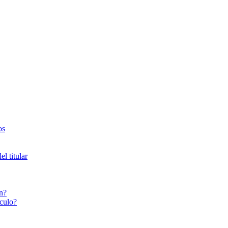
os
l titular
n?
culo?