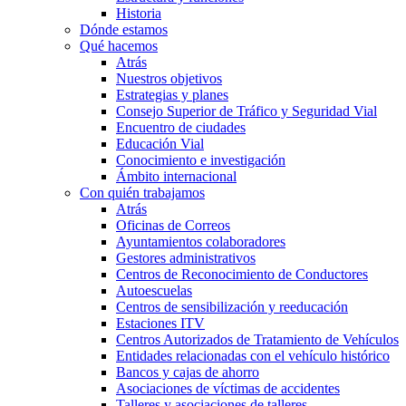
Historia
Dónde estamos
Qué hacemos
Atrás
Nuestros objetivos
Estrategias y planes
Consejo Superior de Tráfico y Seguridad Vial
Encuentro de ciudades
Educación Vial
Conocimiento e investigación
Ámbito internacional
Con quién trabajamos
Atrás
Oficinas de Correos
Ayuntamientos colaboradores
Gestores administrativos
Centros de Reconocimiento de Conductores
Autoescuelas
Centros de sensibilización y reeducación
Estaciones ITV
Centros Autorizados de Tratamiento de Vehículos
Entidades relacionadas con el vehículo histórico
Bancos y cajas de ahorro
Asociaciones de víctimas de accidentes
Talleres y asociaciones de talleres