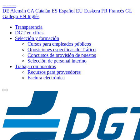
--
------
DE
Alemán
CA
Catalán
ES
Español
EU
Euskera
FR
Francés
GL
Gallego
EN
Inglés
Transparencia
DGT en cifras
Selección y formación
Cursos para empleados públicos
Oposiciones específicas de Tráfico
Concursos de provisión de puestos
Selección de personal interino
Trabaja con nosotros
Recursos para proveedores
Factura electrónica