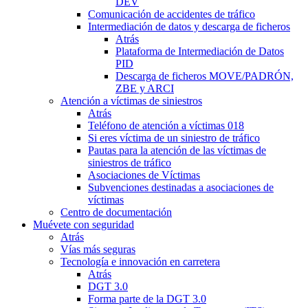
DEV
Comunicación de accidentes de tráfico
Intermediación de datos y descarga de ficheros
Atrás
Plataforma de Intermediación de Datos
PID
Descarga de ficheros MOVE/PADRÓN,
ZBE y ARCI
Atención a víctimas de siniestros
Atrás
Teléfono de atención a víctimas 018
Si eres víctima de un siniestro de tráfico
Pautas para la atención de las víctimas de
siniestros de tráfico
Asociaciones de Víctimas
Subvenciones destinadas a asociaciones de
víctimas
Centro de documentación
Muévete con seguridad
Atrás
Vías más seguras
Tecnología e innovación en carretera
Atrás
DGT 3.0
Forma parte de la DGT 3.0