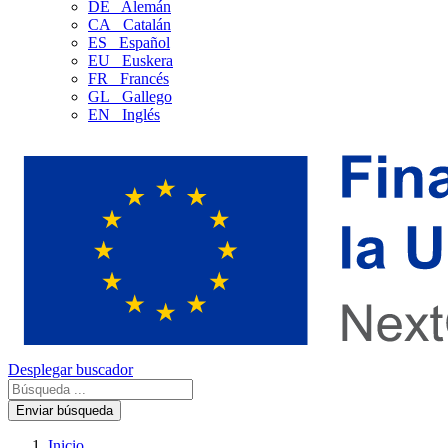
DE
Alemán
CA
Catalán
ES
Español
EU
Euskera
FR
Francés
GL
Gallego
EN
Inglés
Desplegar buscador
Enviar búsqueda
Inicio