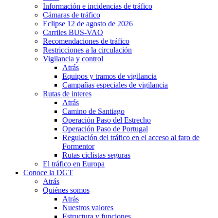
Información e incidencias de tráfico
Cámaras de tráfico
Eclipse 12 de agosto de 2026
Carriles BUS-VAO
Recomendaciones de tráfico
Restricciones a la circulación
Vigilancia y control
Atrás
Equipos y tramos de vigilancia
Campañas especiales de vigilancia
Rutas de interes
Atrás
Camino de Santiago
Operación Paso del Estrecho
Operación Paso de Portugal
Regulación del tráfico en el acceso al faro de
Formentor
Rutas ciclistas seguras
El tráfico en Europa
Conoce la DGT
Atrás
Quiénes somos
Atrás
Nuestros valores
Estructura y funciones