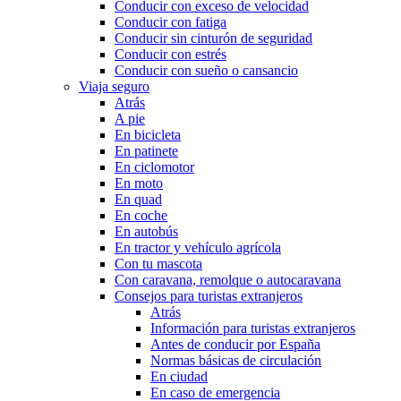
Conducir con exceso de velocidad
Conducir con fatiga
Conducir sin cinturón de seguridad
Conducir con estrés
Conducir con sueño o cansancio
Viaja seguro
Atrás
A pie
En bicicleta
En patinete
En ciclomotor
En moto
En quad
En coche
En autobús
En tractor y vehículo agrícola
Con tu mascota
Con caravana, remolque o autocaravana
Consejos para turistas extranjeros
Atrás
Información para turistas extranjeros
Antes de conducir por España
Normas básicas de circulación
En ciudad
En caso de emergencia