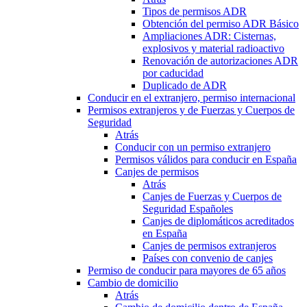
Tipos de permisos ADR
Obtención del permiso ADR Básico
Ampliaciones ADR: Cisternas,
explosivos y material radioactivo
Renovación de autorizaciones ADR
por caducidad
Duplicado de ADR
Conducir en el extranjero, permiso internacional
Permisos extranjeros y de Fuerzas y Cuerpos de
Seguridad
Atrás
Conducir con un permiso extranjero
Permisos válidos para conducir en España
Canjes de permisos
Atrás
Canjes de Fuerzas y Cuerpos de
Seguridad Españoles
Canjes de diplomáticos acreditados
en España
Canjes de permisos extranjeros
Países con convenio de canjes
Permiso de conducir para mayores de 65 años
Cambio de domicilio
Atrás