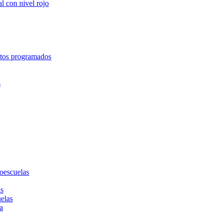
l con nivel rojo
entos programados
s
toescuelas
as
uelas
a