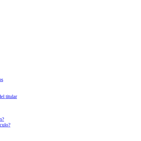
os
l titular
n?
culo?