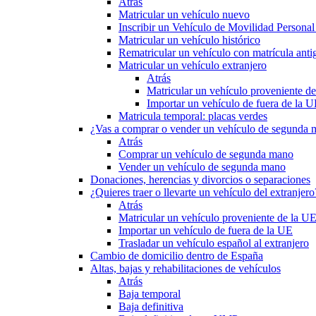
Atrás
Matricular un vehículo nuevo
Inscribir un Vehículo de Movilidad Person
Matricular un vehículo histórico
Rematricular un vehículo con matrícula anti
Matricular un vehículo extranjero
Atrás
Matricular un vehículo proveniente d
Importar un vehículo de fuera de la 
Matricula temporal: placas verdes
¿Vas a comprar o vender un vehículo de segunda
Atrás
Comprar un vehículo de segunda mano
Vender un vehículo de segunda mano
Donaciones, herencias y divorcios o separaciones
¿Quieres traer o llevarte un vehículo del extranjero
Atrás
Matricular un vehículo proveniente de la U
Importar un vehículo de fuera de la UE
Trasladar un vehículo español al extranjero
Cambio de domicilio dentro de España
Altas, bajas y rehabilitaciones de vehículos
Atrás
Baja temporal
Baja definitiva