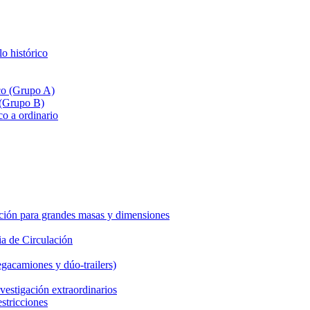
lo histórico
ico (Grupo A)
 (Grupo B)
co a ordinario
ción para grandes masas y dimensiones
a de Circulación
gacamiones y dúo-trailers)
vestigación extraordinarios
estricciones