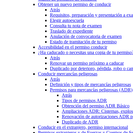
Obtener un nuevo permiso de conducir
Atrás
Requisitos, preparación y presentación a e
Elegir autoescuela
Consulta tu nota de examen
Traslado de expediente
Anulación de convocatoria de examen
Estado de tramitación de tu permiso
Accesibilidad en el permiso conducir
¿Ha caducado o necesitas una copia de tu permiso
Atrás
Renovar un permiso próximo a caducar
Duplicado por deterioro, pérdida, robo o ca
Conducir mercancías peligrosas
Atrás
Definición y tipos de mercancías peligrosas
Permisos para mercancías peligrosas (ADR)
Atrás
Tipos de permisos ADR
Obtención del permiso ADR Básico
Ampliaciones ADR: Cisternas, explosi
Renovación de autorizaciones ADR p
Duplicado de ADR
Conducir en el extranjero, permiso internacional
Permisos extranjeros y de Fuerzas y Cuerpos de S