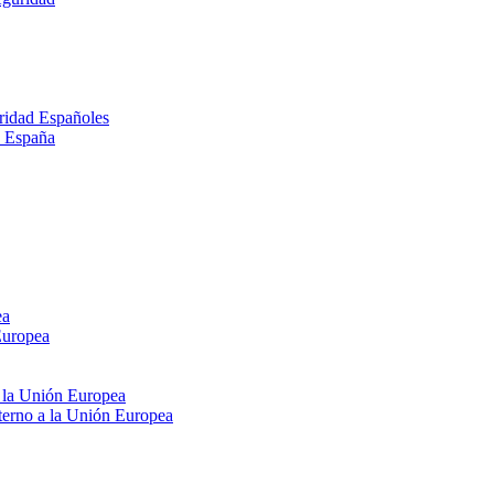
ridad Españoles
n España
ea
Europea
e la Unión Europea
xterno a la Unión Europea