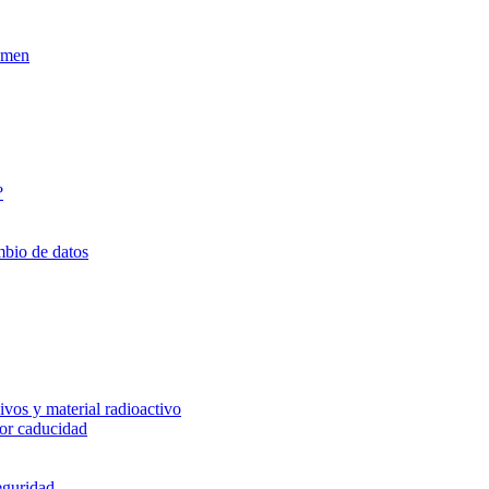
xamen
?
mbio de datos
vos y material radioactivo
or caducidad
eguridad