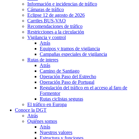
Información e incidencias de tráfico
Cámaras de tráfico
Eclipse 12 de agosto de 2026
Carriles BUS-VAO
Recomendaciones de tráfico
Restricciones a la circulación
Vigilancia y control
Atrás
Equipos y tramos de vigilancia
Campañas especiales de vigilancia
Rutas de interes
Atrás
Camino de Santiago
Operación Paso del Estrecho
Operación Paso de Portugal
Regulación del tráfico en el acceso al faro de
Formentor
Rutas ciclistas seguras
El tráfico en Europa
Conoce la DGT
Atrás
Quiénes somos
Atrás
Nuestros valores
Estructura y funciones