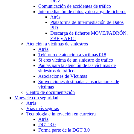
DEV
Comunicación de accidentes de tráfico
Intermediación de datos y descarga de ficheros
Atrás
Plataforma de Intermediación de Datos
PID
Descarga de ficheros MOVE/PADRÓN,
ZBE y ARCI
Atención a víctimas de siniestros
Atrás
Teléfono de atención a víctimas 018
Si eres víctima de un siniestro de tráfico
Pautas para la atención de las víctimas de
siniestros de tráfico
Asociaciones de Víctimas
Subvenciones destinadas a asociaciones de
víctimas
Centro de documentación
Muévete con seguridad
Atrás
Vías más seguras
Tecnología e innovación en carretera
Atrás
DGT 3.0
Forma parte de la DGT 3.0