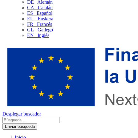
DE
Alemán
CA
Catalán
ES
Español
EU
Euskera
FR
Francés
GL
Gallego
EN
Inglés
Desplegar buscador
Enviar búsqueda
Inicio