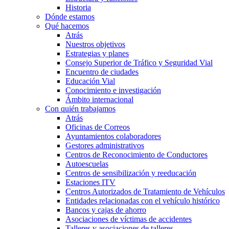
Historia
Dónde estamos
Qué hacemos
Atrás
Nuestros objetivos
Estrategias y planes
Consejo Superior de Tráfico y Seguridad Vial
Encuentro de ciudades
Educación Vial
Conocimiento e investigación
Ámbito internacional
Con quién trabajamos
Atrás
Oficinas de Correos
Ayuntamientos colaboradores
Gestores administrativos
Centros de Reconocimiento de Conductores
Autoescuelas
Centros de sensibilización y reeducación
Estaciones ITV
Centros Autorizados de Tratamiento de Vehículos
Entidades relacionadas con el vehículo histórico
Bancos y cajas de ahorro
Asociaciones de víctimas de accidentes
Talleres y asociaciones de talleres