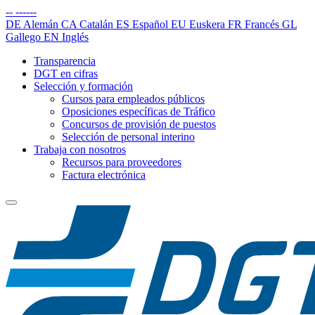
--
------
DE
Alemán
CA
Catalán
ES
Español
EU
Euskera
FR
Francés
GL
Gallego
EN
Inglés
Transparencia
DGT en cifras
Selección y formación
Cursos para empleados públicos
Oposiciones específicas de Tráfico
Concursos de provisión de puestos
Selección de personal interino
Trabaja con nosotros
Recursos para proveedores
Factura electrónica