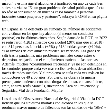
mayor” y estima que el alcohol está implicado en uno de cada tres
siniestros viales: “Es un gran problema de salud pública que afecta
no sólo al consumidor, en muchos casos también a personas
inocentes como pasajeros y peatones”, subraya la OMS en su página
web.
En España se ha detectado un aumento del número de accidentes
con víctimas en los que hay alcohol (al menos un conductor
positivo) en los últimos cinco años. Según datos de la DGT, en 2022
se registraron 4.283 siniestros con alcohol (20% más que en 2018),
con 312 personas fallecidas (+5%) y 518 heridas graves (+10%).
“Las razones de este aumento pueden ser variadas. Las ganas de
salir tras la pandemia, más problemas mentales como estrés o
depresión, relajación en el cumplimiento estricto de las normas...
Además, muchos “consumidores frecuentes” ya no son detenidos en
los controles porque cada vez más reciben avisos de su ubicación a
través de redes sociales. Y el problema se sitúa cada vez más en los
conductores de 40 a 50 años. Por cierto, se observa la misma
preocupante tendencia con otras drogas de abuso, con ansiolíticos,
etc.”, analiza Jesús Monclús, director del Área de Prevención y
Seguridad Vial de la Fundación Mapfre.
Los datos del Observatorio Nacional de Seguridad Vial de la DGT
indican que los siniestros mortales con alcohol en los que se
producen mayor número de fallecidos son las salidas de vía (58%) y