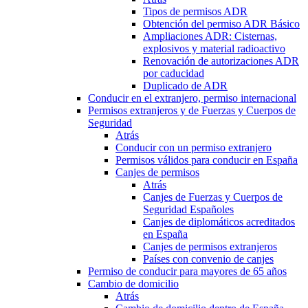
Tipos de permisos ADR
Obtención del permiso ADR Básico
Ampliaciones ADR: Cisternas,
explosivos y material radioactivo
Renovación de autorizaciones ADR
por caducidad
Duplicado de ADR
Conducir en el extranjero, permiso internacional
Permisos extranjeros y de Fuerzas y Cuerpos de
Seguridad
Atrás
Conducir con un permiso extranjero
Permisos válidos para conducir en España
Canjes de permisos
Atrás
Canjes de Fuerzas y Cuerpos de
Seguridad Españoles
Canjes de diplomáticos acreditados
en España
Canjes de permisos extranjeros
Países con convenio de canjes
Permiso de conducir para mayores de 65 años
Cambio de domicilio
Atrás