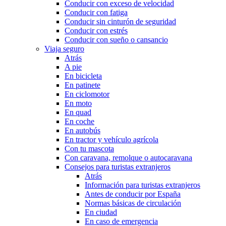
Conducir con exceso de velocidad
Conducir con fatiga
Conducir sin cinturón de seguridad
Conducir con estrés
Conducir con sueño o cansancio
Viaja seguro
Atrás
A pie
En bicicleta
En patinete
En ciclomotor
En moto
En quad
En coche
En autobús
En tractor y vehículo agrícola
Con tu mascota
Con caravana, remolque o autocaravana
Consejos para turistas extranjeros
Atrás
Información para turistas extranjeros
Antes de conducir por España
Normas básicas de circulación
En ciudad
En caso de emergencia