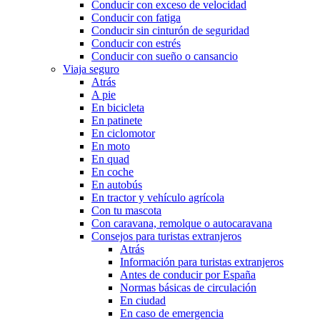
Conducir con exceso de velocidad
Conducir con fatiga
Conducir sin cinturón de seguridad
Conducir con estrés
Conducir con sueño o cansancio
Viaja seguro
Atrás
A pie
En bicicleta
En patinete
En ciclomotor
En moto
En quad
En coche
En autobús
En tractor y vehículo agrícola
Con tu mascota
Con caravana, remolque o autocaravana
Consejos para turistas extranjeros
Atrás
Información para turistas extranjeros
Antes de conducir por España
Normas básicas de circulación
En ciudad
En caso de emergencia