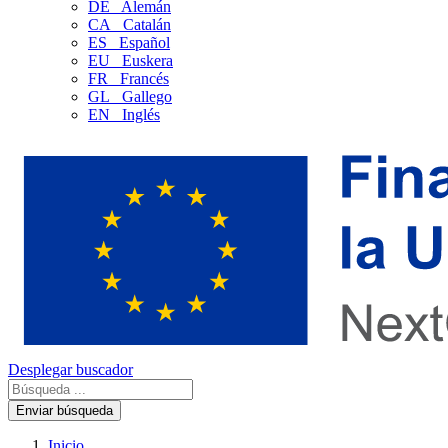
DE
Alemán
CA
Catalán
ES
Español
EU
Euskera
FR
Francés
GL
Gallego
EN
Inglés
Desplegar buscador
Enviar búsqueda
Inicio