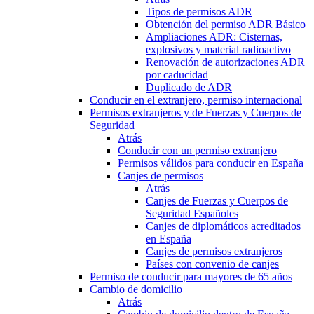
Tipos de permisos ADR
Obtención del permiso ADR Básico
Ampliaciones ADR: Cisternas,
explosivos y material radioactivo
Renovación de autorizaciones ADR
por caducidad
Duplicado de ADR
Conducir en el extranjero, permiso internacional
Permisos extranjeros y de Fuerzas y Cuerpos de
Seguridad
Atrás
Conducir con un permiso extranjero
Permisos válidos para conducir en España
Canjes de permisos
Atrás
Canjes de Fuerzas y Cuerpos de
Seguridad Españoles
Canjes de diplomáticos acreditados
en España
Canjes de permisos extranjeros
Países con convenio de canjes
Permiso de conducir para mayores de 65 años
Cambio de domicilio
Atrás