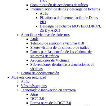
DEV
Comunicación de accidentes de tráfico
Intermediación de datos y descarga de ficheros
Atrás
Plataforma de Intermediación de Datos
PID
Descarga de ficheros MOVE/PADRÓN,
ZBE y ARCI
Atención a víctimas de siniestros
Atrás
Teléfono de atención a víctimas 018
Si eres víctima de un siniestro de tráfico
Pautas para la atención de las víctimas de
siniestros de tráfico
Asociaciones de Víctimas
Subvenciones destinadas a asociaciones de
víctimas
Centro de documentación
Muévete con seguridad
Atrás
Vías más seguras
Tecnología e innovación en carretera
Atrás
DGT 3.0
Forma parte de la DGT 3.0