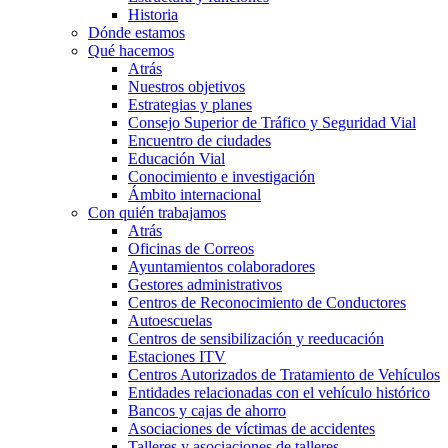
Historia
Dónde estamos
Qué hacemos
Atrás
Nuestros objetivos
Estrategias y planes
Consejo Superior de Tráfico y Seguridad Vial
Encuentro de ciudades
Educación Vial
Conocimiento e investigación
Ámbito internacional
Con quién trabajamos
Atrás
Oficinas de Correos
Ayuntamientos colaboradores
Gestores administrativos
Centros de Reconocimiento de Conductores
Autoescuelas
Centros de sensibilización y reeducación
Estaciones ITV
Centros Autorizados de Tratamiento de Vehículos
Entidades relacionadas con el vehículo histórico
Bancos y cajas de ahorro
Asociaciones de víctimas de accidentes
Talleres y asociaciones de talleres