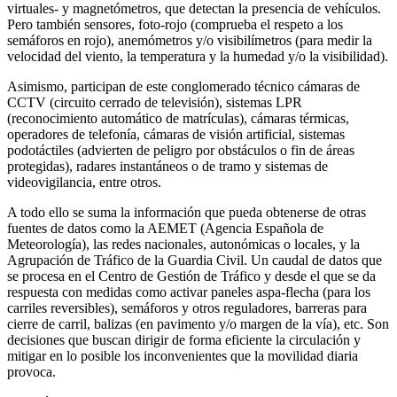
virtuales- y magnetómetros, que detectan la presencia de vehículos.
Pero también sensores, foto-rojo (comprueba el respeto a los
semáforos en rojo), anemómetros y/o visibilímetros (para medir la
velocidad del viento, la temperatura y la humedad y/o la visibilidad).
Asimismo, participan de este conglomerado técnico cámaras de
CCTV (circuito cerrado de televisión), sistemas LPR
(reconocimiento automático de matrículas), cámaras térmicas,
operadores de telefonía, cámaras de visión artificial, sistemas
podotáctiles (advierten de peligro por obstáculos o fin de áreas
protegidas), radares instantáneos o de tramo y sistemas de
videovigilancia, entre otros.
A todo ello se suma la información que pueda obtenerse de otras
fuentes de datos como la AEMET (Agencia Española de
Meteorología), las redes nacionales, autonómicas o locales, y la
Agrupación de Tráfico de la Guardia Civil. Un caudal de datos que
se procesa en el Centro de Gestión de Tráfico y desde el que se da
respuesta con medidas como activar paneles aspa-flecha (para los
carriles reversibles), semáforos y otros reguladores, barreras para
cierre de carril, balizas (en pavimento y/o margen de la vía), etc. Son
decisiones que buscan dirigir de forma eficiente la circulación y
mitigar en lo posible los inconvenientes que la movilidad diaria
provoca.