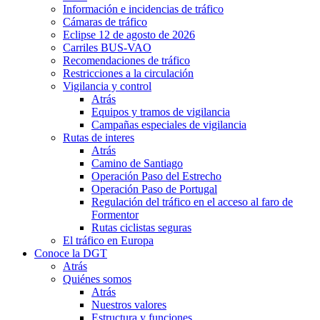
Información e incidencias de tráfico
Cámaras de tráfico
Eclipse 12 de agosto de 2026
Carriles BUS-VAO
Recomendaciones de tráfico
Restricciones a la circulación
Vigilancia y control
Atrás
Equipos y tramos de vigilancia
Campañas especiales de vigilancia
Rutas de interes
Atrás
Camino de Santiago
Operación Paso del Estrecho
Operación Paso de Portugal
Regulación del tráfico en el acceso al faro de
Formentor
Rutas ciclistas seguras
El tráfico en Europa
Conoce la DGT
Atrás
Quiénes somos
Atrás
Nuestros valores
Estructura y funciones