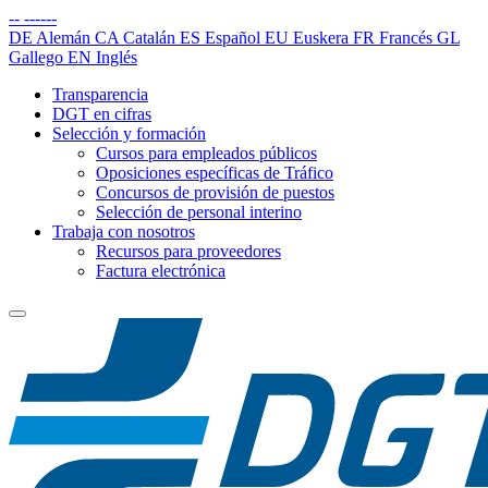
--
------
DE
Alemán
CA
Catalán
ES
Español
EU
Euskera
FR
Francés
GL
Gallego
EN
Inglés
Transparencia
DGT en cifras
Selección y formación
Cursos para empleados públicos
Oposiciones específicas de Tráfico
Concursos de provisión de puestos
Selección de personal interino
Trabaja con nosotros
Recursos para proveedores
Factura electrónica