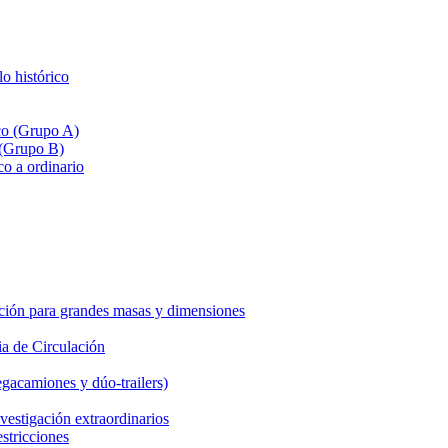
lo histórico
ico (Grupo A)
 (Grupo B)
co a ordinario
ción para grandes masas y dimensiones
a de Circulación
gacamiones y dúo-trailers)
vestigación extraordinarios
estricciones