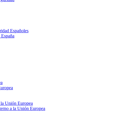
ridad Españoles
n España
ea
Europea
e la Unión Europea
xterno a la Unión Europea