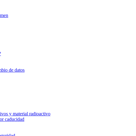
xamen
?
mbio de datos
vos y material radioactivo
or caducidad
eguridad