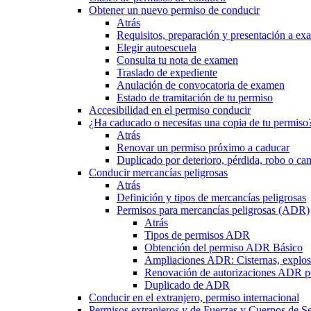
Obtener un nuevo permiso de conducir
Atrás
Requisitos, preparación y presentación a e
Elegir autoescuela
Consulta tu nota de examen
Traslado de expediente
Anulación de convocatoria de examen
Estado de tramitación de tu permiso
Accesibilidad en el permiso conducir
¿Ha caducado o necesitas una copia de tu permiso
Atrás
Renovar un permiso próximo a caducar
Duplicado por deterioro, pérdida, robo o ca
Conducir mercancías peligrosas
Atrás
Definición y tipos de mercancías peligrosas
Permisos para mercancías peligrosas (ADR)
Atrás
Tipos de permisos ADR
Obtención del permiso ADR Básico
Ampliaciones ADR: Cisternas, explosi
Renovación de autorizaciones ADR p
Duplicado de ADR
Conducir en el extranjero, permiso internacional
Permisos extranjeros y de Fuerzas y Cuerpos de S