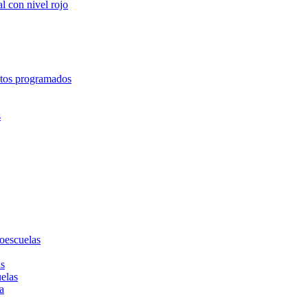
l con nivel rojo
entos programados
s
toescuelas
as
uelas
a