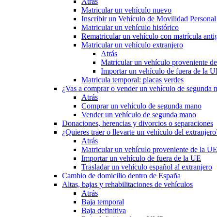
Atrás
Matricular un vehículo nuevo
Inscribir un Vehículo de Movilidad Person
Matricular un vehículo histórico
Rematricular un vehículo con matrícula anti
Matricular un vehículo extranjero
Atrás
Matricular un vehículo proveniente d
Importar un vehículo de fuera de la 
Matricula temporal: placas verdes
¿Vas a comprar o vender un vehículo de segunda
Atrás
Comprar un vehículo de segunda mano
Vender un vehículo de segunda mano
Donaciones, herencias y divorcios o separaciones
¿Quieres traer o llevarte un vehículo del extranjero
Atrás
Matricular un vehículo proveniente de la U
Importar un vehículo de fuera de la UE
Trasladar un vehículo español al extranjero
Cambio de domicilio dentro de España
Altas, bajas y rehabilitaciones de vehículos
Atrás
Baja temporal
Baja definitiva