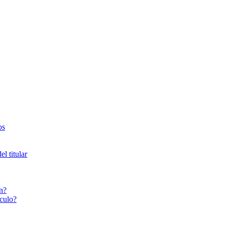
os
l titular
n?
culo?