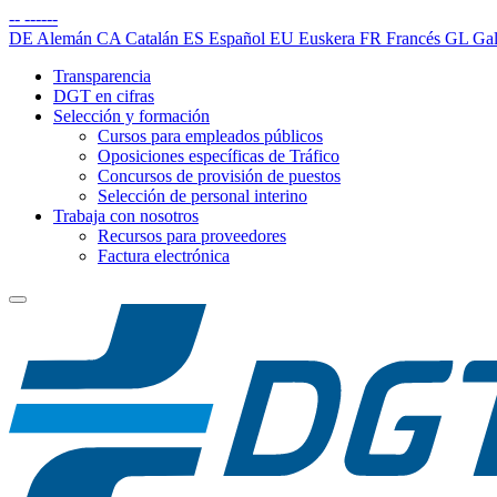
--
------
DE
Alemán
CA
Catalán
ES
Español
EU
Euskera
FR
Francés
GL
Gal
Transparencia
DGT en cifras
Selección y formación
Cursos para empleados públicos
Oposiciones específicas de Tráfico
Concursos de provisión de puestos
Selección de personal interino
Trabaja con nosotros
Recursos para proveedores
Factura electrónica