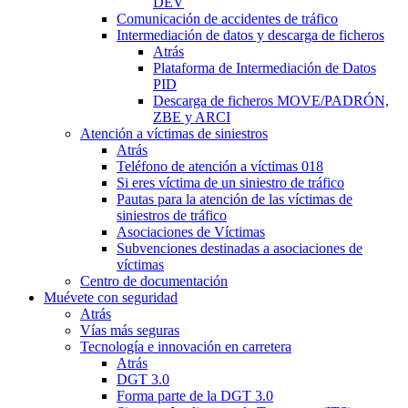
DEV
Comunicación de accidentes de tráfico
Intermediación de datos y descarga de ficheros
Atrás
Plataforma de Intermediación de Datos
PID
Descarga de ficheros MOVE/PADRÓN,
ZBE y ARCI
Atención a víctimas de siniestros
Atrás
Teléfono de atención a víctimas 018
Si eres víctima de un siniestro de tráfico
Pautas para la atención de las víctimas de
siniestros de tráfico
Asociaciones de Víctimas
Subvenciones destinadas a asociaciones de
víctimas
Centro de documentación
Muévete con seguridad
Atrás
Vías más seguras
Tecnología e innovación en carretera
Atrás
DGT 3.0
Forma parte de la DGT 3.0