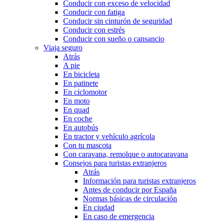
Conducir con exceso de velocidad
Conducir con fatiga
Conducir sin cinturón de seguridad
Conducir con estrés
Conducir con sueño o cansancio
Viaja seguro
Atrás
A pie
En bicicleta
En patinete
En ciclomotor
En moto
En quad
En coche
En autobús
En tractor y vehículo agrícola
Con tu mascota
Con caravana, remolque o autocaravana
Consejos para turistas extranjeros
Atrás
Información para turistas extranjeros
Antes de conducir por España
Normas básicas de circulación
En ciudad
En caso de emergencia