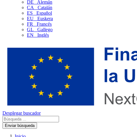
DE
Alemán
CA
Catalán
ES
Español
EU
Euskera
FR
Francés
GL
Gallego
EN
Inglés
Desplegar buscador
Enviar búsqueda
Inicio