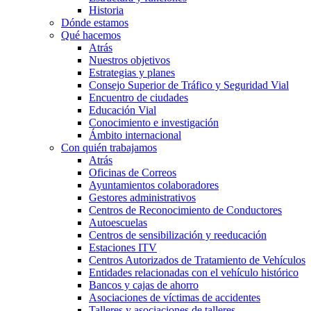
Historia
Dónde estamos
Qué hacemos
Atrás
Nuestros objetivos
Estrategias y planes
Consejo Superior de Tráfico y Seguridad Vial
Encuentro de ciudades
Educación Vial
Conocimiento e investigación
Ámbito internacional
Con quién trabajamos
Atrás
Oficinas de Correos
Ayuntamientos colaboradores
Gestores administrativos
Centros de Reconocimiento de Conductores
Autoescuelas
Centros de sensibilización y reeducación
Estaciones ITV
Centros Autorizados de Tratamiento de Vehículos
Entidades relacionadas con el vehículo histórico
Bancos y cajas de ahorro
Asociaciones de víctimas de accidentes
Talleres y asociaciones de talleres