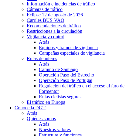
Información e incidencias de tráfico
Cámaras de tráfico
Eclipse 12 de agosto de 2026
Carriles BUS-VAO
Recomendaciones de tráfico
Restricciones a la circulación
Vigilancia y control
Atrás
Equipos y tramos de vigilancia
Campañas especiales de vigilancia
Rutas de interes
Atrás
Camino de Santiago
Operación Paso del Estrecho
Operación Paso de Portugal
Regulación del tráfico en el acceso al faro de
Formentor
Rutas ciclistas seguras
El tráfico en Europa
Conoce la DGT
Atrás
Quiénes somos
Atrás
Nuestros valores
Estructura y funciones