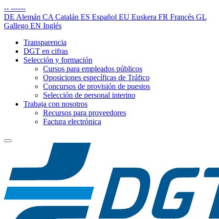
--
------
DE
Alemán
CA
Catalán
ES
Español
EU
Euskera
FR
Francés
GL
Gallego
EN
Inglés
Transparencia
DGT en cifras
Selección y formación
Cursos para empleados públicos
Oposiciones específicas de Tráfico
Concursos de provisión de puestos
Selección de personal interino
Trabaja con nosotros
Recursos para proveedores
Factura electrónica