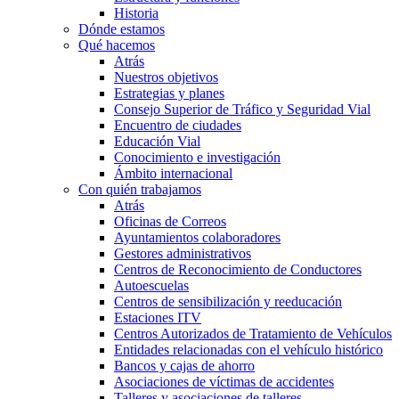
Historia
Dónde estamos
Qué hacemos
Atrás
Nuestros objetivos
Estrategias y planes
Consejo Superior de Tráfico y Seguridad Vial
Encuentro de ciudades
Educación Vial
Conocimiento e investigación
Ámbito internacional
Con quién trabajamos
Atrás
Oficinas de Correos
Ayuntamientos colaboradores
Gestores administrativos
Centros de Reconocimiento de Conductores
Autoescuelas
Centros de sensibilización y reeducación
Estaciones ITV
Centros Autorizados de Tratamiento de Vehículos
Entidades relacionadas con el vehículo histórico
Bancos y cajas de ahorro
Asociaciones de víctimas de accidentes
Talleres y asociaciones de talleres