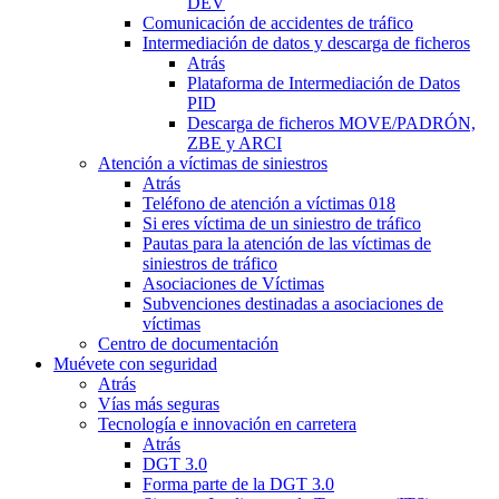
DEV
Comunicación de accidentes de tráfico
Intermediación de datos y descarga de ficheros
Atrás
Plataforma de Intermediación de Datos
PID
Descarga de ficheros MOVE/PADRÓN,
ZBE y ARCI
Atención a víctimas de siniestros
Atrás
Teléfono de atención a víctimas 018
Si eres víctima de un siniestro de tráfico
Pautas para la atención de las víctimas de
siniestros de tráfico
Asociaciones de Víctimas
Subvenciones destinadas a asociaciones de
víctimas
Centro de documentación
Muévete con seguridad
Atrás
Vías más seguras
Tecnología e innovación en carretera
Atrás
DGT 3.0
Forma parte de la DGT 3.0