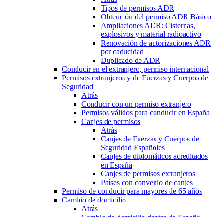
Tipos de permisos ADR
Obtención del permiso ADR Básico
Ampliaciones ADR: Cisternas,
explosivos y material radioactivo
Renovación de autorizaciones ADR
por caducidad
Duplicado de ADR
Conducir en el extranjero, permiso internacional
Permisos extranjeros y de Fuerzas y Cuerpos de
Seguridad
Atrás
Conducir con un permiso extranjero
Permisos válidos para conducir en España
Canjes de permisos
Atrás
Canjes de Fuerzas y Cuerpos de
Seguridad Españoles
Canjes de diplomáticos acreditados
en España
Canjes de permisos extranjeros
Países con convenio de canjes
Permiso de conducir para mayores de 65 años
Cambio de domicilio
Atrás