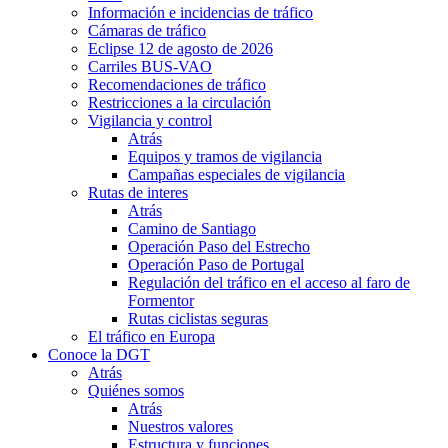
Información e incidencias de tráfico
Cámaras de tráfico
Eclipse 12 de agosto de 2026
Carriles BUS-VAO
Recomendaciones de tráfico
Restricciones a la circulación
Vigilancia y control
Atrás
Equipos y tramos de vigilancia
Campañas especiales de vigilancia
Rutas de interes
Atrás
Camino de Santiago
Operación Paso del Estrecho
Operación Paso de Portugal
Regulación del tráfico en el acceso al faro de
Formentor
Rutas ciclistas seguras
El tráfico en Europa
Conoce la DGT
Atrás
Quiénes somos
Atrás
Nuestros valores
Estructura y funciones