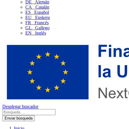
DE
Alemán
CA
Catalán
ES
Español
EU
Euskera
FR
Francés
GL
Gallego
EN
Inglés
Desplegar buscador
Enviar búsqueda
Inicio