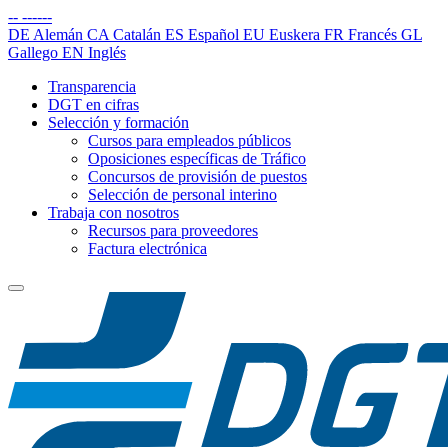
--
------
DE
Alemán
CA
Catalán
ES
Español
EU
Euskera
FR
Francés
GL
Gallego
EN
Inglés
Transparencia
DGT en cifras
Selección y formación
Cursos para empleados públicos
Oposiciones específicas de Tráfico
Concursos de provisión de puestos
Selección de personal interino
Trabaja con nosotros
Recursos para proveedores
Factura electrónica