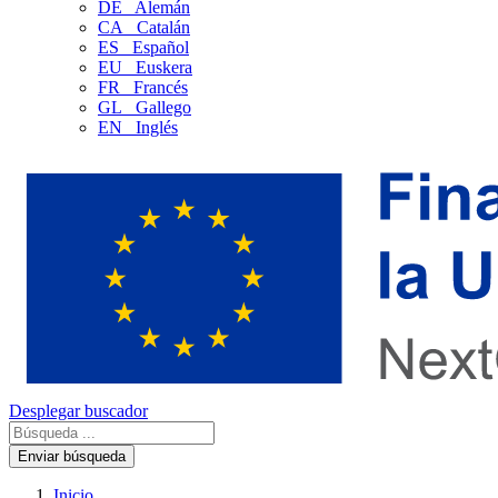
DE
Alemán
CA
Catalán
ES
Español
EU
Euskera
FR
Francés
GL
Gallego
EN
Inglés
Desplegar buscador
Enviar búsqueda
Inicio