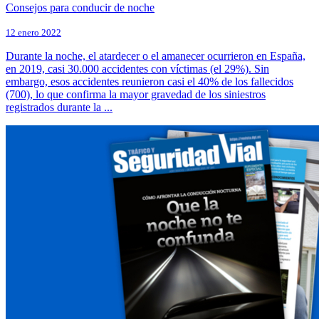
Consejos para conducir de noche
12 enero 2022
Durante la noche, el atardecer o el amanecer ocurrieron en España,
en 2019, casi 30.000 accidentes con víctimas (el 29%). Sin
embargo, esos accidentes reunieron casi el 40% de los fallecidos
(700), lo que confirma la mayor gravedad de los siniestros
registrados durante la ...