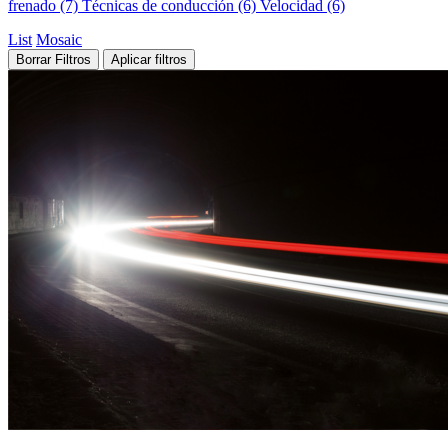
frenado (7)
Técnicas de conducción (6)
Velocidad (6)
List
Mosaic
Borrar Filtros
Aplicar filtros