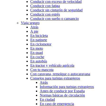
Conducir con exceso de velocidad
Conducir con fatiga
Conducir sin cinturón de seguridad
Conducir con estrés
Conducir con sueño o cansancio
Viaja seguro
Atrás
A pie
En bicicleta
En patinete
En ciclomotor
En moto
En quad
En coche
En autobús
En tractor y vehículo agrícola
Con tu mascota
Con caravana, remolque o autocaravana
Consejos para turistas extranjeros
Atrás
Información para turistas extranjeros
Antes de conducir por España
Normas básicas de circulación
En ciudad
En caso de emergencia