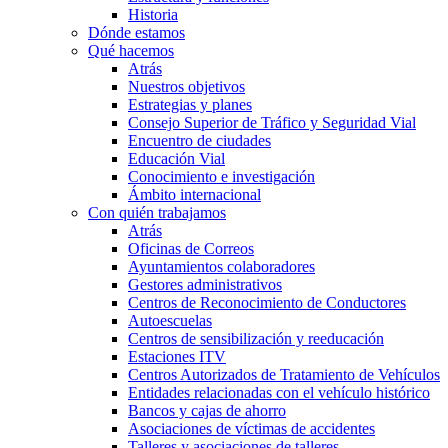
Historia
Dónde estamos
Qué hacemos
Atrás
Nuestros objetivos
Estrategias y planes
Consejo Superior de Tráfico y Seguridad Vial
Encuentro de ciudades
Educación Vial
Conocimiento e investigación
Ámbito internacional
Con quién trabajamos
Atrás
Oficinas de Correos
Ayuntamientos colaboradores
Gestores administrativos
Centros de Reconocimiento de Conductores
Autoescuelas
Centros de sensibilización y reeducación
Estaciones ITV
Centros Autorizados de Tratamiento de Vehículos
Entidades relacionadas con el vehículo histórico
Bancos y cajas de ahorro
Asociaciones de víctimas de accidentes
Talleres y asociaciones de talleres