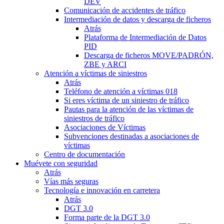
DEV
Comunicación de accidentes de tráfico
Intermediación de datos y descarga de ficheros
Atrás
Plataforma de Intermediación de Datos
PID
Descarga de ficheros MOVE/PADRÓN,
ZBE y ARCI
Atención a víctimas de siniestros
Atrás
Teléfono de atención a víctimas 018
Si eres víctima de un siniestro de tráfico
Pautas para la atención de las víctimas de
siniestros de tráfico
Asociaciones de Víctimas
Subvenciones destinadas a asociaciones de
víctimas
Centro de documentación
Muévete con seguridad
Atrás
Vías más seguras
Tecnología e innovación en carretera
Atrás
DGT 3.0
Forma parte de la DGT 3.0