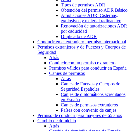
Tipos de permisos ADR
Obtención del permiso ADR Básico
Ampliaciones ADR: Cisternas,
explosivos y material radioactivo
Renovación de autorizaciones ADR
por caducidad
Duplicado de ADR
Conducir en el extranjero, permiso internacional
Permisos extranjeros y de Fuerzas y Cuerpos de
Seguridad
Atrás
Conducir con un permiso extranjero
Permisos válidos para conducir en España
Canjes de permisos
Atrás
Canjes de Fuerzas y Cuerpos de
Seguridad Españoles
Canjes de diplomáticos acreditados
en España
Canjes de permisos extranjeros
Países con convenio de canjes
Permiso de conducir para mayores de 65 años
Cambio de domicilio
Atrás