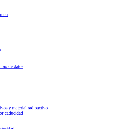
xamen
?
mbio de datos
vos y material radioactivo
or caducidad
eguridad