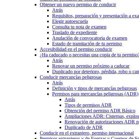
Obtener un nuevo permiso de conducir
Atrás
Requisitos, preparación y presentación a e
Elegir autoescuela
Consulta tu nota de examen
Traslado de expediente
Anulación de convocatoria de examen
Estado de tramitación de tu permiso
Accesibilidad en el permiso conducir
¿Ha caducado o necesitas una copia de tu permiso
Atrás
Renovar un permiso próximo a caducar
Duplicado por deterioro, pérdida, robo o ca
Conducir mercancías peligrosas
Atrás
Definición y tipos de mercancías peligrosas
Permisos para mercancías peligrosas (ADR)
Atrás
Tipos de permisos ADR
Obtención del permiso ADR Básico
Ampliaciones ADR: Cisternas, explosi
Renovación de autorizaciones ADR p
Duplicado de ADR
Conducir en el extranjero, permiso internacional
Permisos extranjeros y de Fuerzas y Cuerpos de S