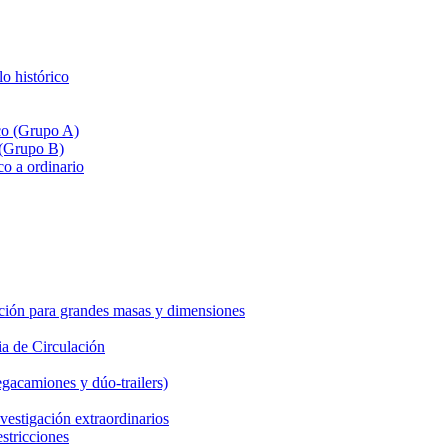
lo histórico
ico (Grupo A)
 (Grupo B)
co a ordinario
ción para grandes masas y dimensiones
a de Circulación
gacamiones y dúo-trailers)
vestigación extraordinarios
estricciones