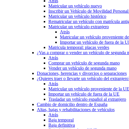
Atrás
Matricular un vehículo nuevo
Inscribir un Vehículo de Movilidad Person
Matricular un vehículo histórico
Rematricular un vehículo con matrícula anti
Matricular un vehículo extranjero
Atrás
Matricular un vehículo proveniente d
Importar un vehículo de fuera de la 
Matricula temporal: placas verdes
¿Vas a comprar o vender un vehículo de segunda
Atrás
Comprar un vehículo de segunda mano
Vender un vehículo de segunda mano
Donaciones, herencias y divorcios o separaciones
¿Quieres traer o llevarte un vehículo del extranjero
Atrás
Matricular un vehículo proveniente de la U
Importar un vehículo de fuera de la UE
Trasladar un vehículo español al extranjero
Cambio de domicilio dentro de España
Altas, bajas y rehabilitaciones de vehículos
Atrás
Baja temporal
Baja definitiva