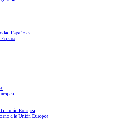
ridad Españoles
n España
ea
Europea
e la Unión Europea
xterno a la Unión Europea