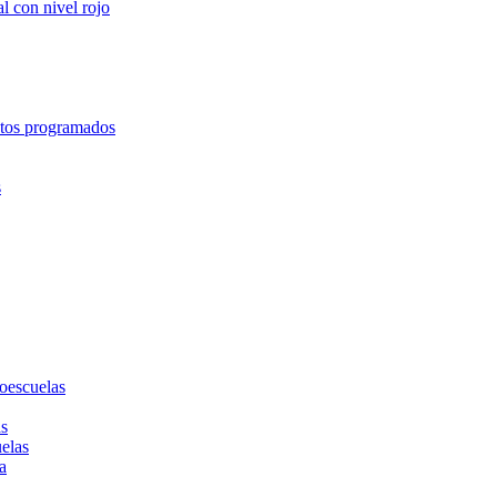
l con nivel rojo
entos programados
s
toescuelas
as
uelas
a