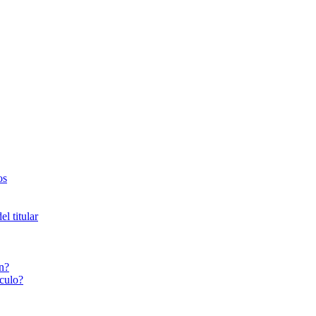
os
l titular
n?
culo?