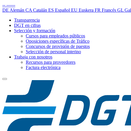
--
------
DE
Alemán
CA
Catalán
ES
Español
EU
Euskera
FR
Francés
GL
Gal
Transparencia
DGT en cifras
Selección y formación
Cursos para empleados públicos
Oposiciones específicas de Tráfico
Concursos de provisión de puestos
Selección de personal interino
Trabaja con nosotros
Recursos para proveedores
Factura electrónica