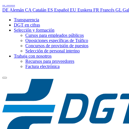
--
------
DE
Alemán
CA
Catalán
ES
Español
EU
Euskera
FR
Francés
GL
Gal
Transparencia
DGT en cifras
Selección y formación
Cursos para empleados públicos
Oposiciones específicas de Tráfico
Concursos de provisión de puestos
Selección de personal interino
Trabaja con nosotros
Recursos para proveedores
Factura electrónica