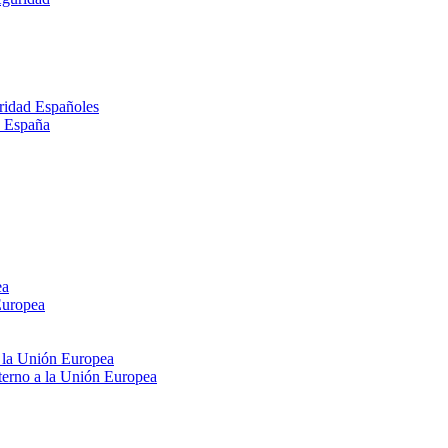
ridad Españoles
n España
ea
Europea
e la Unión Europea
xterno a la Unión Europea