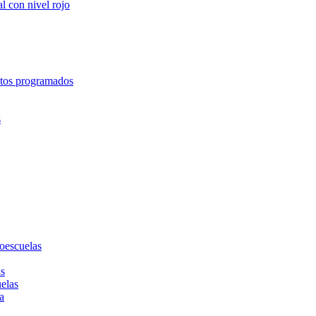
l con nivel rojo
entos programados
s
toescuelas
as
uelas
a