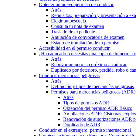
Obtener un nuevo permiso de conducir
Atrás
Requisitos, preparación y presentación a e
Elegir autoescuela
Consulta tu nota de examen
Traslado de expediente
Anulación de convocatoria de examen
Estado de tramitación de tu permiso
Accesibilidad en el permiso conducir
¿Ha caducado o necesitas una copia de tu permiso
Atrás
Renovar un permiso próximo a caducar
Duplicado por deterioro, pérdida, robo o ca
Conducir mercancías peligrosas
Atrás
Definición y tipos de mercancías peligrosas
Permisos para mercancías peligrosas (ADR)
Atrás
Tipos de permisos ADR
Obtención del permiso ADR Básico
Ampliaciones ADR: Cisternas, explosi
Renovación de autorizaciones ADR p
Duplicado de ADR
Conducir en el extranjero, permiso internacional
Permisos extranjeros y de Fuerzas y Cuerpos de S