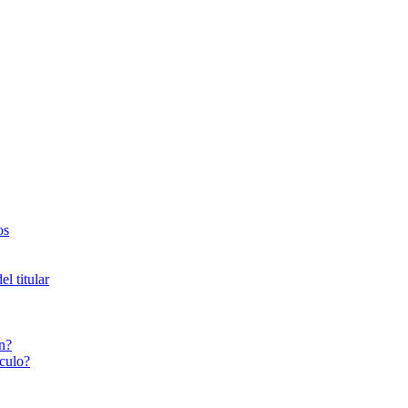
os
l titular
n?
culo?