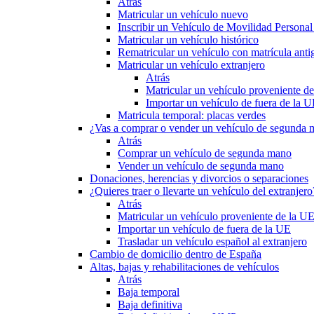
Atrás
Matricular un vehículo nuevo
Inscribir un Vehículo de Movilidad Person
Matricular un vehículo histórico
Rematricular un vehículo con matrícula anti
Matricular un vehículo extranjero
Atrás
Matricular un vehículo proveniente d
Importar un vehículo de fuera de la 
Matricula temporal: placas verdes
¿Vas a comprar o vender un vehículo de segunda
Atrás
Comprar un vehículo de segunda mano
Vender un vehículo de segunda mano
Donaciones, herencias y divorcios o separaciones
¿Quieres traer o llevarte un vehículo del extranjero
Atrás
Matricular un vehículo proveniente de la U
Importar un vehículo de fuera de la UE
Trasladar un vehículo español al extranjero
Cambio de domicilio dentro de España
Altas, bajas y rehabilitaciones de vehículos
Atrás
Baja temporal
Baja definitiva