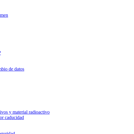
xamen
?
mbio de datos
vos y material radioactivo
or caducidad
eguridad