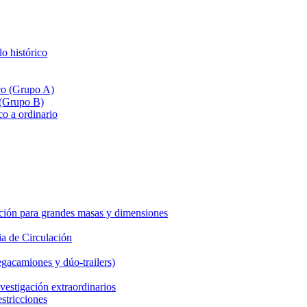
lo histórico
ico (Grupo A)
 (Grupo B)
co a ordinario
ción para grandes masas y dimensiones
a de Circulación
gacamiones y dúo-trailers)
vestigación extraordinarios
estricciones