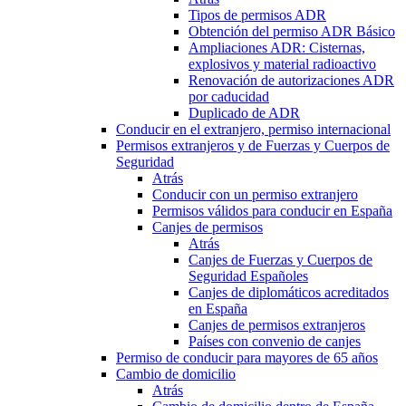
Tipos de permisos ADR
Obtención del permiso ADR Básico
Ampliaciones ADR: Cisternas,
explosivos y material radioactivo
Renovación de autorizaciones ADR
por caducidad
Duplicado de ADR
Conducir en el extranjero, permiso internacional
Permisos extranjeros y de Fuerzas y Cuerpos de
Seguridad
Atrás
Conducir con un permiso extranjero
Permisos válidos para conducir en España
Canjes de permisos
Atrás
Canjes de Fuerzas y Cuerpos de
Seguridad Españoles
Canjes de diplomáticos acreditados
en España
Canjes de permisos extranjeros
Países con convenio de canjes
Permiso de conducir para mayores de 65 años
Cambio de domicilio
Atrás