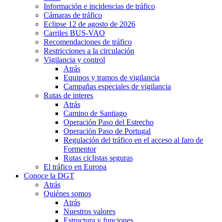
Información e incidencias de tráfico
Cámaras de tráfico
Eclipse 12 de agosto de 2026
Carriles BUS-VAO
Recomendaciones de tráfico
Restricciones a la circulación
Vigilancia y control
Atrás
Equipos y tramos de vigilancia
Campañas especiales de vigilancia
Rutas de interes
Atrás
Camino de Santiago
Operación Paso del Estrecho
Operación Paso de Portugal
Regulación del tráfico en el acceso al faro de
Formentor
Rutas ciclistas seguras
El tráfico en Europa
Conoce la DGT
Atrás
Quiénes somos
Atrás
Nuestros valores
Estructura y funciones