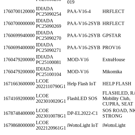
019
IDIADA
1760700120000
PAA-V16-4
HRFLECT
PC25090254
IDIADA
1760700000000
PAA-V16-2SYB
HRFLECT
PC25090269
IDIADA
1760699940000
PAA-V16-2SYB
GPSTAR
PC25090270
IDIADA
1760699400000
PAA-V16-2SYB
PROV16
PC25090271
IDIADA
1760479200000
MOD-V16
ExtraHouse
PC25100081
IDIADA
1760479200000
MOD-V16
Mikomika
PC25100104
LCOE
1671663600000
Help Flash IoT
HELP FLASH
2022110790G1
FLASHLED, R
LCOE
1674169200000
FlashLED SOS
Mobility Club,
2023010020G1
CUPRA, SEAT
LCOE
SOS ROAD, NK
1678748400000
DP-EL2022-C1
2023010078G1
STRONG
LCOE
1679868000000
iWottoLight IoT
iWottoLight
2022120961G1