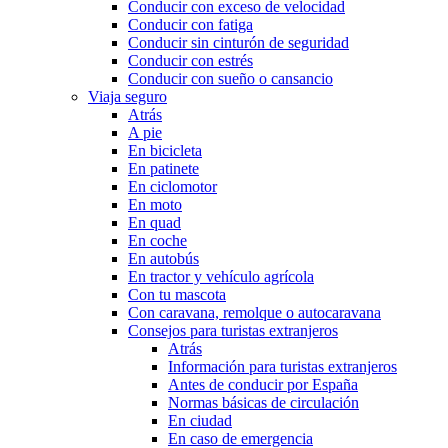
Conducir con exceso de velocidad
Conducir con fatiga
Conducir sin cinturón de seguridad
Conducir con estrés
Conducir con sueño o cansancio
Viaja seguro
Atrás
A pie
En bicicleta
En patinete
En ciclomotor
En moto
En quad
En coche
En autobús
En tractor y vehículo agrícola
Con tu mascota
Con caravana, remolque o autocaravana
Consejos para turistas extranjeros
Atrás
Información para turistas extranjeros
Antes de conducir por España
Normas básicas de circulación
En ciudad
En caso de emergencia