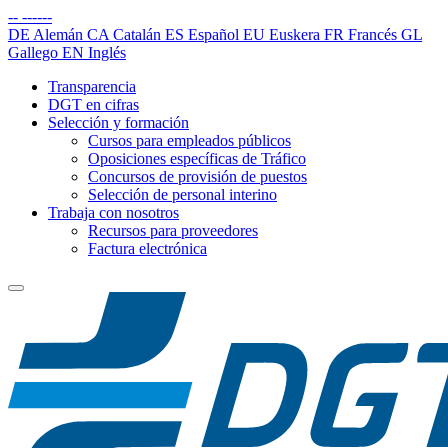
--
------
DE
Alemán
CA
Catalán
ES
Español
EU
Euskera
FR
Francés
GL
Gallego
EN
Inglés
Transparencia
DGT en cifras
Selección y formación
Cursos para empleados públicos
Oposiciones específicas de Tráfico
Concursos de provisión de puestos
Selección de personal interino
Trabaja con nosotros
Recursos para proveedores
Factura electrónica