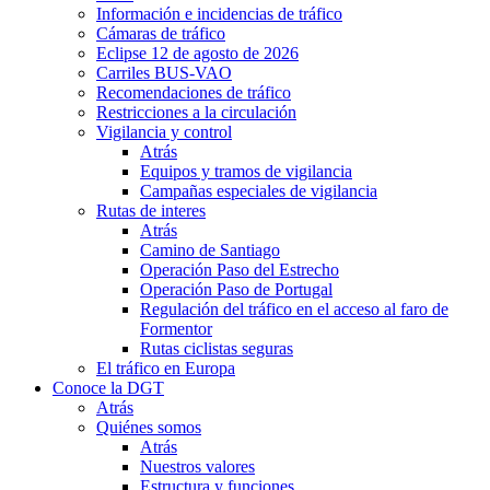
Información e incidencias de tráfico
Cámaras de tráfico
Eclipse 12 de agosto de 2026
Carriles BUS-VAO
Recomendaciones de tráfico
Restricciones a la circulación
Vigilancia y control
Atrás
Equipos y tramos de vigilancia
Campañas especiales de vigilancia
Rutas de interes
Atrás
Camino de Santiago
Operación Paso del Estrecho
Operación Paso de Portugal
Regulación del tráfico en el acceso al faro de
Formentor
Rutas ciclistas seguras
El tráfico en Europa
Conoce la DGT
Atrás
Quiénes somos
Atrás
Nuestros valores
Estructura y funciones