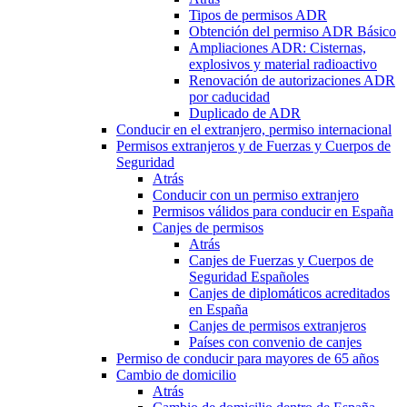
Tipos de permisos ADR
Obtención del permiso ADR Básico
Ampliaciones ADR: Cisternas,
explosivos y material radioactivo
Renovación de autorizaciones ADR
por caducidad
Duplicado de ADR
Conducir en el extranjero, permiso internacional
Permisos extranjeros y de Fuerzas y Cuerpos de
Seguridad
Atrás
Conducir con un permiso extranjero
Permisos válidos para conducir en España
Canjes de permisos
Atrás
Canjes de Fuerzas y Cuerpos de
Seguridad Españoles
Canjes de diplomáticos acreditados
en España
Canjes de permisos extranjeros
Países con convenio de canjes
Permiso de conducir para mayores de 65 años
Cambio de domicilio
Atrás