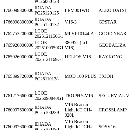
PC26060123
IDIADA
1766098800000
LEM001WD
ALEU DATSI
PC25120125
IDIADA
1766098800000
V16-3
GPSTAR
PC25120132
LCOE
1765753200000
MI VP10144-A
GOOD YEAR
2025121156G1
LCOE
380952 (IoT
1765926000000
GEOBALIZA
2025100950G1
V16)
LCOE
1765926000000
HELIOS V16
RAYKONG
2025121169G1
IDIADA
1765899720000
MOD 100 PLUS
TXIQH
PC25110128
LCOE
1761213660000
TROPHY-V16
SECURVIAL V
2025090840G1
V16 Beacon
IDIADA
1760997600000
Light IoT CH-
CROSSLAMP
PC25100289
020L
V16 Beacon
IDIADA
1760997600000
Light IoT CH-
SOSV16
PC25100290