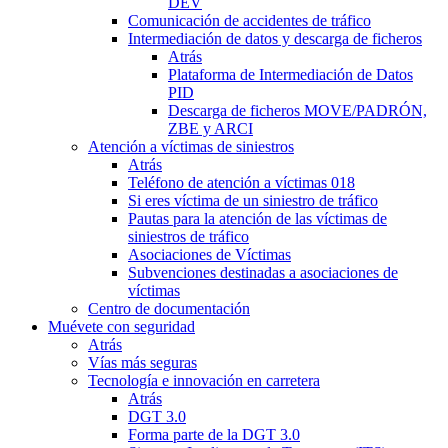
DEV
Comunicación de accidentes de tráfico
Intermediación de datos y descarga de ficheros
Atrás
Plataforma de Intermediación de Datos
PID
Descarga de ficheros MOVE/PADRÓN,
ZBE y ARCI
Atención a víctimas de siniestros
Atrás
Teléfono de atención a víctimas 018
Si eres víctima de un siniestro de tráfico
Pautas para la atención de las víctimas de
siniestros de tráfico
Asociaciones de Víctimas
Subvenciones destinadas a asociaciones de
víctimas
Centro de documentación
Muévete con seguridad
Atrás
Vías más seguras
Tecnología e innovación en carretera
Atrás
DGT 3.0
Forma parte de la DGT 3.0