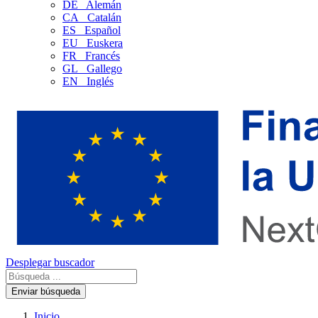
DE
Alemán
CA
Catalán
ES
Español
EU
Euskera
FR
Francés
GL
Gallego
EN
Inglés
Desplegar buscador
Enviar búsqueda
Inicio