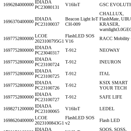
IDIADA
1696284000000
V16IoT
GSC EVOLUT
PC23080131
CHALLUX,
IDIADA
Beacon Light IoT
FlashMate, UIR
1696370400000
PC23100037
CH-009
KRASER,
warnlight3.0GE
LCOE
FlashLED SOS
1697752800000
RACC Mobility 
2023100795G1
V16
IDIADA
1697752800000
T-912
NEOWAY
PC23040317
IDIADA
1697752800000
T-912
INEURON
PC23100724
IDIADA
1697752800000
T-912
ITAL
PC23100725
IDIADA
KSIX SMART
1697752800000
T-912
PC23100726
YOUR TECH
IDIADA
1697752800000
T-912
SAFE LIFE
PC23100727
IDIADA
1698271200000
V16IoT
LEDEL
PC23100065
LCOE
FlashLED SOS
1698620400000
Flash LED
2023100843G1
v2
IDIADA
SOOS, SOSS,