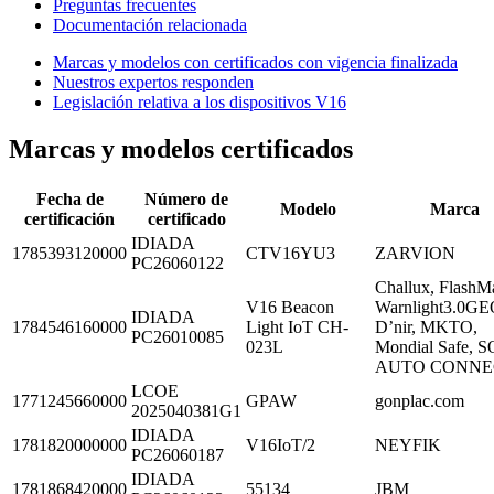
Preguntas frecuentes
Documentación relacionada
Marcas y modelos con certificados con vigencia finalizada
Nuestros expertos responden
Legislación relativa a los dispositivos V16
Marcas y modelos certificados
Fecha de
Número de
Modelo
Marca
certificación
certificado
IDIADA
1785393120000
CTV16YU3
ZARVION
PC26060122
Challux, FlashMa
V16 Beacon
Warnlight3.0GE
IDIADA
1784546160000
Light IoT CH-
D’nir, MKTO,
PC26010085
023L
Mondial Safe, 
AUTO CONNE
LCOE
1771245660000
GPAW
gonplac.com
2025040381G1
IDIADA
1781820000000
V16IoT/2
NEYFIK
PC26060187
IDIADA
1781868420000
55134
JBM