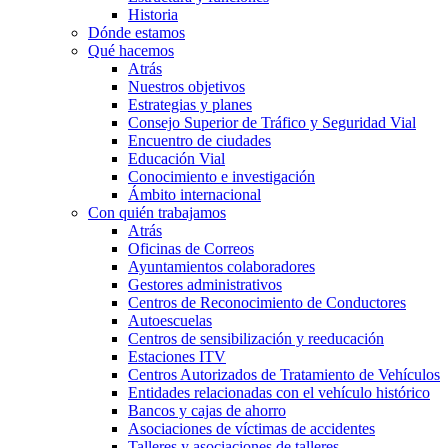
Historia
Dónde estamos
Qué hacemos
Atrás
Nuestros objetivos
Estrategias y planes
Consejo Superior de Tráfico y Seguridad Vial
Encuentro de ciudades
Educación Vial
Conocimiento e investigación
Ámbito internacional
Con quién trabajamos
Atrás
Oficinas de Correos
Ayuntamientos colaboradores
Gestores administrativos
Centros de Reconocimiento de Conductores
Autoescuelas
Centros de sensibilización y reeducación
Estaciones ITV
Centros Autorizados de Tratamiento de Vehículos
Entidades relacionadas con el vehículo histórico
Bancos y cajas de ahorro
Asociaciones de víctimas de accidentes
Talleres y asociaciones de talleres