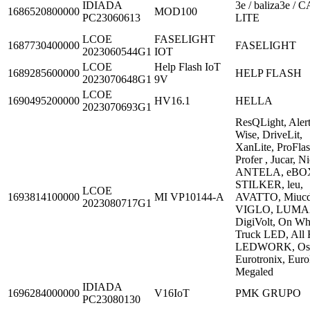
IDIADA
3e / baliza3e / 
1686520800000
MOD100
PC23060613
LITE
LCOE
FASELIGHT
1687730400000
FASELIGHT
2023060544G1
IOT
LCOE
Help Flash IoT
1689285600000
HELP FLASH
2023070648G1
9V
LCOE
1690495200000
HV16.1
HELLA
2023070693G1
ResQLight, Aler
Wise, DriveLit,
XanLite, ProFlas
Profer , Jucar, Ni
ANTELA, eBO
STILKER, leu,
LCOE
1693814100000
MI VP10144-A
AVATTO, Miucd
2023080717G1
VIGLO, LUMA
DigiVolt, On Wh
Truck LED, All 
LEDWORK, Osc
Eurotronix, Euro
Megaled
IDIADA
1696284000000
V16IoT
PMK GRUPO
PC23080130